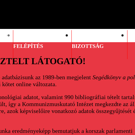
ÓGIA
SZERVEZETI
POLITIKAI
TI
FELÉPÍTÉS
BIZOTTSÁG
SZTELT LÁTOGATÓ!
 adatbázisunk az 1989-ben megjelent
Segédkönyv a pol
kötet online változata.
onológiai adatot, valamint 990 bibliográfiai tételt tart
vült, így a Kommunizmuskutató Intézet megkezdte az ál
ére, azok képviselőire vonatkozó adatok összegyűjtését 
unka eredményeképp bemutatjuk a korszak parlamenti