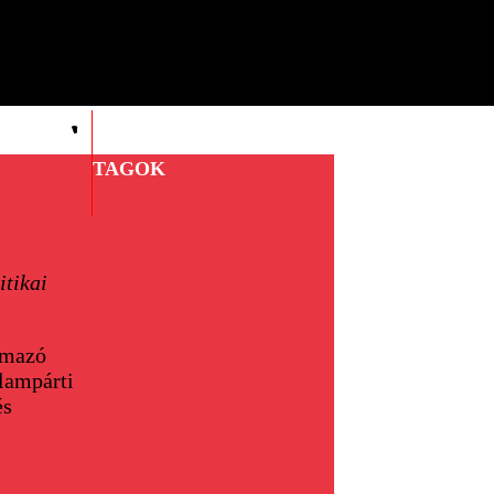
TKÁRSÁG
KV/KB
TAGOK
itikai
almazó
lampárti
és