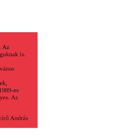
. Az
guknak is.
lvános
ek,
 1989-es
nyes. Az
írő András