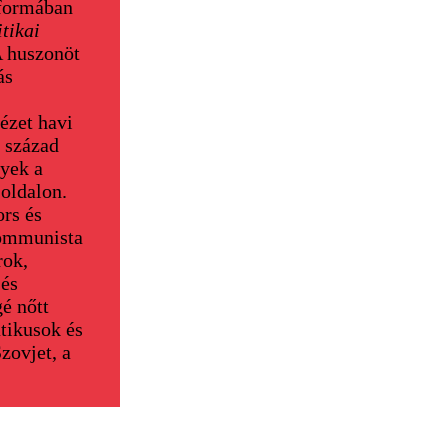
 formában
tikai
 A huszonöt
ás
ézet havi
d század
lyek a
 oldalon.
rs és
kommunista
rok,
 és
é nőtt
tikusok és
zovjet, a