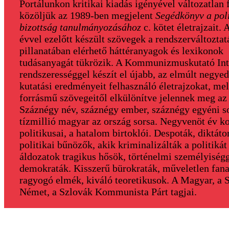
Portálunkon kritikai kiadás igényével változatlan
közöljük az 1989-ben megjelent
Segédkönyv a poli
bizottság tanulmányozásához
c. kötet életrajzait.
évvel ezelőtt készült szövegek a rendszerváltoztat
pillanatában elérhető háttéranyagok és lexikonok
tudásanyagát tükrözik. A Kommunizmuskutató Int
rendszerességgel készít el újabb, az elmúlt negye
kutatási eredményeit felhasználó életrajzokat, me
forrásmű szövegeitől elkülönítve jelennek meg az
Száznégy név, száznégy ember, száznégy egyéni so
tízmillió magyar az ország sorsa. Negyvenöt év 
politikusai, a hatalom birtoklói. Despoták, diktáto
politikai bűnözők, akik kriminalizálták a politikát
áldozatok tragikus hősök, történelmi személyiségg
demokraták. Kisszerű bürokraták, műveletlen fana
ragyogó elmék, kiváló teoretikusok. A Magyar, a S
Német, a Szlovák Kommunista Párt tagjai.