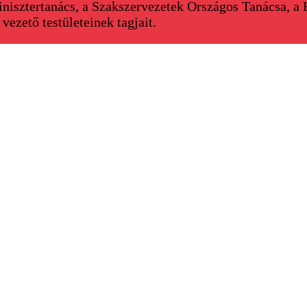
inisztertanács, a Szakszervezetek Országos Tanácsa, a 
vezető testületeinek tagjait.