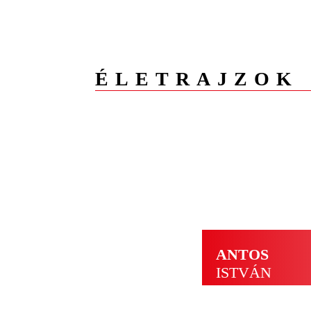
ÉLETRAJZOK
A
Á
B
C
CS
D
E
F
G
ANTOS
ISTVÁN