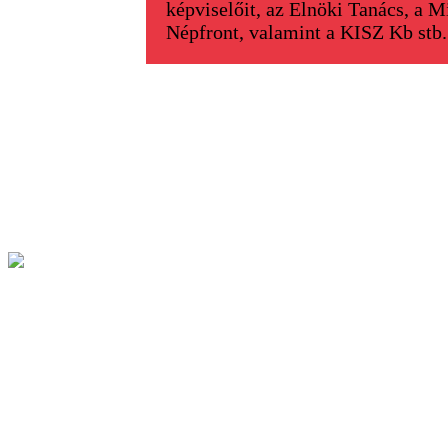
képviselőit, az Elnöki Tanács, a M
Népfront, valamint a KISZ Kb stb. 