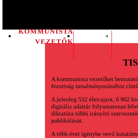
KOMMUNISTA
ÉLETRAJZOK
KRONOL
VEZETŐK
TI
A kommunista vezetőket bemutató
bizottság tanulmányozásához
című 
A jelenleg 532 életrajzot, 6 902 kr
digitális adattár folyamatosan bő
diktatúra többi irányító szervezet
publikálását.
A több évet igénybe vevő kutatóm