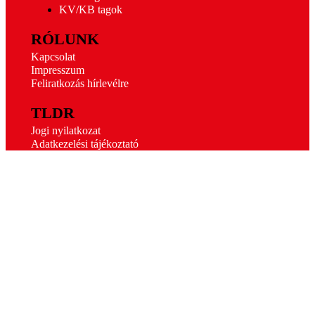
KV/KB tagok
RÓLUNK
Kapcsolat
Impresszum
Feliratkozás hírlevélre
TLDR
Jogi nyilatkozat
Adatkezelési tájékoztató