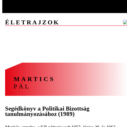
ÉLETRAJZOK
A
Á
B
C
CS
D
E
F
G
GY
H
I
J
K
L
M
N
NY
O
Ó
Ö
P
R
S
SZ
T
U
V
Z
ZS
MARTICS
PÁL
Segédkönyv a Politikai Bizottság
tanulmányozásához (1989)