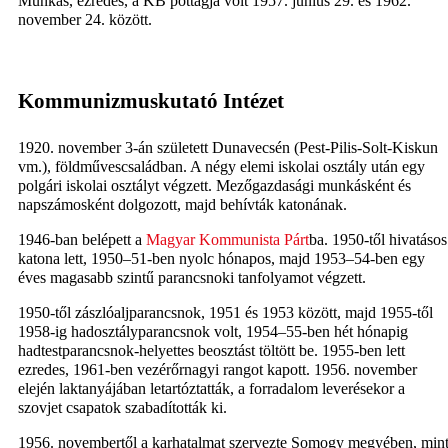
Munkás, ezredes, a KB póttagja volt 1957. június 29. és 1962.
november 24. között.
Kommunizmuskutató Intézet
1920. november 3-án született Dunavecsén (Pest-Pilis-Solt-Kiskun
vm.), földművescsaládban. A négy elemi iskolai osztály után egy
polgári iskolai osztályt végzett. Mezőgazdasági munkásként és
napszámosként dolgozott, majd behívták katonának.
1946-ban belépett a
Magyar Kommunista Párt
ba. 1950-től hivatásos
katona lett, 1950–51-ben nyolc hónapos, majd 1953–54-ben egy
éves magasabb szintű parancsnoki tanfolyamot végzett.
1950-től zászlóaljparancsnok, 1951 és 1953 között, majd 1955-től
1958-ig hadosztályparancsnok volt, 1954–55-ben hét hónapig
hadtestparancsnok-helyettes beosztást töltött be. 1955-ben lett
ezredes, 1961-ben vezérőrnagyi rangot kapott. 1956. november
elején laktanyájában letartóztatták, a forradalom leverésekor a
szovjet csapatok szabadították ki.
1956. novembertől a karhatalmat szervezte Somogy megyében, min