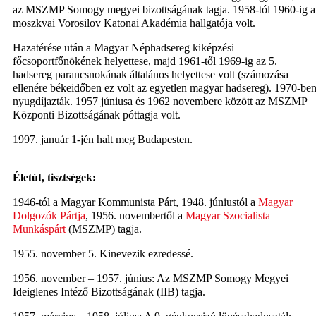
az MSZMP Somogy megyei bizottságának tagja. 1958-tól 1960-ig a
moszkvai Vorosilov Katonai Akadémia hallgatója volt.
Hazatérése után a Magyar Néphadsereg kiképzési
főcsoportfőnökének helyettese, majd 1961-től 1969-ig az 5.
hadsereg parancsnokának általános helyettese volt (számozása
ellenére békeidőben ez volt az egyetlen magyar hadsereg). 1970-be
nyugdíjazták. 1957 júniusa és 1962 novembere között az MSZMP
Központi Bizottságának póttagja volt.
1997. január 1-jén halt meg Budapesten.
Életút, tisztségek:
1946-tól a Magyar Kommunista Párt, 1948. júniustól a
Magyar
Dolgozók Pártja
, 1956. novembertől a
Magyar Szocialista
Munkáspárt
(MSZMP) tagja.
1955. november 5. Kinevezik ezredessé.
1956. november – 1957. június: Az MSZMP Somogy Megyei
Ideiglenes Intéző Bizottságának (IIB) tagja.