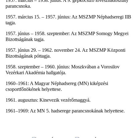
1957. március – 1958. július: A 9. gépkocsizó lövészhadosztály
parancsnoka.
1957. március 15. – 1957. június: Az MSZMP Néphadseregi IIB
tagja.
1957. június – 1958. szeptember: Az MSZMP Somogy Megyei
Bizottságának tagja.
1957. június 29. – 1962. november 24. Az MSZMP Központi
Bizottságának póttagja.
1958. szeptember – 1960. június: Moszkvában a Vorosilov
Vezérkari Akadémia hallgatója.
1960–1961: A Magyar Néphadsereg (MN) kiképzési
csoportfőnökének helyettese.
1961. augusztus: Kinevezik vezérőrnaggyá.
1961–1969: Az MN 5. hadserege parancsnokának helyettese.