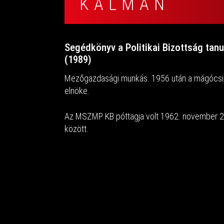
KÁLMÁN
Segédkönyv a Politikai Bizottság ta
(1989)
Mezőgazdasági munkás. 1956 után a mágócsi
elnöke.
Az MSZMP KB póttagja volt 1962. november 2
között.