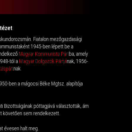
tézet
Kiskundorozsmán. Fiatalon mezőgazdasági
kommunistaként 1945-ben lépett be a
endelkező
Magyar Kommunista Párt
ba, amely
1948-tól a
Magyar Dolgozók Pártjá
nak, 1956-
káspárt
nak.
50-ben a mágocsi Béke Mgtsz. alapítója
Bizottságának póttagjává választották, ám
ezt követően sem rendelkezett.
at évesen halt meg.