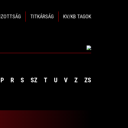
BIZOTTSÁG
TITKÁRSÁG
KV/KB TAGOK
P
R
S
SZ
T
U
V
Z
ZS