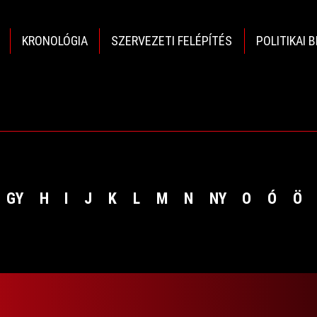
KRONOLÓGIA
SZERVEZETI FELÉPÍTÉS
POLITIKAI 
GY
H
I
J
K
L
M
N
NY
O
Ó
Ö