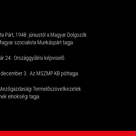
a Párt, 1948. júniustól a Magyar Dolgozók
Magyar szocialista Munkáspárt tagja.
ár 24.: Országgyűlési képviselő.
 december 3.: Az MSZMP KB póttagja.
A Mezőgazdasági Termelőszövetkezetek
k elnökségi tagja.