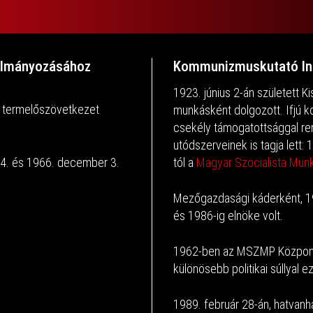
nulmányozásához
Kommunizmuskutató In
1923. június 2-án született 
 termelőszövetkezet
munkásként dolgozott. Ifjú 
csekély támogatottsággal r
utódszerveinek is tagja lett: 
4. és 1966. december 3.
tól a
Magyar Szocialista Mun
Mezőgazdasági káderként, 19
és 1986-ig elnöke volt.
1962-ben az MSZMP Központi 
különösebb politikai súllyal 
1989. február 28-án, hatvanh