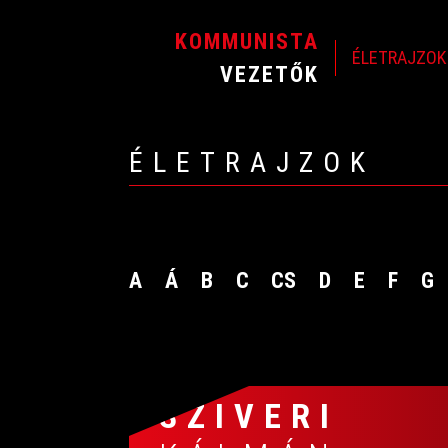
KOMMUNISTA
ÉLETRAJZOK
VEZETŐK
ÉLETRAJZOK
A
Á
B
C
CS
D
E
F
G
SZIVERI