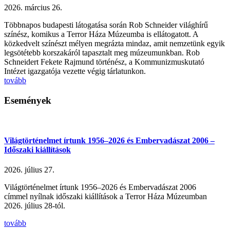
2026. március 26.
Többnapos budapesti látogatása során Rob Schneider világhírű
színész, komikus a Terror Háza Múzeumba is ellátogatott. A
közkedvelt színészt mélyen megrázta mindaz, amit nemzetünk egyik
legsötétebb korszakáról tapasztalt meg múzeumunkban. Rob
Schneidert Fekete Rajmund történész, a Kommunizmuskutató
Intézet igazgatója vezette végig tárlatunkon.
tovább
Események
Világtörténelmet írtunk 1956–2026 és Embervadászat 2006 –
Időszaki kiállítások
2026. július 27.
Világtörténelmet írtunk 1956–2026 és Embervadászat 2006
címmel nyílnak időszaki kiállítások a Terror Háza Múzeumban
2026. július 28-tól.
tovább