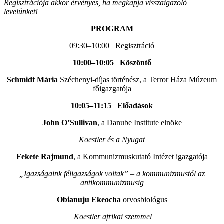
Regisztrációja akkor érvényes, ha megkapja visszaigazoló
levelünket!
PROGRAM
09:30–10:00 Regisztráció
10:00–10:05 Köszöntő
Schmidt Mária
Széchenyi-díjas történész, a Terror Háza Múzeum
főigazgatója
10:05–11:15 Előadások
John O’Sullivan
, a Danube Institute elnöke
Koestler és a Nyugat
Fekete Rajmund
, a Kommunizmuskutató Intézet igazgatója
„Igazságaink féligazságok voltak” – a kommunizmustól az
antikommunizmusig
Obianuju Ekeocha
orvosbiológus
Koestler afrikai szemmel