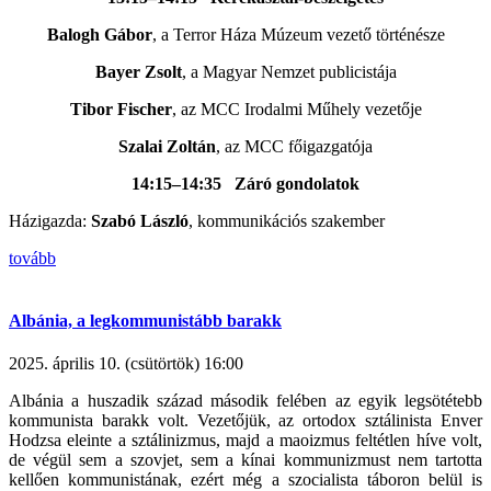
Balogh Gábor
, a Terror Háza Múzeum vezető történésze
Bayer Zsolt
, a Magyar Nemzet publicistája
Tibor Fischer
, az MCC Irodalmi Műhely vezetője
Szalai Zoltán
, az MCC főigazgatója
14:15–14:35 Záró gondolatok
Házigazda:
Szabó
László
, kommunikációs szakember
tovább
Albánia, a legkommunistább barakk
2025. április 10. (csütörtök) 16:00
Albánia a huszadik század második felében az egyik legsötétebb
kommunista barakk volt. Vezetőjük, az ortodox sztálinista Enver
Hodzsa eleinte a sztálinizmus, majd a maoizmus feltétlen híve volt,
de végül sem a szovjet, sem a kínai kommunizmust nem tartotta
kellően kommunistának, ezért még a szocialista táboron belül is