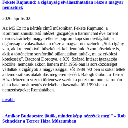
Fekete Rajmund: a cigányság elválaszthatatlan része a magyar
nemzetnek
2026. április 02.
Az M5 Ez itt a kérdés című műsorában Fekete Rajmund, a
Kommunizmuskutató Intézet igazgatója a harminchat éve történt
marosvásárhelyi magyarellenes pogrom kapcsán rávilágított, a
cigányság elválaszthatatlan része a magyar nemzetnek. „Sok cigány
van, akikre rendkívül büszkének kell lennünk. Azon hőseinkre is,
akik a történelem sorsfordító pillanataiban tudták, mi az erkölcsi
kötelesség”. Baczoni Dorottya, a XX. Század Intézet igazgatója
közölte, nemcsak akkor, hanem már 1956-ban is sorsközösséget
vállaltak a cigányok a magyarsággal, sőt 1989–90-ben is sokat tettek
a demokratikus átalakulás megteremtéséért. Balogh Gábor, a Terror
Háza Múzeum vezető történésze szerint a posztkommunista román
elit a hatalomátmentés érdekében használta föl 1990-ben a
nemzetiségeket Romániában.
tovább
„Amikor Budapestre jöttök, mindenképp nézzétek meg!” – Rob
Schneider a Terror Háza Múzeumban