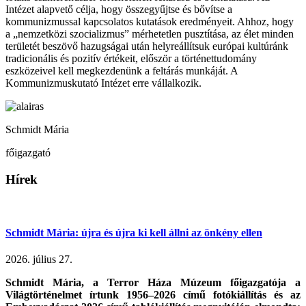
Intézet alapvető célja, hogy összegyűjtse és bővítse a
kommunizmussal kapcsolatos kutatások eredményeit. Ahhoz, hogy
a „nemzetközi szocializmus” mérhetetlen pusztítása, az élet minden
területét beszövő hazugságai után helyreállítsuk európai kultúránk
tradicionális és pozitív értékeit, először a történettudomány
eszközeivel kell megkezdenünk a feltárás munkáját. A
Kommunizmuskutató Intézet erre vállalkozik.
Schmidt Mária
főigazgató
Hírek
Schmidt Mária: újra és újra ki kell állni az önkény ellen
2026. július 27.
Schmidt Mária, a Terror Háza Múzeum főigazgatója a
Világtörténelmet írtunk 1956–2026 című fotókiállítás és az