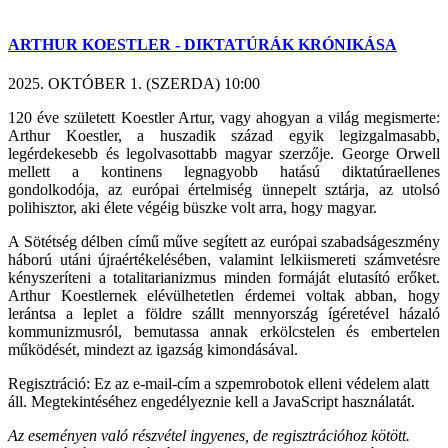
ARTHUR KOESTLER - DIKTATÚRÁK KRÓNIKÁSA
2025. OKTÓBER 1. (SZERDA) 10:00
120 éve született Koestler Artur, vagy ahogyan a világ megismerte:
Arthur Koestler, a huszadik század egyik legizgalmasabb,
legérdekesebb és legolvasottabb magyar szerzője. George Orwell
mellett a kontinens legnagyobb hatású diktatúraellenes
gondolkodója, az európai értelmiség ünnepelt sztárja, az utolsó
polihisztor, aki élete végéig büszke volt arra, hogy magyar.
A Sötétség délben című műve segített az európai szabadságeszmény
háború utáni újraértékelésében, valamint lelkiismereti számvetésre
kényszeríteni a totalitarianizmus minden formáját elutasító erőket.
Arthur Koestlernek elévülhetetlen érdemei voltak abban, hogy
lerántsa a leplet a földre szállt mennyország ígéretével házaló
kommunizmusról, bemutassa annak erkölcstelen és embertelen
működését, mindezt az igazság kimondásával.
Regisztráció:
Ez az e-mail-cím a szpemrobotok elleni védelem alatt
áll. Megtekintéséhez engedélyeznie kell a JavaScript használatát.
Az eseményen való részvétel ingyenes, de regisztrációhoz kötött.