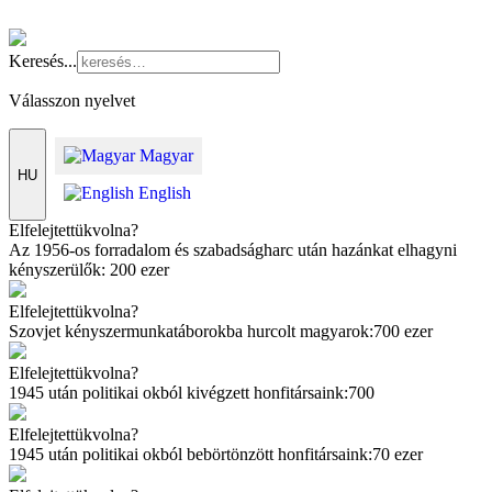
Keresés...
Válasszon nyelvet
Magyar
HU
English
Elfelejtettük
volna?
Az 1956-os forradalom és szabadságharc után hazánkat elhagyni
kényszerülők:
200 ezer
Elfelejtettük
volna?
Szovjet kényszermunkatáborokba hurcolt magyarok:
700 ezer
Elfelejtettük
volna?
1945 után politikai okból kivégzett honfitársaink:
700
Elfelejtettük
volna?
1945 után politikai okból bebörtönzött honfitársaink:
70 ezer