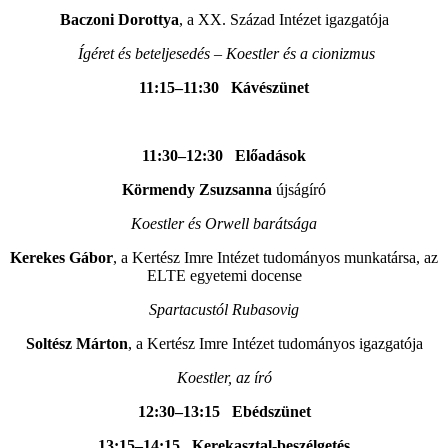
Baczoni Dorottya
, a XX. Század Intézet igazgatója
Ígéret és beteljesedés – Koestler és a cionizmus
11:15–11:30
Kávészünet
11:30–12:30 Előadások
Körmendy Zsuzsanna
újságíró
Koestler és Orwell barátsága
Kerekes Gábor
, a Kertész Imre Intézet tudományos munkatársa, az
ELTE egyetemi docense
Spartacustól Rubasovig
Soltész Márton
, a Kertész Imre Intézet tudományos igazgatója
Koestler, az író
12:30–13:15 Ebédszünet
13:15–14:15 Kerekasztal-beszélgetés