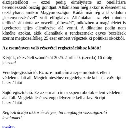
elszigetelődött – ezzel pedig elmélyítette az önellátásra
berendezkedő ország gondjait. Albániában még akkor is élesedett az
osztályharc, amikor Magyarországon Kádár már rég a társadalom
„lekenyerezésével” volt elfoglalva. Albániában az élet minden
területét áthatotta az orwelli „újbeszél”, miközben a magánéletet is
igyekezett teljes ellenőrzése alá vonni. A diktatúra pedig nem
kímélte azokat, akik ellenálltak a rendszernek: egyes becslések
szerint megközelítőleg 25 ezer embert végeztek ki politikai okokból.
Az eseményen való részvétel regisztrációhoz kötött!
Kérjük, részvételi szándékát 2025. április 9. (szerda) 16 óráig
jelezze!
Vendégregisztráció:
Ez az e-mail-cím a szpemrobotok elleni
védelem alatt áll. Megtekintéséhez engedélyeznie kell a JavaScript
használatát.
Sajtóregisztráció:
Ez az e-mail-cím a szpemrobotok elleni védelem
alatt áll. Megtekintéséhez engedélyeznie kell a JavaScript
használatát.
Regisztrációja akkor érvényes, ha megkapja visszaigazoló
levelünket!
tovább