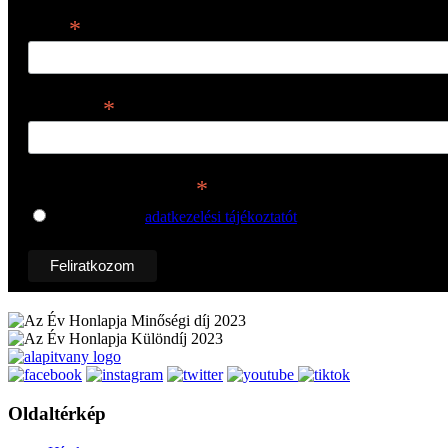
*
Email
*
Keresztnév
*
Adatkezelési tájékoztató
Elfogadom az
adatkezelési tájékoztatót
.
Oldaltérkép