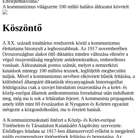
Elfelejtettük
volna?
A kommunizmus világszerte
100 millió
halálos áldozatot követelt
Köszöntő
A XX. századi totalitárius rendszerek közül a kommunizmus
élettartama bizonyult a leghosszabbnak. Az 1917 novemberében
Oroszországban alakot öltő diktatúra minden változása ellenére a
végső összeomlásáig megőrizte antidemokratikus, emberellenes
vonásait. Áldozatainak pontos számát, melyet a nemzetközi
kutatások mintegy 100 millióra tesznek, legföljebb megbecsülni
tudjuk. Mivel a kommunizmus nevében elkövetett bűnök feltárása, a
különböző állampárti diktatúrák tényanyagának historiográfiai
feldolgozása csak a szovjet birodalom összeomlása és a kelet- és
közép-európai államok antikommunista forradalmai után indulhatott
meg, még ma is sok a feltáratlan fejezet. A kommunista propaganda,
amely több mint fél évszázadon át Nyugaton és Keleten egyaránt
mérgezte a közgondolkodást, ma is érezteti hatását.
A Kommunizmuskutató Intézet a Közép- és Kelet-európai
Történelem és Társadalom Kutatásáért Alapítvány szervezete.
Elsődleges feladata az 1917-ben államszervező erőként is megjelenő
totális eszmerendszer történetének feltárása és bemutatása. Az