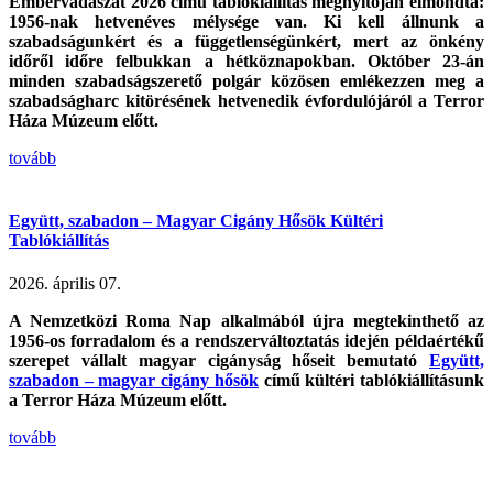
Embervadászat 2026 című tablókiállítás megnyitóján elmondta:
1956-nak hetvenéves mélysége van. Ki kell állnunk a
szabadságunkért és a függetlenségünkért, mert az önkény
időről időre felbukkan a hétköznapokban. Október 23-án
minden szabadságszerető polgár közösen emlékezzen meg a
szabadságharc kitörésének hetvenedik évfordulójáról a Terror
Háza Múzeum előtt.
tovább
Együtt, szabadon – Magyar Cigány Hősök Kültéri
Tablókiállítás
2026. április 07.
A Nemzetközi Roma Nap alkalmából újra megtekinthető az
1956-os forradalom és a rendszerváltoztatás idején példaértékű
szerepet vállalt magyar cigányság hőseit bemutató
Együtt,
szabadon – magyar cigány hősök
című kültéri tablókiállításunk
a Terror Háza Múzeum előtt.
tovább