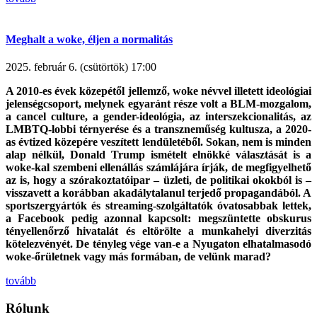
Meghalt a woke, éljen a normalitás
2025. február 6. (csütörtök) 17:00
A 2010-es évek közepétől jellemző, woke névvel illetett ideológiai
jelenségcsoport, melynek egyaránt része volt a BLM-mozgalom,
a cancel culture, a gender-ideológia, az interszekcionalitás, az
LMBTQ-lobbi térnyerése és a transzneműség kultusza, a 2020-
as évtized közepére veszített lendületéből. Sokan, nem is minden
alap nélkül, Donald Trump ismételt elnökké választását is a
woke-kal szembeni ellenállás számlájára írják, de megfigyelhető
az is, hogy a szórakoztatóipar – üzleti, de politikai okokból is –
visszavett a korábban akadálytalanul terjedő propagandából. A
sportszergyártók és streaming-szolgáltatók óvatosabbak lettek,
a Facebook pedig azonnal kapcsolt: megszüntette obskurus
tényellenőrző hivatalát és eltörölte a munkahelyi diverzitás
kötelezvényét. De tényleg vége van-e a Nyugaton elhatalmasodó
woke-őrületnek vagy más formában, de velünk marad?
tovább
Rólunk