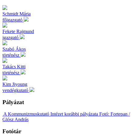
Schmidt
Mária
főigazgató
Fekete
Rajmund
igazgató
Szabó
Ákos
történész
Takács
Kitti
történész
Kim
Jiyoung
vendégkutató
Pályázat
A Kommunizmuskutató Intézet korábbi pályázata
Fotó: Fortepan /
Glósz András
Fotótár