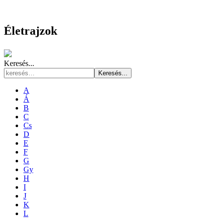
Életrajzok
Keresés...
Keresés...
A
Á
B
C
Cs
D
E
F
G
Gy
H
I
J
K
L