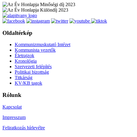
Oldaltérkép
Kommunizmuskutató Intézet
Kommunista vezetők
Életrajzok
Kronológia
Szervezeti felépítés
Politikai bizottság
Titkárság
KV/KB tagok
Rólunk
Kapcsolat
Impresszum
Feliratkozás hírlevélre