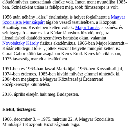
előadóművész tagozatának elnöke volt. Innen ment nyugdíjba 1985-
ben. Színészként utána is fellépett még, több filmszerepe is volt.
1956 után néhány „dísz” értelmiségi is helyet foglalhatott a
Magyar
Szocialista Munkáspárt
tágabb vezető testületében, a Központi
Bizottságban. Kezdetben ketten voltak:
Major Tamás
, a színész és
színigazgató – már csak a Kádár Jánoshoz fűződő, még az
illegalitásból datálódó személyes barátság okán, valamint
Novobátzky Károly
fizikus akadémikus. 1966-ban Major kimaradt –
Kádár elhidegült tőle –, jöttek viszont helyette mindjárt ketten is:
Garai Gábor költő társaságában Keres Emil. Keres két ciklusban,
1975 tavaszáig maradt a testületben.
1951-ben és 1963-ban Jászai Mari-díjjal, 1965-ben Kossuth-díjjal,
1974-ben érdemes, 1985-ben kiváló művész címmel tüntették ki.
2004-ben megkapta a Magyar Köztársasági Érdemrend
középkeresztje kitüntetést.
2016. április elsején halt meg Budapesten.
Életút, tisztségek:
1966. december 3. – 1975. március 22. A Magyar Szocialista
Munkáspárt Központi Bizottságának tagja.