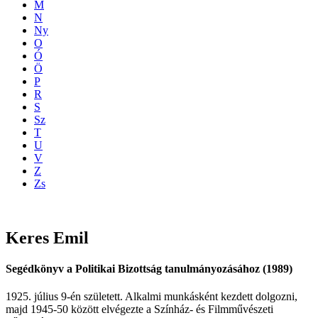
M
N
Ny
O
Ó
Ö
P
R
S
Sz
T
U
V
Z
Zs
Keres
Emil
Segédkönyv a Politikai Bizottság tanulmányozásához (1989)
1925. július 9-én született. Alkalmi munkásként kezdett dolgozni,
majd 1945-50 között elvégezte a Színház- és Filmművészeti