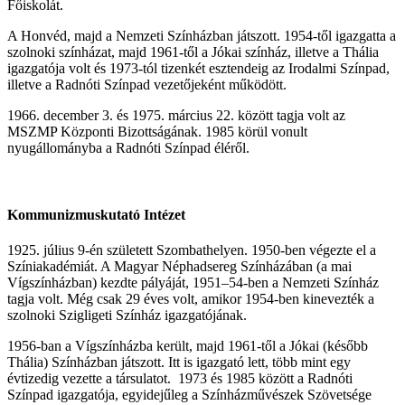
Főiskolát.
A Honvéd, majd a Nemzeti Színházban játszott. 1954-től igazgatta a
szolnoki színházat, majd 1961-től a Jókai színház, illetve a Thália
igazgatója volt és 1973-tól tizenkét esztendeig az Irodalmi Színpad,
illetve a Radnóti Színpad vezetőjeként működött.
1966. december 3. és 1975. március 22. között tagja volt az
MSZMP Központi Bizottságának. 1985 körül vonult
nyugállományba a Radnóti Színpad éléről.
Kommunizmuskutató Intézet
1925. július 9-én született Szombathelyen. 1950-ben végezte el a
Színiakadémiát. A Magyar Néphadsereg Színházában (a mai
Vígszínházban) kezdte pályáját, 1951–54-ben a Nemzeti Színház
tagja volt. Még csak 29 éves volt, amikor 1954-ben kinevezték a
szolnoki Szigligeti Színház igazgatójának.
1956-ban a Vígszínházba került, majd 1961-től a Jókai (később
Thália) Színházban játszott. Itt is igazgató lett, több mint egy
évtizedig vezette a társulatot. 1973 és 1985 között a Radnóti
Színpad igazgatója, egyidejűleg a Színházművészek Szövetsége