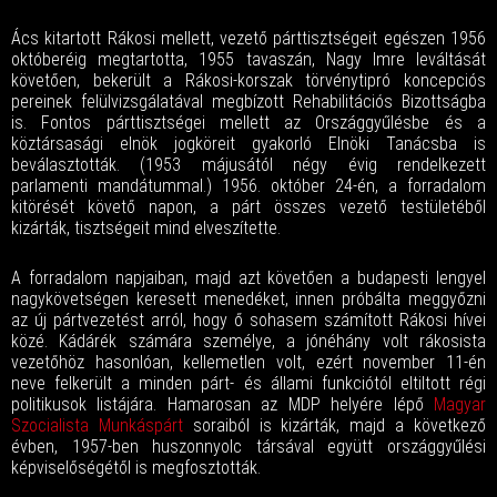
Ács kitartott Rákosi mellett, vezető párttisztségeit egészen 1956
októberéig megtartotta, 1955 tavaszán, Nagy Imre leváltását
követően, bekerült a Rákosi-korszak törvénytipró koncepciós
pereinek felülvizsgálatával megbízott Rehabilitációs Bizottságba
is. Fontos párttisztségei mellett az Országgyűlésbe és a
köztársasági elnök jogköreit gyakorló Elnöki Tanácsba is
beválasztották. (1953 májusától négy évig rendelkezett
parlamenti mandátummal.) 1956. október 24-én, a forradalom
kitörését követő napon, a párt összes vezető testületéből
kizárták, tisztségeit mind elveszítette.
A forradalom napjaiban, majd azt követően a budapesti lengyel
nagykövetségen keresett menedéket, innen próbálta meggyőzni
az új pártvezetést arról, hogy ő sohasem számított Rákosi hívei
közé. Kádárék számára személye, a jónéhány volt rákosista
vezetőhöz hasonlóan, kellemetlen volt, ezért november 11-én
neve felkerült a minden párt- és állami funkciótól eltiltott régi
politikusok listájára. Hamarosan az MDP helyére lépő
Magyar
Szocialista Munkáspárt
soraiból is kizárták, majd a következő
évben, 1957-ben huszonnyolc társával együtt országgyűlési
képviselőségétől is megfosztották.