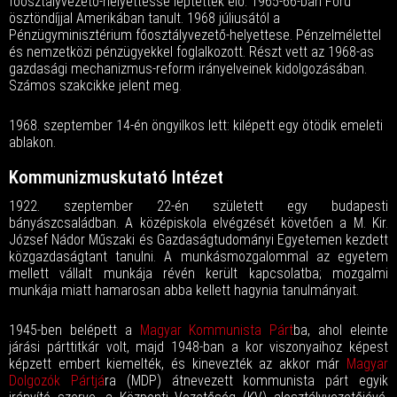
főosztályvezető-helyettessé léptették elő. 1965-66-ban Ford
ösztöndíjjal Amerikában tanult. 1968 júliusától a
Pénzügyminisztérium főosztályvezető-helyettese. Pénzelmélettel
és nemzetközi pénzügyekkel foglalkozott. Részt vett az 1968-as
gazdasági mechanizmus-reform irányelveinek kidolgozásában.
Számos szakcikke jelent meg.
1968. szeptember 14-én öngyilkos lett: kilépett egy ötödik emeleti
ablakon.
Kommunizmuskutató Intézet
1922. szeptember 22-én született egy budapesti
bányászcsaládban. A középiskola elvégzését követően a M. Kir.
József Nádor Műszaki és Gazdaságtudományi Egyetemen kezdett
közgazdaságtant tanulni. A munkásmozgalommal az egyetem
mellett vállalt munkája révén került kapcsolatba; mozgalmi
munkája miatt hamarosan abba kellett hagynia tanulmányait.
1945-ben belépett a
Magyar Kommunista Párt
ba, ahol eleinte
járási párttitkár volt, majd 1948-ban a kor viszonyaihoz képest
képzett embert kiemelték, és kinevezték az akkor már
Magyar
Dolgozók Pártjá
ra (MDP) átnevezett kommunista párt egyik