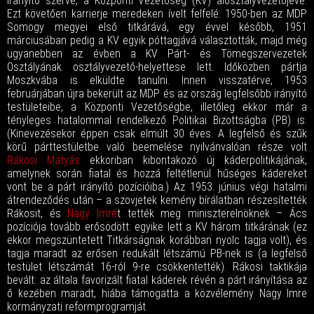
irányító szerve, a Központi Vezetőség (KV) alosztályvezetőjévé.
Ezt követően karrierje meredeken ívelt felfelé: 1950-ben az MDP
Somogy megyei első titkárává, egy évvel később, 1951
márciusában pedig a KV egyik póttagjává választották, majd még
ugyanebben az évben a KV Párt- és Tömegszervezetek
Osztályának osztályvezető-helyettese lett. Időközben pártja
Moszkvába is elküldte tanulni. Innen visszatérve, 1953
februárjában újra bekerült az MDP és az ország legfelsőbb irányító
testületeibe, a Központi Vezetőségbe, illetőleg ekkor már a
tényleges hatalommal rendelkező Politikai Bizottságba (PB) is.
(Kinevezésekor éppen csak elmúlt 30 éves. A legfelső és szűk
körű párttestületbe való beemelése nyilvánvalóan része volt
Rákosi Mátyás
ekkoriban kibontakozó új káderpolitikájának,
amelynek során fiatal és hozzá feltétlenül hűséges kádereket
vont be a párt irányító pozícióiba.) Az 1953. június végi hatalmi
átrendeződés után – a szovjetek kemény bírálatban részesítették
Rákosit, és
Nagy Imré
t tették meg miniszterelnöknek – Ács
pozíciója tovább erősödött: egyike lett a KV három titkárának (ez
ekkor megszüntetett Titkárságnak korábban nyolc tagja volt), és
tagja maradt az erősen redukált létszámú PB-nek is (a legfelső
testület létszámát 16-ról 9-re csökkentették). Rákosi taktikája
bevált: az általa favorizált fiatal káderek révén a párt irányítása az
ő kezében maradt, hiába támogatta a közvélemény Nagy Imre
kormányzati reformprogramját.