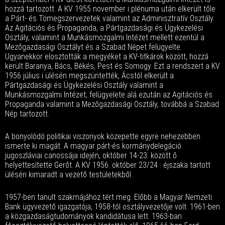
hozzá tartozott. A KV 1955 november i plénuma után elkerült tőle
a Párt- és Tömegszervezetek valamint az Adminisztratív Osztály.
Az Agitációs és Propaganda, a Pártgazdasági és Ügykezelési
Osztály, valamint a Munkásmozgalmi Intézet mellett ezentúl a
Mezőgazdasági Osztályt és a Szabad Népet felügyelte.
Ugyanekkor elosztották a megyéket a KV-titkárok között, hozzá
került Baranya, Bács, Békés, Pest és Somogy. Ezt a rendszert a KV
1956 július i ülésén megszüntették, Ácstól elkerült a
Pártgazdasági és Ügykezelési Osztály valamint a
Munkásmozgalmi Intézet; felügyelete alá ezután az Agitációs és
Propaganda valamint a Mezőgazdasági Osztály, továbbá a Szabad
Nép tartozott.
A bonyolódó politikai viszonyok közepette egyre nehezebben
ismerte ki magát. A magyar párt-és kormánydelegáció
jugoszláviai canossája idején, október 14-23. között ő
helyettesítette Gerőt. A KV 1956. október 23/24 . éjszaka tartott
ülésén kimaradt a vezető testületekből.
1957-ben tanult szakmájához tért meg. Előbb a Magyar Nemzeti
Bank ügyvezető igazgatója, 1958-tól osztályvezetője volt. 1961-ben
a közgazdaságtudományok kandidátusa lett. 1963-ban