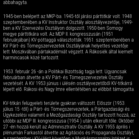
abbahagyta.
1945-ben belépett az MKP-ba. 1945-től járási párttitkár volt. 1948
szeptemberében a KV Instruktor Osztály alosztályvezetője, 1949-
ben a KV Szervezési Osztályon dolgozott. 1950-ben Somogy
megye párttitkára volt. Az MDP II. kongresszusán (1951
februárjában) KV-póttaggá választották. 1951. szeptemberében a
KV Párt- és Tömegszervezetek Osztályának helyettes vezetője
lett. Moszkvában pártakadémiát végzett. A Rákosiék által kiemelt
harmincasok közé tartozott.
1953. február 26 -án a Politikai Bizottság tagja lett. Ugyancsak
februárban átvette a KV Párt- és Tömegszervezetek Osztály
vezetését. A KV 1953 június i ülésén osztályvezetőből KV-titkárrá
lépett elő. Rákosi és Nagy Imre ellentétében az előbbit támogatta.
KV-titkári felügyeleti területe gyakran változott. Először (1953.
július 15 -től) a Párt- és Tömegszervezetek, a Pártgazdasági és
Ügykezelési valamint a Mezőgazdasági Osztály tartozott hozzá, az
utóbbi az MDP III. kongresszusa (1954 ) után elkerült tőle. Október
27 -én hozzá került az Adminisztratív Osztály. A KV 1955 április i
plénumán Farkastól átvette az Agitációs és Propaganda Osztályt,
a szeptember i KV-ülést követően a Munkásmozgalmi Intézet is