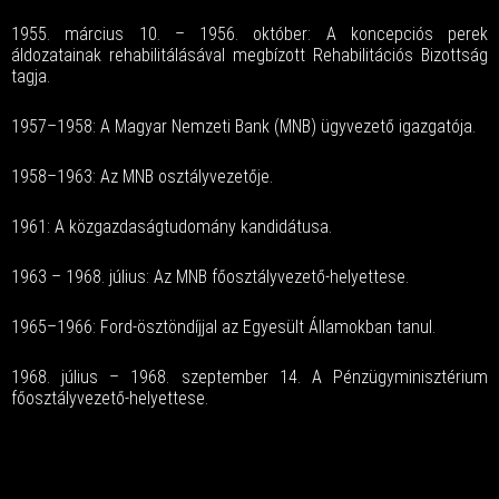
1955. március 10. – 1956. október: A koncepciós perek
áldozatainak rehabilitálásával megbízott Rehabilitációs Bizottság
tagja.
1957–1958: A Magyar Nemzeti Bank (MNB) ügyvezető igazgatója.
1958–1963: Az MNB osztályvezetője.
1961: A közgazdaságtudomány kandidátusa.
1963 – 1968. július: Az MNB főosztályvezető-helyettese.
1965–1966: Ford-ösztöndíjjal az Egyesült Államokban tanul.
1968. július – 1968. szeptember 14. A Pénzügyminisztérium
főosztályvezető-helyettese.