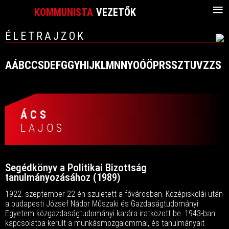
≡
KOMMUNISTA
VEZETŐK
ÉLETRAJZOK
A
Á
B
C
CS
D
E
F
G
GY
H
I
J
K
L
M
N
NY
O
Ó
Ö
P
R
S
SZ
T
U
V
Z
ZS
ÁCS
LAJOS
Segédkönyv a Politikai Bizottság
tanulmányozásához (1989)
1922. szeptember 22-én született a fővárosban. Középiskolái után
a budapesti József Nádor Műszaki és Gazdaságtudományi
Egyetem közgazdaságtudományi karára iratkozott be. 1943-ban
kapcsolatba került a munkásmozgalommal, és tanulmányait