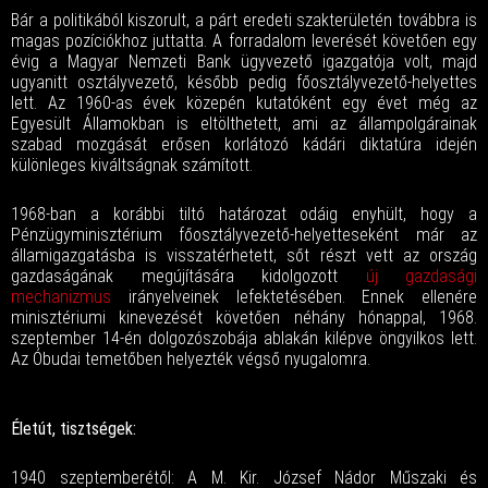
Bár a politikából kiszorult, a párt eredeti szakterületén továbbra is
magas pozíciókhoz juttatta. A forradalom leverését követően egy
évig a Magyar Nemzeti Bank ügyvezető igazgatója volt, majd
ugyanitt osztályvezető, később pedig főosztályvezető-helyettes
lett. Az 1960-as évek közepén kutatóként egy évet még az
Egyesült Államokban is eltölthetett, ami az állampolgárainak
szabad mozgását erősen korlátozó kádári diktatúra idején
különleges kiváltságnak számított.
1968-ban a korábbi tiltó határozat odáig enyhült, hogy a
Pénzügyminisztérium főosztályvezető-helyetteseként már az
államigazgatásba is visszatérhetett, sőt részt vett az ország
gazdaságának megújítására kidolgozott
új gazdasági
mechanizmus
irányelveinek lefektetésében. Ennek ellenére
minisztériumi kinevezését követően néhány hónappal, 1968.
szeptember 14-én dolgozószobája ablakán kilépve öngyilkos lett.
Az Óbudai temetőben helyezték végső nyugalomra.
Életút, tisztségek:
1940 szeptemberétől: A M. Kir. József Nádor Műszaki és