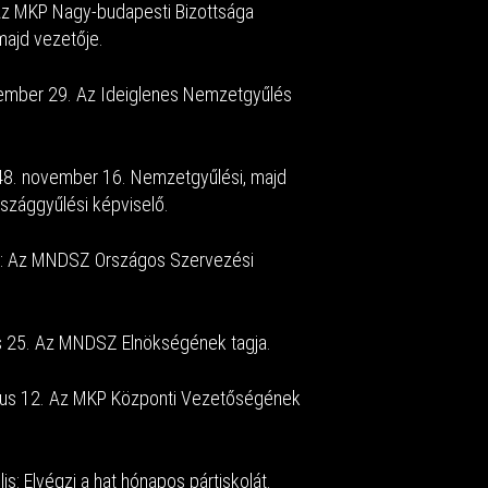
 Az MKP Nagy-budapesti Bizottsága
majd vezetője.
vember 29. Az Ideiglenes Nemzetgyűlés
48. november 16. Nemzetgyűlési, majd
rszággyűlési képviselő.
er: Az MNDSZ Országos Szervezési
us 25. Az MNDSZ Elnökségének tagja.
nius 12. Az MKP Központi Vezetőségének
s: Elvégzi a hat hónapos pártiskolát.