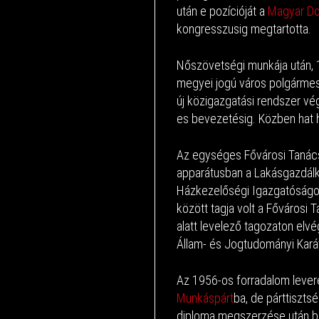
után e pozícióját a
Magyar Do
kongresszusig megtartotta.
Nőszövetségi munkája után, 
megyei jogú város polgármes
új közigazgatási rendszer vé
es bevezetésig. Közben hat hó
Az egységes Fővárosi Tanács
apparátusban a Lakásgazdálko
Házkezelőségi Igazgatóságo
között tagja volt a Fővárosi 
alatt levelező tagozaton e
Állam- és Jogtudományi Karát
Az 1956-os forradalom lever
Munkáspárt
ba, de párttiszts
diploma megszerzése után bün