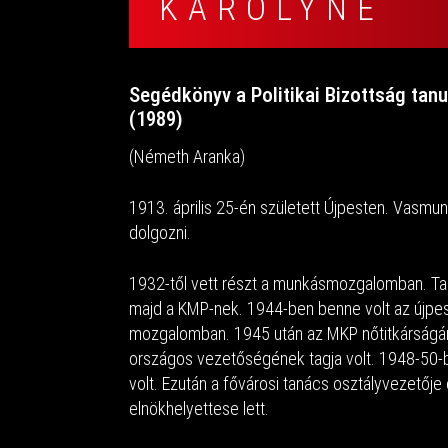
KÁROLYNÉ
Segédkönyv a Politikai Bizottság ta
(1989)
(Németh Aranka)
1913. április 25-én született Újpesten. Vasmu
dolgozni.
1932-től vett részt a munkásmozgalomban. Ta
majd a KMP-nek. 1944-ben benne volt az újpesti
mozgalomban. 1945 után az MKP nőtitkárság
országos vezetőségének tagja volt. 1948-50-
volt. Ezután a fővárosi tanács osztályvezetőj
elnökhelyettese lett.