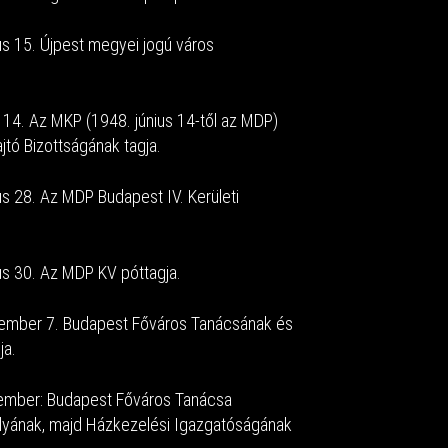
us 15. Újpest megyei jogú város
s 14. Az MKP (1948. június 14-től az MDP)
jtó Bizottságának tagja.
us 28. Az MDP Budapest IV. Kerületi
us 30. Az MDP KV póttagja.
cember 7. Budapest Főváros Tanácsának és
ja.
ptember: Budapest Főváros Tanácsa
lyának, majd Házkezelési Igazgatóságának