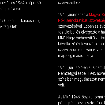
szervezethez.
óber 1. és 1954. május 30.
g bírája volt.
1945 januárjában a
Magyar K
Nők Demokratikus Szövetsé
Nők Országos Tanácsának,
szervezésével. Ebben az évbe
 tagja lett.
testületbe, és elvégezte a há
MKP Nagy-budapesti Bizottság
következő év tavaszától töb
szervezési osztályának veze
májusáig maradt tagja.
1945. június 24-én a Dunántú
Nemzetgyűlésbe. 1945 novem
színeiben megválasztott nemz
volt.
Az MKP 1946. őszi (a formáli
póttagként beválasztották a