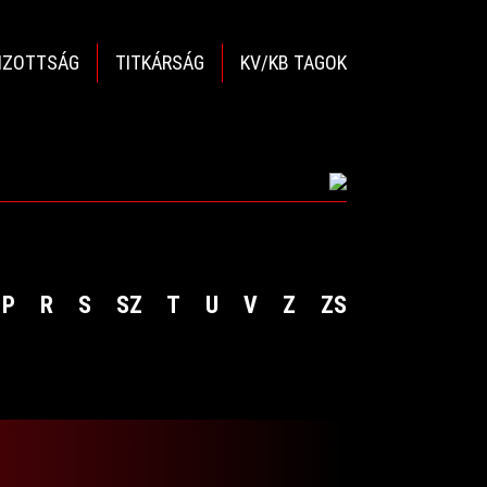
BIZOTTSÁG
TITKÁRSÁG
KV/KB TAGOK
P
R
S
SZ
T
U
V
Z
ZS