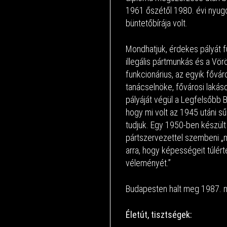
1961 őszétől 1980. évi nyugd
büntetőbírája volt.
Mondhatjuk, érdekes pályát fu
illegális pártmunkás és a Vör
funkcionárius, az egyik fővá
tanácselnöke, fővárosi lakás
pályáját végül a Legfelsőbb B
hogy mi volt az 1945 utáni 
tudjuk. Egy 1950-ben készült 
pártszervezettel szembeni „m
arra, hogy képességeit túlér
véleményét.”
Budapesten halt meg 1987. m
Életút, tisztségek: