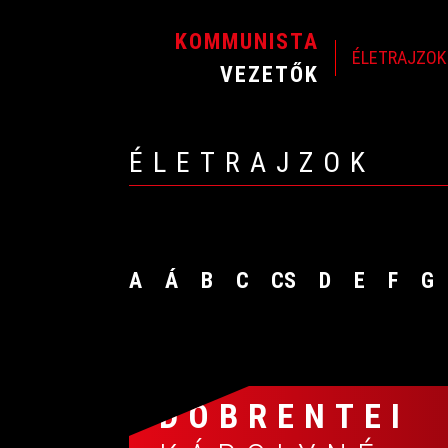
KOMMUNISTA
ÉLETRAJZOK
VEZETŐK
ÉLETRAJZOK
A
Á
B
C
CS
D
E
F
G
DÖBRENTEI