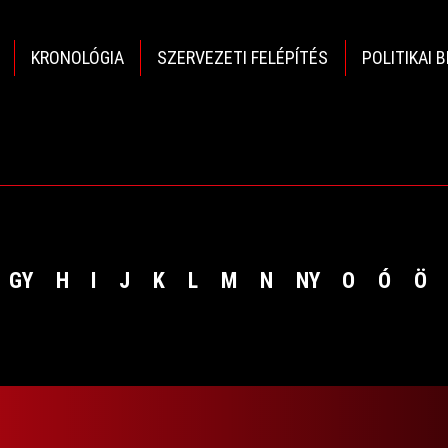
KRONOLÓGIA
SZERVEZETI FELÉPÍTÉS
POLITIKAI 
GY
H
I
J
K
L
M
N
NY
O
Ó
Ö