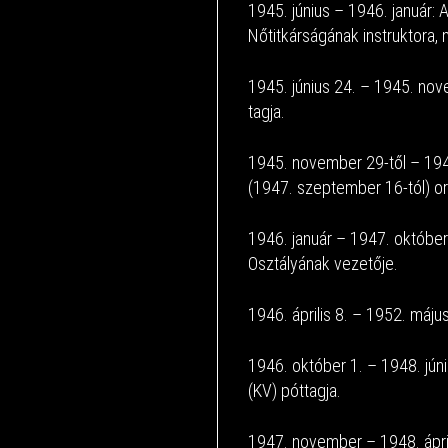
1945. június – 1946. január:
Nőtitkárságának instruktora, 
1945. június 24. – 1945. no
tagja.
1945. november 29-től – 19
(1947. szeptember 16-tól) o
1946. január – 1947. októb
Osztályának vezetője.
1946. április 8. – 1952. máj
1946. október 1. – 1948. jú
(KV) póttagja.
1947. november – 1948. áprili