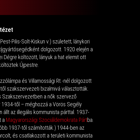
tézet
est-Pilis-Solt-Kiskun v.) született; lánykori
íjgyártósegédként dolgozott. 1920 elején a
Dégre költözött, lányuk a hat elemit ott
öltöztek Újpestre.
Izzólámpa és Villamossági Rt.-nél dolgozott
től szakszervezeti bizalmivá választották.
s Szakszervezetben a nők szervező
r 1934-től – méghozzá a Vörös Segély
 állt az illegális kommunista párttal. 1937-
t a
Magyarországi Szociáldemokrata Párt
ba.
óbb 1937-től számították.) 1944-ben az
rcolt, és csatlakozott a területi kommunista