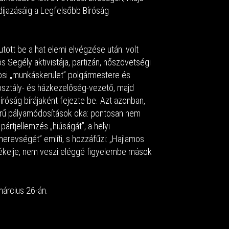
íjazásáig a Legfelsőbb Bíróság
tott be a hat elemi elvégzése után: volt
ös Segély aktivistája, partizán, nőszövetségi
rosi „munkáskerület” polgármestere és
osztály- és házkezelőség-vezető, majd
íróság bírájaként fejezte be. Azt azonban,
sűrű pályamódosítások oka: pontosan nem
pártjellemzés „hiúságát”, a helyi
erevségét” említi, s hozzáfűzi: „Hajlamos
tékelje, nem veszi eléggé figyelembe mások
árcius 26-án.