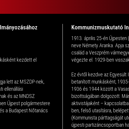
nulmányozásához
Kommunizmuskutató In
1913. április 25-én Újpesten (P
neve Némety Aranka. Apja sz
család a Veszprém vármegyei 
nkásként kezdett el
végezte el. 1929-ben visszak
Ez évtől kezdve az Egyesült 
gja lett az MSZDP-nek,
betanított munkásként, 1935-
 ellenállási
1936 és 1944 között a Vasa
ának és az MNDSZ
bizottságában dolgozott. Má
ben Újpest polgármestere
aktivistájaként – kapcsolatban
e és a Budapest Nőtanács
ben, felső utasításra, belépet
(Kommunista párttagságát ut
újpesti partizáncsoportban ha