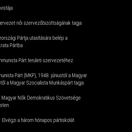
vistája.
vezet női szervezőbizottságának tagja.
rszági Pártja utasítására belép a
ata Pártba.
munista Párt területi szervezetéhez.
nista Párt (MKP), 1948. júniustól a Magyar
től a Magyar Szocialista Munkáspárt tagja.
: A Magyar Nők Demokratikus Szövetsége
sten.
 Elvégzi a három hónapos pártiskolát.