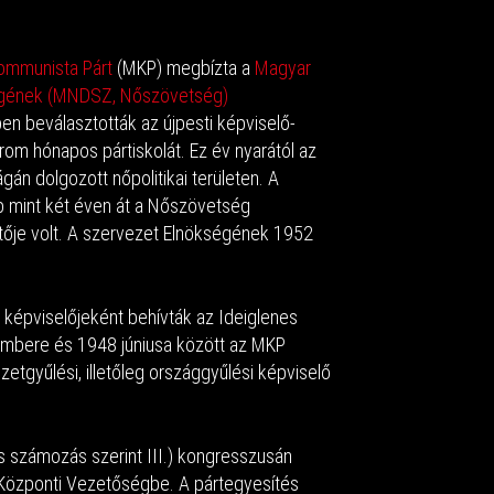
ommunista Párt
(MKP) megbízta a
Magyar
gének (MNDSZ, Nőszövetség)
n beválasztották az újpesti képviselő-
rom hónapos pártiskolát. Ez év nyarától az
án dolgozott nőpolitikai területen. A
b mint két éven át a Nőszövetség
tője volt. A szervezet Elnökségének 1952
l képviselőjeként behívták az Ideiglenes
bere és 1948 júniusa között az MKP
etgyűlési, illetőleg országgyűlési képviselő
s számozás szerint III.) kongresszusán
 Központi Vezetőségbe. A pártegyesítés