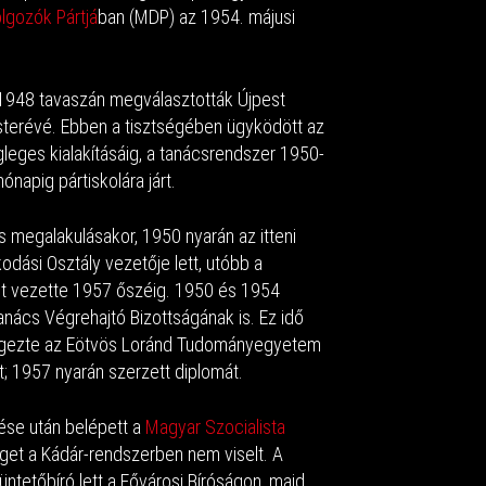
lgozók Pártjá
ban (MDP) az 1954. májusi
1948 tavaszán megválasztották Újpest
terévé. Ebben a tisztségében ügyködött az
gleges kialakításáig, a tanácsrendszer 1950-
napig pártiskolára járt.
 megalakulásakor, 1950 nyarán az itteni
dási Osztály vezetője lett, utóbb a
t vezette 1957 őszéig. 1950 és 1954
Tanács Végrehajtó Bizottságának is. Ez idő
lvégezte az Eötvös Loránd Tudományegyetem
; 1957 nyarán szerzett diplomát.
ése után belépett a
Magyar Szocialista
éget a Kádár-rendszerben nem viselt. A
tetőbíró lett a Fővárosi Bíróságon, majd