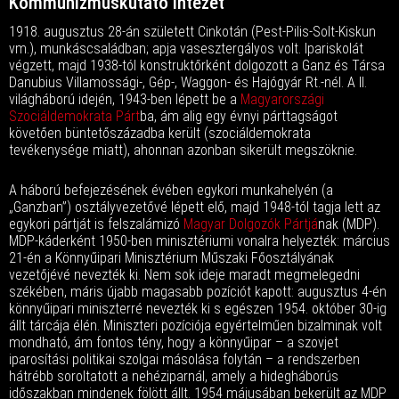
Kommunizmuskutató Intézet
1918. augusztus 28-án született Cinkotán (Pest-Pilis-Solt-Kiskun
vm.), munkáscsaládban; apja vasesztergályos volt. Ipariskolát
végzett, majd 1938-tól konstruktőrként dolgozott a Ganz és Társa
Danubius Villamossági-, Gép-, Waggon- és Hajógyár Rt.-nél. A II.
világháború idején, 1943-ben lépett be a
Magyarországi
Szociáldemokrata Párt
ba, ám alig egy évnyi párttagságot
követően büntetőszázadba került (szociáldemokrata
tevékenysége miatt), ahonnan azonban sikerült megszöknie.
A háború befejezésének évében egykori munkahelyén (a
„Ganzban”) osztályvezetővé lépett elő, majd 1948-tól tagja lett az
egykori pártját is felszalámizó
Magyar Dolgozók Pártjá
nak (MDP).
MDP-káderként 1950-ben minisztériumi vonalra helyezték: március
21-én a Könnyűipari Minisztérium Műszaki Főosztályának
vezetőjévé nevezték ki. Nem sok ideje maradt megmelegedni
székében, máris újabb magasabb pozíciót kapott: augusztus 4-én
könnyűipari miniszterré nevezték ki s egészen 1954. október 30-ig
állt tárcája élén. Miniszteri pozíciója egyértelműen bizalminak volt
mondható, ám fontos tény, hogy a könnyűipar – a szovjet
iparosítási politikai szolgai másolása folytán – a rendszerben
hátrébb soroltatott a nehéziparnál, amely a hidegháborús
időszakban mindenek fölött állt. 1954 májusában bekerült az MDP