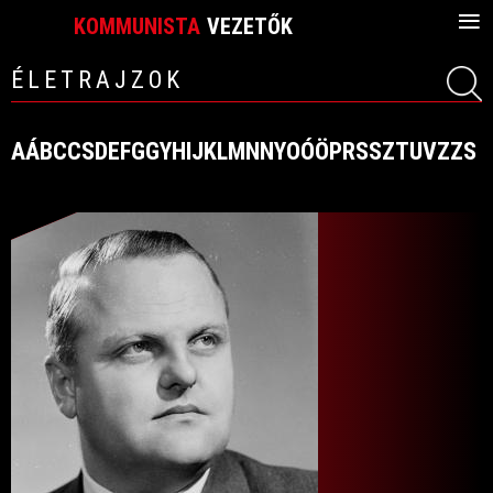
≡
KOMMUNISTA
VEZETŐK
ÉLETRAJZOK
A
Á
B
C
CS
D
E
F
G
GY
H
I
J
K
L
M
N
NY
O
Ó
Ö
P
R
S
SZ
T
U
V
Z
ZS