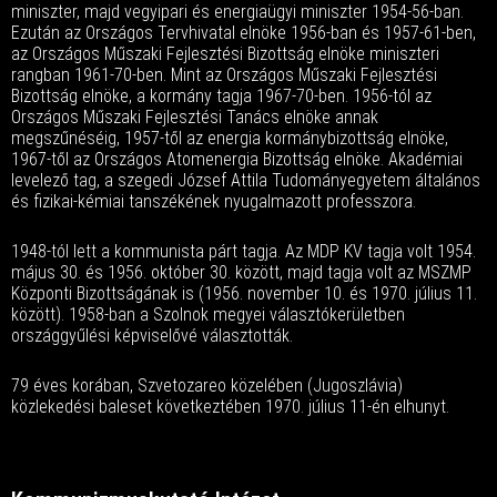
miniszter, majd vegyipari és energiaügyi miniszter 1954-56-ban.
Ezután az Országos Tervhivatal elnöke 1956-ban és 1957-61-ben,
az Országos Műszaki Fejlesztési Bizottság elnöke miniszteri
rangban 1961-70-ben. Mint az Országos Műszaki Fejlesztési
Bizottság elnöke, a kormány tagja 1967-70-ben. 1956-tól az
Országos Műszaki Fejlesztési Tanács elnöke annak
megszűnéséig, 1957-től az energia kormánybizottság elnöke,
1967-től az Országos Atomenergia Bizottság elnöke. Akadémiai
levelező tag, a szegedi József Attila Tudományegyetem általános
és fizikai-kémiai tanszékének nyugalmazott professzora.
1948-tól lett a kommunista párt tagja. Az MDP KV tagja volt 1954.
május 30. és 1956. október 30. között, majd tagja volt az MSZMP
Központi Bizottságának is (1956. november 10. és 1970. július 11.
között). 1958-ban a Szolnok megyei választókerületben
országgyűlési képviselővé választották.
79 éves korában, Szvetozareo közelében (Jugoszlávia)
közlekedési baleset következtében 1970. július 11-én elhunyt.