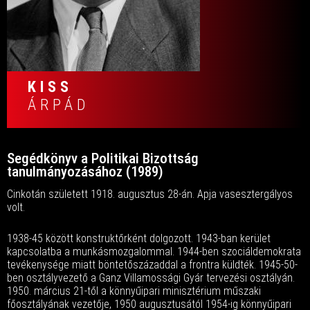
KISS
ÁRPÁD
Segédkönyv a Politikai Bizottság
tanulmányozásához (1989)
Cinkotán született 1918. augusztus 28-án. Apja vasesztergályos
volt.
1938-45 között konstruktőrként dolgozott. 1943-ban kerület
kapcsolatba a munkásmozgalommal. 1944-ben szociáldemokrata
tevékenysége miatt böntetőszázaddal a frontra küldték. 1945-50-
ben osztályvezető a Ganz Villamossági Gyár tervezési osztályán.
1950. március 21-től a könnyűipari minisztérium műszaki
főosztályának vezetője, 1950 augusztusától 1954-ig könnyűipari