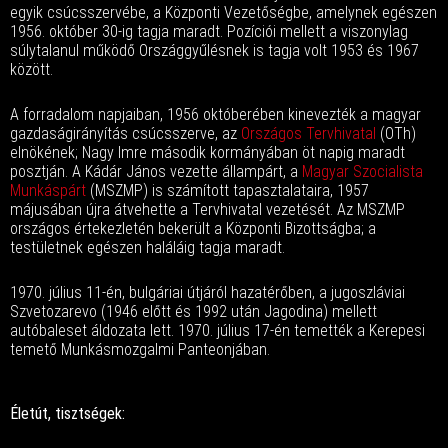
egyik csúcsszervébe, a Központi Vezetőségbe, amelynek egészen
1956. október 30-ig tagja maradt. Pozíciói mellett a viszonylag
súlytalanul működő Országgyűlésnek is tagja volt 1953 és 1967
között.
A forradalom napjaiban, 1956 októberében kinevezték a magyar
gazdaságirányítás csúcsszerve, az
Országos Tervhivatal
(OTh)
elnökének; Nagy Imre második kormányában öt napig maradt
posztján. A Kádár János vezette állampárt, a
Magyar Szocialista
Munkáspárt
(MSZMP) is számított tapasztalataira, 1957
májusában újra átvehette a Tervhivatal vezetését. Az MSZMP
országos értekezletén bekerült a Központi Bizottságba; a
testületnek egészen haláláig tagja maradt.
1970. július 11-én, bulgáriai útjáról hazatérőben, a jugoszláviai
Szvetozarevo (1946 előtt és 1992 után Jagodina) mellett
autóbaleset áldozata lett. 1970. július 17-én temették a Kerepesi
temető Munkásmozgalmi Panteonjában.
Életút, tisztségek: