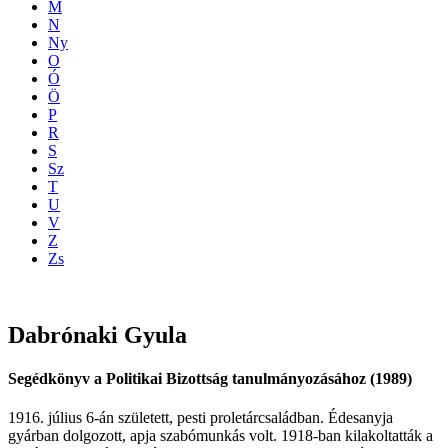
M
N
Ny
O
Ó
Ö
P
R
S
Sz
T
U
V
Z
Zs
Dabrónaki
Gyula
Segédkönyv a Politikai Bizottság tanulmányozásához (1989)
1916. július 6-án született, pesti proletárcsaládban. Édesanyja
gyárban dolgozott, apja szabómunkás volt. 1918-ban kilakoltatták a