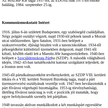
Az MSZMP KB tagja 1957-től, az ÉDOSZ-nak 1971-től elnöke
haláláig, 1984. szeptember 25-ig.
Kommunizmuskutató Intézet
1916. július 6-án született Budapesten, egy szabósegéd családjában.
Négy polgári osztályt végzett, majd 1930-tól péknek tanult a Mozsár
utcai sütőüzemben. Igen fiatalon, 1931-ben belépett a
szakszervezetbe, ifjúsági bizalmi volt a tanonciskolában. 1934-től
péksegédként különböző üzemekben dolgozott, majd 1941-től
kifutó, később eladó lett a Marnitz-féle hangszerüzletben. 1940-ben
belépett a
Szociáldemokrata Párt
ba (SZDP). A második világháború
idején, 1942–43-ban tartalékosként katonai szolgálatot teljesített, de
a fronton nem volt.
1945-től pártalkalmazottként tevékenykedett, az SZDP VIII. kerületi
titkára és a VIII. kerületi Nemzeti Bizottság tagja, majd a párt
üzemszervezési osztályának vezetője volt. 1947-ben beválasztották a
párt fővárosi végrehajtó bizottságába. 1953-ig törvényhatósági,
illetőleg fővárosi tanácstag is volt; e pozíciók jól mutatták, hogy
egyre befolyásosabb személy lett pártjában.
1948 tavaszán aktívan munkálkodott a két munkáspárt egyesülése