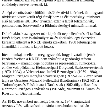
vissza-) állított szerve, a Központi Népi Ellenőrzési Bizottság
elnökhelyettesévé nevezték ki.
A népi ellenőrzésnél eltöltött másfél év rövid kitérőnek tűnt, ugyanis
rövidesen visszakerült régi tárcájához: az élelmezésügyi miniszter
első helyettese lett. 1967 tavaszán aztán a tárcát felszámolták,
pontosabban: összevonták a földművelésügyi minisztériummal.
Dabrónakinak az egyszer már kipróbált népi ellenőrzésnél találtak
ismét helyet, nem is akármilyet: az év áprilisától egy évtizeden
keresztül ülhetett a KNEB elnöki székében. 1968 februárjában
államtitkári titulust is kapott hozzá.
Itteni munkája mellett – megjegyzendő, hogy hivatali idejének
kezdeti éveiben a KNEB nem számított a gazdasági reform
barátjának – maradt ideje hobbikra és reprezentatív funkciókra:
elnöke volt például az Élelmezésipari Dolgozók Szakszervezetének
(1970–1984), a Velencei-tavi Intéző Bizottságnak (1959–1984), a
Magyar Országos Horgász Szövetségnek (1972–1976), ezen kívül
tagja az Országos Műszaki Fejlesztési Bizottságnak (1962-től), a
Tudományos és Felsőoktatási Tanácsnak (1962-től), a Hazafias
Népfront Országos Tanácsának (1967-től), valamint az Állami és
Kossuth-díj Bizottságnak.
Az 1945. novemberi nemzetgyűlési és az 1947. augusztusi
országgyűlési választásokon pártja nagy-budapesti listáján