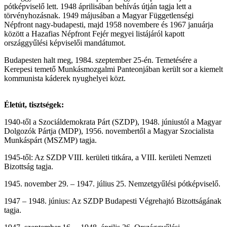
pótképviselő lett. 1948 áprilisában behívás útján tagja lett a
törvényhozásnak. 1949 májusában a Magyar Függetlenségi
Népfront nagy-budapesti, majd 1958 novembere és 1967 januárja
között a Hazafias Népfront Fejér megyei listájáról kapott
országgyűlési képviselői mandátumot.
Budapesten halt meg, 1984. szeptember 25-én. Temetésére a
Kerepesi temető Munkásmozgalmi Panteonjában került sor a kiemelt
kommunista káderek nyughelyei közt.
Életút, tisztségek:
1940-től a Szociáldemokrata Párt (SZDP), 1948. júniustól a Magyar
Dolgozók Pártja (MDP), 1956. novembertől a Magyar Szocialista
Munkáspárt (MSZMP) tagja.
1945-től: Az SZDP VIII. kerületi titkára, a VIII. kerületi Nemzeti
Bizottság tagja.
1945. november 29. – 1947. július 25. Nemzetgyűlési pótképviselő.
1947 – 1948. június: Az SZDP Budapesti Végrehajtó Bizottságának
tagja.