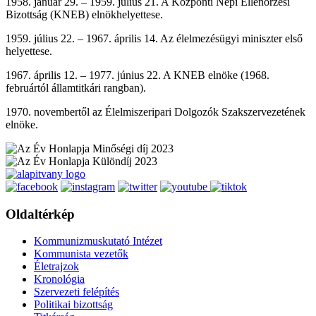
1958. január 29. – 1959. július 21. A Központi Népi Ellenőrzési
Bizottság (KNEB) elnökhelyettese.
1959. július 22. – 1967. április 14. Az élelmezésügyi miniszter első
helyettese.
1967. április 12. – 1977. június 22. A KNEB elnöke (1968.
februártól államtitkári rangban).
1970. novembertől az Élelmiszeripari Dolgozók Szakszervezetének
elnöke.
Oldaltérkép
Kommunizmuskutató Intézet
Kommunista vezetők
Életrajzok
Kronológia
Szervezeti felépítés
Politikai bizottság