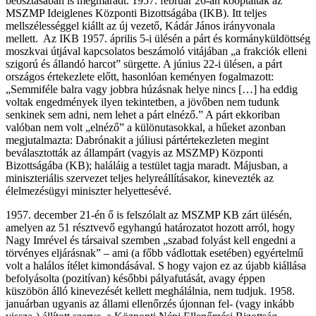
beosztásában is megmaradt. 1957. február 26-án kooptálták az
MSZMP Ideiglenes Központi Bizottságába (IKB). Itt teljes
mellszélességgel kiállt az új vezető, Kádár János irányvonala
mellett. Az IKB 1957. április 5-i ülésén a párt és kormányküldöttség
moszkvai útjával kapcsolatos beszámoló vitájában „a frakciók elleni
szigorú és állandó harcot” sürgette. A június 22-i ülésen, a párt
országos értekezlete előtt, hasonlóan keményen fogalmazott:
„Semmiféle balra vagy jobbra húzásnak helye nincs […] ha eddig
voltak engedmények ilyen tekintetben, a jövőben nem tudunk
senkinek sem adni, nem lehet a párt elnéző.” A párt ekkoriban
valóban nem volt „elnéző” a különutasokkal, a hűeket azonban
megjutalmazta: Dabrónakit a júliusi pártértekezleten megint
beválasztották az állampárt (vagyis az MSZMP) Központi
Bizottságába (KB); haláláig a testület tagja maradt. Májusban, a
miniszteriális szervezet teljes helyreállításakor, kinevezték az
élelmezésügyi miniszter helyettesévé.
1957. december 21-én ő is felszólalt az MSZMP KB zárt ülésén,
amelyen az 51 résztvevő egyhangú határozatot hozott arról, hogy
Nagy Imrével és társaival szemben „szabad folyást kell engedni a
törvényes eljárásnak” – ami (a főbb vádlottak esetében) egyértelmű
volt a halálos ítélet kimondásával. S hogy vajon ez az újabb kiállása
befolyásolta (pozitívan) későbbi pályafutását, avagy éppen
küszöbön álló kinevezését kellett meghálálnia, nem tudjuk. 1958.
januárban ugyanis az állami ellenőrzés újonnan fel- (vagy inkább