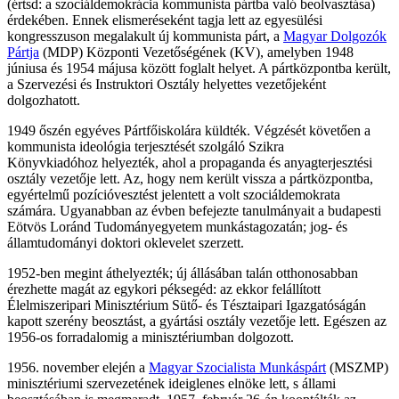
(értsd: a szociáldemokrácia kommunista pártba való beolvasztása)
érdekében. Ennek elismeréseként tagja lett az egyesülési
kongresszuson megalakult új kommunista párt, a
Magyar Dolgozók
Pártja
(MDP) Központi Vezetőségének (KV), amelyben 1948
júniusa és 1954 májusa között foglalt helyet. A pártközpontba került,
a Szervezési és Instruktori Osztály helyettes vezetőjeként
dolgozhatott.
1949 őszén egyéves Pártfőiskolára küldték. Végzését követően a
kommunista ideológia terjesztését szolgáló Szikra
Könyvkiadóhoz helyezték, ahol a propaganda és anyagterjesztési
osztály vezetője lett. Az, hogy nem került vissza a pártközpontba,
egyértelmű pozícióvesztést jelentett a volt szociáldemokrata
számára. Ugyanabban az évben befejezte tanulmányait a budapesti
Eötvös Loránd Tudományegyetem munkástagozatán; jog- és
államtudományi doktori oklevelet szerzett.
1952-ben megint áthelyezték; új állásában talán otthonosabban
érezhette magát az egykori péksegéd: az ekkor felállított
Élelmiszeripari Minisztérium Sütő- és Tésztaipari Igazgatóságán
kapott szerény beosztást, a gyártási osztály vezetője lett. Egészen az
1956-os forradalomig a minisztériumban dolgozott.
1956. november elején a
Magyar Szocialista Munkáspárt
(MSZMP)
minisztériumi szervezetének ideiglenes elnöke lett, s állami