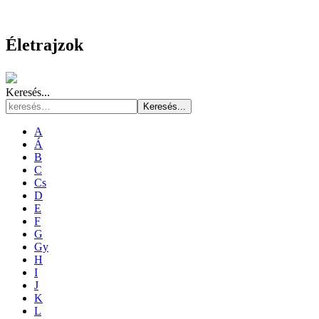
Életrajzok
Keresés...
Keresés...
A
Á
B
C
Cs
D
E
F
G
Gy
H
I
J
K
L