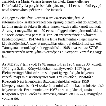
családot, s a Mária Valéria telepre kerültek. Ennek ellenére
Dabrónaki Gyula polgári iskolába járt, majd 14 éves korától egy jó
nevű ferencvárosi pékhez állt be inasnak.
Alig egy év elteltével kezdett a szakszervezetbe járni. A
sütőmunkások szakszervezetében ifjúsági bizalmiként dolgozott, fel
került a mesterek fekete listájára, innen kezdve alig kapott munkát.
A szovjet megszállás után 29 évesen függetlenített pártmunkásként,
a Szociáldemokrata párt VIII. kerületi szervezetének titkáraként
kezdett dolgozni. 1947-től tagja lett a Parlamentnek Fejér megye
képviselőjeként.A szovjet megszállás után jogi doktorátust szerzett.
Támogatta a munkáspártok egyesülését. 1948 tavaszán az SZDP
üzemszervezési osztályának vezetője és a Központi Vezetőség tagja
lett.
Az MDP KV tagja volt 1948. június 14. és 1954. május 30. között.
1952-ig a Szikra Könyvkiadóban osztályvezető, 1957-ig az
Élelmezésügyi Minisztérium sütőipari igazgatóságán helyettes
vezető, majd miniszterhelyettes volt. Ezt követően, 1958-tól a
Központi Népi Ellenőrzési Bizottság elnökhelyettese 1959
közepéig, utána ismét visszakerült a minisztériumba, a miniszter első
helyettesének. Ezt a munkakört 1967 áprilisáig látta el, aztán a
Központi Népi Ellenőrzési Bizottság elnöke lett 1977-ig, nyugdíjba
vonulásáig.