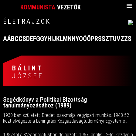
≡
KOMMUNISTA
VEZETŐK
ÉLETRAJZOK
A
Á
B
C
CS
D
E
F
G
GY
H
I
J
K
L
M
N
NY
O
Ó
Ö
P
R
S
SZ
T
U
V
Z
ZS
BÁLINT
JÓZSEF
Segédkönyv a Politikai Bizottság
tanulmányozásához (1989)
1930-ban született. Eredeti szakmája vegyipari munkás. 1948-52
közt elvégezte a Leningrádi Közgazdaságtudományi Egyetemet.
1952-től a KV-apparátusban dolgozott. 1967. április 12-től kezdve a