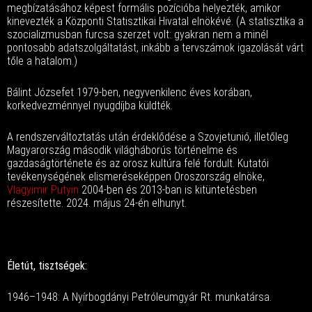
megbízatásához képest formális pozícióba helyezték, amikor
kinevezték a Központi Statisztikai Hivatal elnökévé. (A statisztika a
szocializmusban furcsa szerzet volt: gyakran nem a minél
pontosabb adatszolgáltatást, inkább a tervszámok igazolását várt
tőle a hatalom.)
Bálint Józsefet 1979-ben, negyvenkilenc éves korában,
korkedvezménnyel nyugdíjba küldték.
A rendszerváltoztatás után érdeklődése a Szovjetunió, illetőleg
Magyarország második világháborús történelme és
gazdaságtörténete és az orosz kultúra felé fordult. Kutatói
tevékenységének elismeréseképpen Oroszország elnöke,
Vlagyimir Putyin
2004-ben és 2013-ban is kitüntetésben
részesítette. 2024. május 24-én elhunyt.
Életút, tisztségek:
1946–1948: A Nyírbogdányi Petróleumgyár Rt. munkatársa.