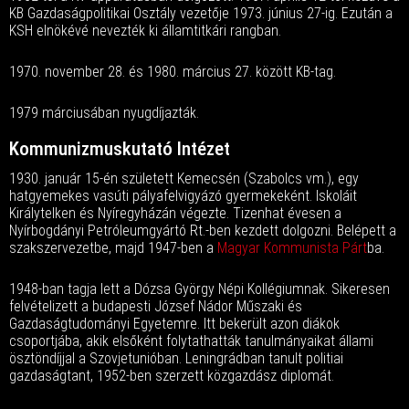
KB Gazdaságpolitikai Osztály vezetője 1973. június 27-ig. Ezután a
KSH elnökévé nevezték ki államtitkári rangban.
1970. november 28. és 1980. március 27. között KB-tag.
1979 márciusában nyugdíjazták.
Kommunizmuskutató Intézet
1930. január 15-én született Kemecsén (Szabolcs vm.), egy
hatgyemekes vasúti pályafelvigyázó gyermekeként. Iskoláit
Királytelken és Nyíregyházán végezte. Tizenhat évesen a
Nyírbogdányi Petróleumgyártó Rt.-ben kezdett dolgozni. Belépett a
szakszervezetbe, majd 1947-ben a
Magyar Kommunista Párt
ba.
1948-ban tagja lett a Dózsa György Népi Kollégiumnak. Sikeresen
felvételizett a budapesti József Nádor Műszaki és
Gazdaságtudományi Egyetemre. Itt bekerült azon diákok
csoportjába, akik elsőként folytathatták tanulmányaikat állami
ösztöndíjjal a Szovjetunióban. Leningrádban tanult politiai
gazdaságtant, 1952-ben szerzett közgazdász diplomát.