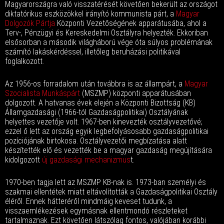
Magyarországra való visszatérését követően bekerült az országot
diktatórikus eszközökkel irányító kommunista párt, a
Magyar
Dolgozók Pártja
Központi Vezetőségének apparátusába, ahol a
Terv-, Pénzügyi és Kereskedelmi Osztályra helyezték. Ekkoriban
elsősorban a második világháború vége óta súlyos problémának
számító lakáskérdéssel, illetőleg beruházási politikával
foglalkozott.
Az 1956-os forradalom után továbbra is az állampárt, a
Magyar
Szocialista Munkáspárt
(MSZMP) központi apparátusában
dolgozott. A hatvanas évek elején a Központi Bizottság (KB)
Államgazdasági (1966-tól Gazdaságpolitikai) Osztályának
helyettes vezetője volt. 1967-ben kinevezték osztályvezetővé;
ezzel ő lett az ország egyik legbefolyásosabb gazdaságpolitikai
pozíciójának birtokosa. Osztályvezetői megbízatása alatt
készítették elő és vezették be a magyar gazdaság megújítására
kidolgozott
új gazdasági mechanizmus
t.
1970-ben tagja lett az MSZMP KB-nak is. 1973-ban személyi és
szakmai ellentétek miatt eltávolították a Gazdaságpolitikai Osztály
éléről. Ennek hátteréről mindmáig keveset tudunk, a
visszaemlékezések egymásnak ellentmondó részleteket
tartalmaznak. Ezt követően látszólag fontos, valójában korábbi