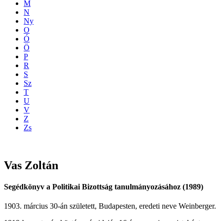
M
N
Ny
O
Ó
Ö
P
R
S
Sz
T
U
V
Z
Zs
Vas
Zoltán
Segédkönyv a Politikai Bizottság tanulmányozásához (1989)
1903. március 30-án született, Budapesten, eredeti neve Weinberger.