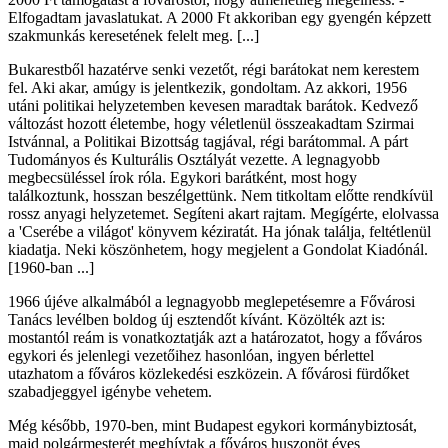
Elfogadtam javaslatukat. A 2000 Ft akkoriban egy gyengén képzett
szakmunkás keresetének felelt meg. [...]
Bukarestből hazatérve senki vezetőt, régi barátokat nem kerestem
fel. Aki akar, amúgy is jelentkezik, gondoltam. Az akkori, 1956
utáni politikai helyzetemben kevesen maradtak barátok. Kedvező
változást hozott életembe, hogy véletlenül összeakadtam Szirmai
Istvánnal, a Politikai Bizottság tagjával, régi barátommal. A párt
Tudományos és Kulturális Osztályát vezette. A legnagyobb
megbecsüléssel írok róla. Egykori barátként, most hogy
találkoztunk, hosszan beszélgettünk. Nem titkoltam előtte rendkívül
rossz anyagi helyzetemet. Segíteni akart rajtam. Megígérte, elolvassa
a 'Cserébe a világot' könyvem kéziratát. Ha jónak találja, feltétlenül
kiadatja. Neki köszönhetem, hogy megjelent a Gondolat Kiadónál.
[1960-ban ...]
1966 újéve alkalmából a legnagyobb meglepetésemre a Fővárosi
Tanács levélben boldog új esztendőt kívánt. Közölték azt is:
mostantól reám is vonatkoztatják azt a határozatot, hogy a főváros
egykori és jelenlegi vezetőihez hasonlóan, ingyen bérlettel
utazhatom a főváros közlekedési eszközein. A fővárosi fürdőket
szabadjeggyel igénybe vehetem.
Még később, 1970-ben, mint Budapest egykori kormánybiztosát,
majd polgármesterét meghívtak a főváros huszonöt éves