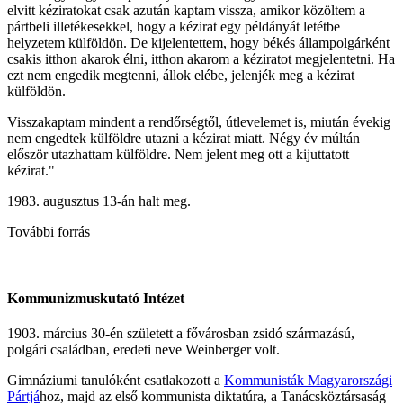
elvitt kéziratokat csak azután kaptam vissza, amikor közöltem a
pártbeli illetékesekkel, hogy a kézirat egy példányát letétbe
helyzetem külföldön. De kijelentettem, hogy békés állampolgárként
csakis itthon akarok élni, itthon akarom a kéziratot megjelentetni. Ha
ezt nem engedik megtenni, állok elébe, jelenjék meg a kézirat
külföldön.
Visszakaptam mindent a rendőrségtől, útlevelemet is, miután évekig
nem engedtek külföldre utazni a kézirat miatt. Négy év múltán
először utazhattam külföldre. Nem jelent meg ott a kijuttatott
kézirat."
1983. augusztus 13-án halt meg.
További forrás
Kommunizmuskutató Intézet
1903. március 30-én született a fővárosban zsidó származású,
polgári családban, eredeti neve Weinberger volt.
Gimnáziumi tanulóként csatlakozott a
Kommunisták Magyarországi
Pártjá
hoz, majd az első kommunista diktatúra, a Tanácsköztársaság