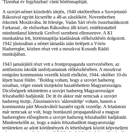
'Tizenhat év fegyházban' című börtönnaplóját.
A szovjet-német közeledés idején, 1940 októberében a Szovjetunió
Rákosival együtt kicserélte a 48-as zászlókért. Novemberben
érkeztek Moszkvába. Itt felesége, Vadas Sári révén összebarátkozott
Farkassal , de elsősorban Rákosihoz állt közel, emlékirataiból
minduntlanul kitetszik Gerővel szembeni ellenszenve. A KI
munkatársa lett, börtönnaplója kiadásának előkészítésén dolgozott.
1942 júniusában a német támadás után belépett a Vörös
Hadseregbe, közben részt vett a moszkvai Kossuth Rádió
munkájában.
1943 januárjától részt vett a frontpropaganda szervezésében, az
antifasiszta iskolák tanfolyamainak előkészítésében. A moszkvai
emigráns kommunista vezetők közül elsőként, 1944. október 10-én
lépett hazai földre. "Boldog voltam, hogy a szovjet hadsereg
soraiban, végre ennek tisztjeként hazatérhettem Magyarországra.
Dicsőségnek tekintettem a szovjet hadsereg Magyarországot
felszabadító hadjáratát. De itt én akkor már nemcsak a szovjet
hadsereg tisztje, Züszmanovics 'alárendeltje' voltam, hanem a
kommunista párt Moszkvából hazatért egyik vezetője. A feladatom
már nemcsak az volt, hogy bomlasztó propagandával a magyar
hadseregben elősegítsem a szovjet hadsereg felszabadító hadjáratát.
Mindenekelőtt az, hogy a máris felszabadított magyarországi
területeken az adott körülmények és lehetőségek között képviseljem