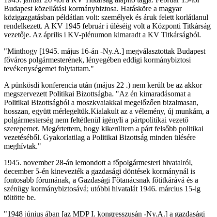
Budapest közellátási kormánybiztosa. Hatásköre a magyar
közigazgatásban példátlan volt: személyek és áruk felett korlátlanul
rendelkezett. A KV 1945 február i üléséig volt a Központi Titkárság
vezetője. Az április i KV-plénumon kimaradt a KV Titkárságból.
"Minthogy [1945. május 16-án -Ny.A.] megválasztottak Budapest
főváros polgármesterének, lényegében eddigi kormánybiztosi
tevékenységemet folytattam."
A pünkösdi konferencia után (május 22 .) nem került be az akkor
megszervezett Politikai Bizottságba. "Az én kimaradásomat a
Politikai Bizottságból a moszkvaiakkal megelőzően bizalmasan,
hosszan, együtt mérlegeltük.Kialakult az a vélemény, új munkám, a
polgármesterség nem feltétlenül igényli a pártpolitikai vezető
szerepemet. Megértettem, hogy kikerültem a párt felsőbb politikai
vezetéséből. Gyakorlatilag a Politikai Bizottság minden ülésére
meghívtak."
1945. november 28-án lemondott a főpolgármesteri hivatalról,
december 5-én kinevezték a gazdasági döntések kormánynál is
fontosabb fórumának, a Gazdasági Főtanácsnak főtitkárává és a
szénügy kormánybiztosává; utóbbi hivatalát 1946. március 15-ig
töltötte be.
"1948 június ában [az MDP I. kongresszusán -Ny.A.] a gazdasági