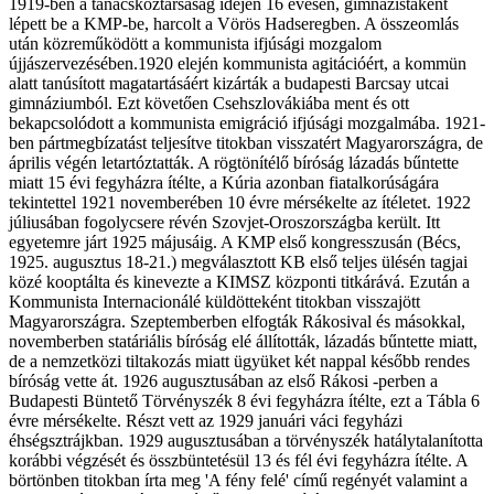
1919-ben a tanácsköztársaság idején 16 évesen, gimnazistaként
lépett be a KMP-be, harcolt a Vörös Hadseregben. A összeomlás
után közreműködött a kommunista ifjúsági mozgalom
újjászervezésében.1920 elején kommunista agitációért, a kommün
alatt tanúsított magatartásáért kizárták a budapesti Barcsay utcai
gimnáziumból. Ezt követően Csehszlovákiába ment és ott
bekapcsolódott a kommunista emigráció ifjúsági mozgalmába. 1921-
ben pártmegbízatást teljesítve titokban visszatért Magyarországra, de
április végén letartóztatták. A rögtönítélő bíróság lázadás bűntette
miatt 15 évi fegyházra ítélte, a Kúria azonban fiatalkorúságára
tekintettel 1921 novemberében 10 évre mérsékelte az ítéletet. 1922
júliusában fogolycsere révén Szovjet-Oroszországba került. Itt
egyetemre járt 1925 májusáig. A KMP első kongresszusán (Bécs,
1925. augusztus 18-21.) megválasztott KB első teljes ülésén tagjai
közé kooptálta és kinevezte a KIMSZ központi titkárává. Ezután a
Kommunista Internacionálé küldötteként titokban visszajött
Magyarországra. Szeptemberben elfogták Rákosival és másokkal,
novemberben statáriális bíróság elé állították, lázadás bűntette miatt,
de a nemzetközi tiltakozás miatt ügyüket két nappal később rendes
bíróság vette át. 1926 augusztusában az első Rákosi -perben a
Budapesti Büntető Törvényszék 8 évi fegyházra ítélte, ezt a Tábla 6
évre mérsékelte. Részt vett az 1929 januári váci fegyházi
éhségsztrájkban. 1929 augusztusában a törvényszék hatálytalanította
korábbi végzését és összbüntetésül 13 és fél évi fegyházra ítélte. A
börtönben titokban írta meg 'A fény felé' című regényét valamint a