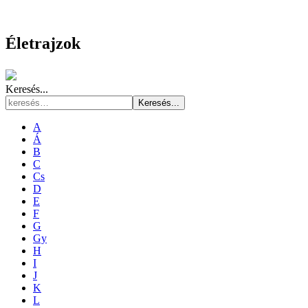
Életrajzok
Keresés...
Keresés...
A
Á
B
C
Cs
D
E
F
G
Gy
H
I
J
K
L