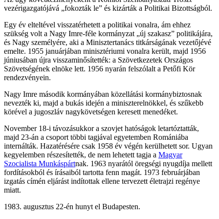
vezérigazgatójává „fokozták le” és kizárták a Politikai Bizottságból.
Egy év elteltével visszatérhetett a politikai vonalra, ám ehhez
szükség volt a Nagy Imre-féle kormányzat „új szakasz” politikájára,
és Nagy személyére, aki a Minisztertanács titkárságának vezetőjévé
emelte. 1955 januárjában minisztériumi vonalra került, majd 1956
júniusában újra visszaminősítették: a Szövetkezetek Országos
Szövetségének elnöke lett. 1956 nyarán felszólalt a Petőfi Kör
rendezvényein.
Nagy Imre második kormányában közellátási kormánybiztosnak
nevezték ki, majd a bukás idején a miniszterelnökkel, és szűkebb
körével a jugoszláv nagykövetségen keresett menedéket.
November 18-i távozásukkor a szovjet hatóságok letartóztatták,
majd 23-án a csoport többi tagjával egyetemben Romániába
internálták. Hazatérésére csak 1958 év végén kerülhetett sor. Ugyan
kegyelemben részesítették, de nem lehetett tagja a
Magyar
Szocialista Munkáspárt
nak. 1963 nyarától öregségi nyugdíja mellett
fordításokból és írásaiból tartotta fenn magát. 1973 februárjában
izgatás címén eljárást indítottak ellene tervezett életrajzi regénye
miatt.
1983. augusztus 22-én hunyt el Budapesten.