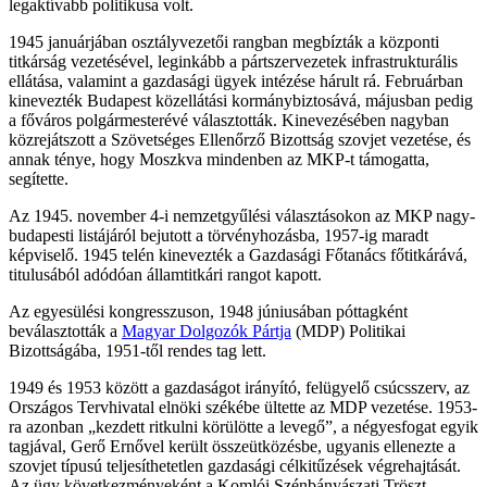
legaktívabb politikusa volt.
1945 januárjában osztályvezetői rangban megbízták a központi
titkárság vezetésével, leginkább a pártszervezetek infrastrukturális
ellátása, valamint a gazdasági ügyek intézése hárult rá. Februárban
kinevezték Budapest közellátási kormánybiztosává, májusban pedig
a főváros polgármesterévé választották. Kinevezésében nagyban
közrejátszott a Szövetséges Ellenőrző Bizottság szovjet vezetése, és
annak ténye, hogy Moszkva mindenben az MKP-t támogatta,
segítette.
Az 1945. november 4-i nemzetgyűlési választásokon az MKP nagy-
budapesti listájáról bejutott a törvényhozásba, 1957-ig maradt
képviselő. 1945 telén kinevezték a Gazdasági Főtanács főtitkárává,
titulusából adódóan államtitkári rangot kapott.
Az egyesülési kongresszuson, 1948 júniusában póttagként
beválasztották a
Magyar Dolgozók Pártja
(MDP) Politikai
Bizottságába, 1951-től rendes tag lett.
1949 és 1953 között a gazdaságot irányító, felügyelő csúcsszerv, az
Országos Tervhivatal elnöki székébe ültette az MDP vezetése. 1953-
ra azonban „kezdett ritkulni körülötte a levegő”, a négyesfogat egyik
tagjával, Gerő Ernővel került összeütközésbe, ugyanis ellenezte a
szovjet típusú teljesíthetetlen gazdasági célkitűzések végrehajtását.
Az ügy következményeként a Komlói Szénbányászati Tröszt