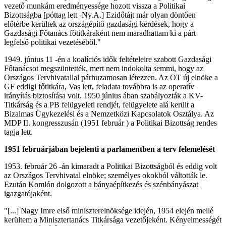
vezető munkám eredményessége hozott vissza a Politikai
Bizottságba [póttag lett -Ny.A.] Ezidőtájt már olyan döntően
előtérbe kerültek az országépítő gazdasági kérdések, hogy a
Gazdasági Főtanács főtitkáraként nem maradhattam ki a párt
legfelső politikai vezetéséből."
1949. június 11 -én a koalíciós idők feltételeire szabott Gazdasági
Főtanácsot megszüntették, mert nem indokolta semmi, hogy az
Országos Tervhivatallal párhuzamosan létezzen. Az OT új elnöke a
GF eddigi főtitkára, Vas lett, feladata továbbra is az operatív
irányítás biztosítása volt. 1950 június ában szabályozták a KV-
Titkárság és a PB felügyeleti rendjét, felügyelete alá került a
Bizalmas Ügykezelési és a Nemzetközi Kapcsolatok Osztálya. Az
MDP II. kongresszusán (1951 február ) a Politikai Bizottság rendes
tagja lett.
1951 februárjában bejelenti a parlamentben a terv felemelését
1953. február 26 -án kimaradt a Politikai Bizottságból és eddig volt
az Országos Tervhivatal elnöke; személyes okokból váltották le.
Ezután Komlón dolgozott a bányaépítkezés és szénbányászat
igazgatójaként.
"[...] Nagy Imre első miniszterelnöksége idején, 1954 elején mellé
kerültem a Minisztertanács Titkársága vezetőjeként. Kényelmességét