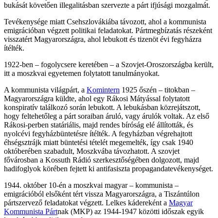
bukását követően illegalitásban szervezte a párt ifjúsági mozgalmát.
Tevékenysége miatt Csehszlovákiába távozott, ahol a kommunista
emigrációban végzett politikai feladatokat. Pártmegbízatás részeként
visszatért Magyarországra, ahol lebukott és tizenöt évi fegyházra
ítélték.
1922-ben – fogolycsere keretében – a Szovjet-Oroszországba került,
itt a moszkvai egyetemen folytatott tanulmányokat.
A kommunista világpárt, a
Komintern
1925 őszén – titokban –
Magyarországra küldte, ahol egy Rákosi Mátyással folytatott
konspiratív találkozó során lebukott. A lebukásban közrejátszott,
hogy feltehetőleg a párt soraiban áruló, vagy árulók voltak. Az első
Rákosi-perben statáriális, majd rendes bíróság elé állították, és
nyolcévi fegyházbüntetésre ítélték. A fegyházban végrehajtott
éhségsztrájk miatt büntetési tételét megemelték, így csak 1940
októberében szabadult, Moszkvába távozhatott. A szovjet
fővárosban a Kossuth Rádió szerkesztőségében dolgozott, majd
hadifoglyok körében fejtett ki antifasiszta propagandatevékenységet.
1944. október 10-én a moszkvai magyar – kommunista –
emigrációból elsőként tért vissza Magyarországra, a Tiszántúlon
pártszervező feladatokat végzett. Lelkes kádereként a
Magyar
Kommunista Párt
nak (MKP) az 1944-1947 közötti időszak egyik