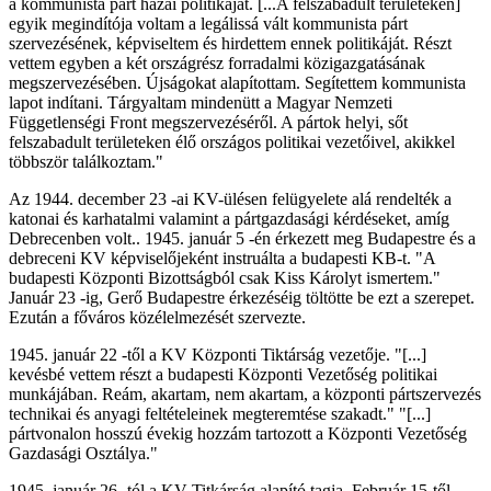
a kommunista párt hazai politikáját. [...A felszabadult területeken]
egyik megindítója voltam a legálissá vált kommunista párt
szervezésének, képviseltem és hirdettem ennek politikáját. Részt
vettem egyben a két országrész forradalmi közigazgatásának
megszervezésében. Újságokat alapítottam. Segítettem kommunista
lapot indítani. Tárgyaltam mindenütt a Magyar Nemzeti
Függetlenségi Front megszervezéséről. A pártok helyi, sőt
felszabadult területeken élő országos politikai vezetőivel, akikkel
többször találkoztam."
Az 1944. december 23 -ai KV-ülésen felügyelete alá rendelték a
katonai és karhatalmi valamint a pártgazdasági kérdéseket, amíg
Debrecenben volt.. 1945. január 5 -én érkezett meg Budapestre és a
debreceni KV képviselőjeként instruálta a budapesti KB-t. "A
budapesti Központi Bizottságból csak Kiss Károlyt ismertem."
Január 23 -ig, Gerő Budapestre érkezéséig töltötte be ezt a szerepet.
Ezután a főváros közélelmezését szervezte.
1945. január 22 -től a KV Központi Tiktárság vezetője. "[...]
kevésbé vettem részt a budapesti Központi Vezetőség politikai
munkájában. Reám, akartam, nem akartam, a központi pártszervezés
technikai és anyagi feltételeinek megteremtése szakadt." "[...]
pártvonalon hosszú évekig hozzám tartozott a Központi Vezetőség
Gazdasági Osztálya."
1945. január 26 -tól a KV Titkárság alapító tagja. Február 15-től