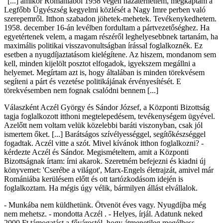
"[...] amikor Romániából 1958 végén hazatérhettem, megkaptam a
Legfőbb Ügyészség kegyelmi közlését a Nagy Imre perben való
szerepemről. Itthon szabadon jöhetek-mehetek. Tevékenykedhetem.
1958. december 16-án levélben fordultam a pártvezetőséghez. Ha
egyetértenek velem, a magam részéről leghelyesebbnek tartanám, ha
maximális politikai visszavonultságban írással foglalkoznék. Ez
esetben a nyugdíjaztatásom kielégítene. Az hiszem, mondanom sem
kell, minden kijelölt posztot elfogadok, igyekszem megállni a
helyemet. Megírtam azt is, hogy általában is minden törekvésem
segíteni a párt és vezetése politikájának érvényesítését. E
törekvésemben nem fognak csalódni bennem [...]
Válaszként Aczél György és Sándor József, a Központi Bizottság
tagja foglalkozott itthoni megtelepedésem, tevékenységem ügyével.
Azelőtt nem voltam velük közelebbi baráti viszonyban, csak jól
ismertem őket. [...] Barátságos szívélyességgel, segítőkészséggel
fogadtak. Aczél vitte a szót. Mivel kívánok itthon foglalkozni? -
kérdezte Aczél és Sándor. Megismételtem, amit a Központi
Bizottságnak írtam: írni akarok. Szeretném befejezni és kiadni új
könyvemet: 'Cserébe a világot', Marx-Engels életrajzát, amivel már
Romániába kerülésem előtt és ott tartózkodásom idején is
foglalkoztam. Ha mégis úgy vélik, bármilyen állást elvállalok.
- Munkába nem küldhetünk. Ötvenöt éves vagy. Nyugdíjba még
nem mehetsz. - mondotta Aczél . - Helyes, írjál. Adatunk neked
2000 Ft támogatást a fővárostól, hogy átmenetileg megélhess. -