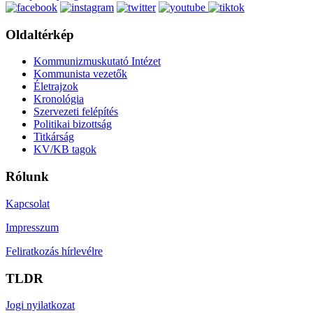
Oldaltérkép
Kommunizmuskutató Intézet
Kommunista vezetők
Életrajzok
Kronológia
Szervezeti felépítés
Politikai bizottság
Titkárság
KV/KB tagok
Rólunk
Kapcsolat
Impresszum
Feliratkozás hírlevélre
TLDR
Jogi nyilatkozat