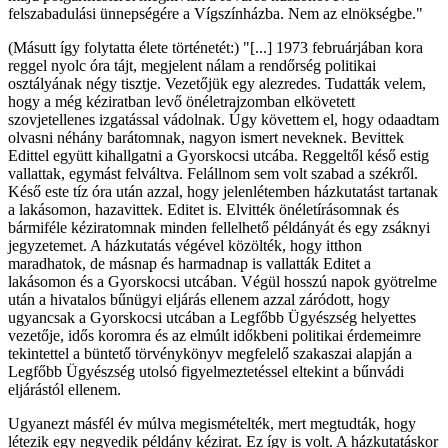
felszabadulási ünnepségére a Vígszínházba. Nem az elnökségbe."
(Másutt így folytatta élete történetét:) "[...] 1973 februárjában kora
reggel nyolc óra tájt, megjelent nálam a rendőrség politikai
osztályának négy tisztje. Vezetőjük egy alezredes. Tudatták velem,
hogy a még kéziratban levő önéletrajzomban elkövetett
szovjetellenes izgatással vádolnak. Úgy követtem el, hogy odaadtam
olvasni néhány barátomnak, nagyon ismert neveknek. Bevittek
Edittel együtt kihallgatni a Gyorskocsi utcába. Reggeltől késő estig
vallattak, egymást felváltva. Felállnom sem volt szabad a székről.
Késő este tíz óra után azzal, hogy jelenlétemben házkutatást tartanak
a lakásomon, hazavittek. Editet is. Elvitték önéletírásomnak és
bármiféle kéziratomnak minden fellelhető példányát és egy zsáknyi
jegyzetemet. A házkutatás végével közölték, hogy itthon
maradhatok, de másnap és harmadnap is vallatták Editet a
lakásomon és a Gyorskocsi utcában. Végül hosszú napok gyötrelme
után a hivatalos bűnügyi eljárás ellenem azzal záródott, hogy
ugyancsak a Gyorskocsi utcában a Legfőbb Ügyészség helyettes
vezetője, idős koromra és az elmúlt időkbeni politikai érdemeimre
tekintettel a büntető törvénykönyv megfelelő szakaszai alapján a
Legfőbb Ügyészség utolsó figyelmeztetéssel eltekint a bűnvádi
eljárástól ellenem.
Ugyanezt másfél év múlva megismételték, mert megtudták, hogy
létezik egy negyedik példány kézirat. Ez így is volt. A házkutatáskor