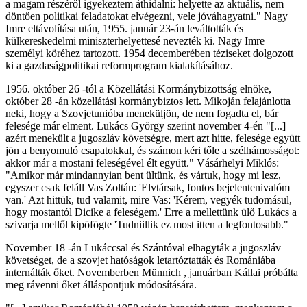
a magam részéről igyekeztem áthidalni: helyette az aktuális, nem
döntően politikai feladatokat elvégezni, vele jóváhagyatni." Nagy
Imre eltávolítása után, 1955. január 23-án leváltották és
külkereskedelmi miniszterhelyettesé nevezték ki. Nagy Imre
személyi köréhez tartozott. 1954 decemberében téziseket dolgozott
ki a gazdaságpolitikai reformprogram kialakításához.
1956. október 26 -tól a Közellátási Kormánybizottság elnöke,
október 28 -án közellátási kormánybiztos lett. Mikoján felajánlotta
neki, hogy a Szovjetunióba meneküljön, de nem fogadta el, bár
felesége már elment. Lukács György szerint november 4-én "[...]
azért menekült a jugoszláv követségre, mert azt hitte, felesége együtt
jön a benyomuló csapatokkal, és számon kéri tőle a szélhámosságot:
akkor már a mostani feleségével élt együtt." Vásárhelyi Miklós:
"Amikor már mindannyian bent ültünk, és vártuk, hogy mi lesz,
egyszer csak feláll Vas Zoltán: 'Elvtársak, fontos bejelentenivalóm
van.' Azt hittük, tud valamit, mire Vas: 'Kérem, vegyék tudomásul,
hogy mostantól Dicike a feleségem.' Erre a mellettünk ülő Lukács a
szivarja mellől kipöfögte 'Tudniillik ez most itten a legfontosabb."
November 18 -án Lukáccsal és Szántóval elhagyták a jugoszláv
követséget, de a szovjet hatóságok letartóztatták és Romániába
internálták őket. Novemberben Münnich , januárban Kállai próbálta
meg rávenni őket álláspontjuk módosítására.