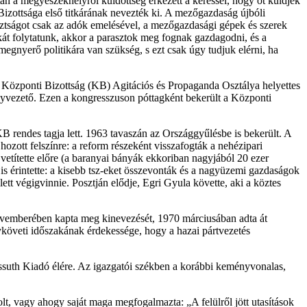
 a megyeszékhelyről küldöttség érkezett a kéréssel, hogy őt küldjék
izottsága első titkárának nevezték ki. A mezőgazdaság újbóli
asztságot csak az adók emelésével, a mezőgazdasági gépek és szerek
tikát folytatunk, akkor a parasztok meg fognak gazdagodni, és a
megnyerő politikára van szükség, s ezt csak úgy tudjuk elérni, ha
 a Központi Bizottság (KB) Agitációs és Propaganda Osztálya helyettes
ályvezető. Ezen a kongresszuson póttagként bekerült a Központi
B rendes tagja lett. 1963 tavaszán az Országgyűlésbe is bekerült. A
ott felszínre: a reform részeként visszafogták a nehézipari
 vetítette előre (a baranyai bányák ekkoriban nagyjából 20 ezer
s érintette: a kisebb tsz-eket összevonták és a nagyüzemi gazdaságok
ett végigvinnie. Posztján elődje, Egri Gyula követte, aki a köztes
novemberében kapta meg kinevezését, 1970 márciusában adta át
gyköveti időszakának érdekessége, hogy a hazai pártvezetés
ssuth Kiadó élére. Az igazgatói székben a korábbi keményvonalas,
olt, vagy ahogy saját maga megfogalmazta: „A felülről jött utasítások