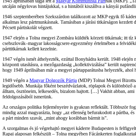
1945 áprilisában tagja lett a
Magyar Kommunista Párt
nak (MKP). „Talá
utcáján négylovas hintájukkal, s a hintából kiszállva a kányái pufán
1946 szeptemberében Szekszárdon találkozott az MKP egyik fő káderes
alkalmas lesz pártmunkásnak. Tamásiban a járási titkárságon kezdett d
Pécsett pártiskolát végzett.
1947 elején a Tolna megyei Zombára küldték körzeti titkárnak; itt tíz
csehszlovák–magyar lakosságcsere-egyezmény értelmében a felvidéki 
párttitkárnak kellett kezelnie.
1947 végén ismét áthelyezték, ezúttal Bonyhádra került. 1948 elején má
központi utasításra, a mezőgazdaság „kollektivizálása” került napirend
hogy 1949 áprilisában már a megyei pártapparátusba helyezték, ahol
1949 végén a
Magyar Dolgozók Pártja
(MDP) Tolnai Megyei Bizottság
legidősebb. Munkája főként beszédvázlatok, röplapok és különböző agit
álltam, ösztöneim, lelkesedés, bizalom hajtott. […] Vakhit abban, ami f
feldolgozásából ismerünk.
Az országos politika fejleményeire is gyakran reflektált. Többször fog
mindig azzal magyarázta, hogy „az ellenség befurakodott a pártba, és R
a párt minden szavát, „mint ahogy korábban bármit is”.
A szorgalmas és jó végrehajtó megyei káderre Budapesten is felfigye
Rapai alaposan felkészült – Tolna megyében Fácánkerten foglalkoztak 