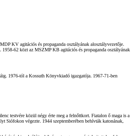
 az MDP KV agitációs és propaganda osztályának alosztályvezetője.
a. 1958-62 közt az MSZMP KB agitációs és propaganda osztályának
áig. 1976-tól a Kossuth Könyvkiadó igazgatója. 1967-71-ben
nc testvére közül négy érte meg a felnőttkort. Fiatalon ő maga is a
tályt Siófokon végezte. 1944 szeptemberében behívták katonának,