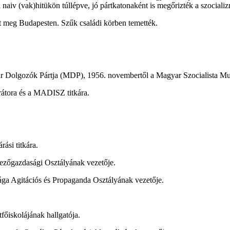
 naiv (vak)hitükön túllépve, jó pártkatonaként is megőrizték a szocial
t meg Budapesten. Szűk családi körben temették.
r Dolgozók Pártja (MDP), 1956. novembertől a Magyar Szocialista M
rátora és a MADISZ titkára.
ási titkára.
ezőgazdasági Osztályának vezetője.
ga Agitációs és Propaganda Osztályának vezetője.
főiskolájának hallgatója.