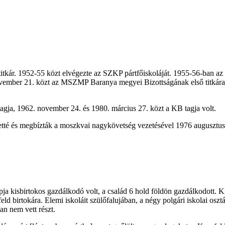
ei titkár. 1952-55 közt elvégezte az SZKP pártfőiskoláját. 1955-56-ban
vember 21. közt az MSZMP Baranya megyei Bizottságának első titkár
ja, 1962. november 24. és 1980. március 27. közt a KB tagja volt.
etté és megbízták a moszkvai nagykövetség vezetésével 1976 augusztus
 kisbirtokos gazdálkodó volt, a család 6 hold földön gazdálkodott. Kile
d birtokára. Elemi iskoláit szülőfalujában, a négy polgári iskolai osz
an nem vett részt.