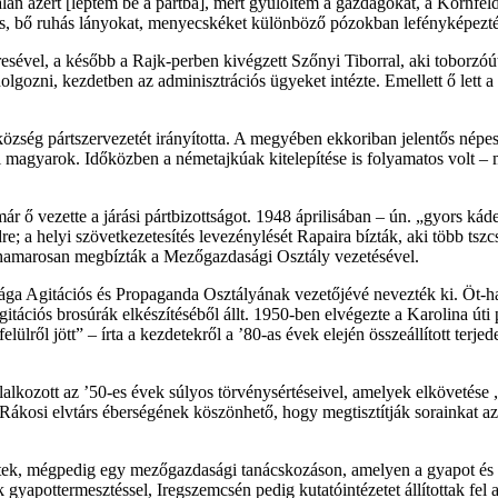
n azért [léptem be a pártba], mert gyűlöltem a gazdagokat, a Kornfeld b
dlis, bő ruhás lányokat, menyecskéket különböző pózokban lefényképezt
ével, a később a Rajk-perben kivégzett Szőnyi Tiborral, aki toborzóút
olgozni, kezdetben az adminisztrációs ügyeket intézte. Emellett ő lett a
 község pártszervezetét irányította. A megyében ekkoriban jelentős népe
magyarok. Időközben a németajkúak kitelepítése is folyamatos volt – 
r ő vezette a járási pártbizottságot. 1948 áprilisában – ún. „gyors káde
re; a helyi szövetkezetesítés levezénylését Rapaira bízták, aki több ts
 hamarosan megbízták a Mezőgazdasági Osztály vezetésével.
a Agitációs és Propaganda Osztályának vezetőjévé nevezték ki. Öt-hat
ációs brosúrák elkészítéséből állt. 1950-ben elvégezte a Karolina úti 
elülről jött” – írta a kezdetekről a ’80-as évek elején összeállított ter
lalkozott az ’50-es évek súlyos törvénysértéseivel, amelyek elkövetése „
ákosi elvtárs éberségének köszönhető, hogy megtisztítják sorainkat az i
ltek, mégpedig egy mezőgazdasági tanácskozáson, amelyen a gyapot és 
gyapottermesztéssel, Iregszemcsén pedig kutatóintézetet állítottak fel