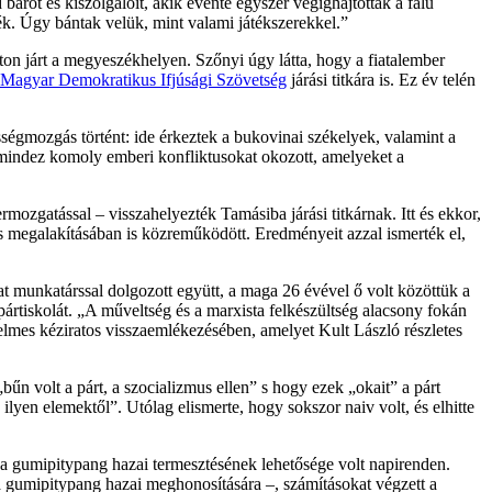
árót és kiszolgálóit, akik évente egyszer végighajtottak a falu
ék. Úgy bántak velük, mint valami játékszerekkel.”
on járt a megyeszékhelyen. Szőnyi úgy látta, hogy a fiatalember
Magyar Demokratikus Ifjúsági Szövetség
járási titkára is. Ez év telén
sségmozgás történt: ide érkeztek a bukovinai székelyek, valamint a
mindez komoly emberi konfliktusokat okozott, amelyeket a
rmozgatással – visszahelyezték Tamásiba járási titkárnak. Itt és ekkor,
zcs megalakításában is közreműködött. Eredményeit azzal ismerték el,
 munkatárssal dolgozott együtt, a maga 26 évével ő volt közöttük a
pártiskolát. „A műveltség és a marxista felkészültség alacsony fokán
jedelmes kéziratos visszaemlékezésében, amelyet Kult László részletes
bűn volt a párt, a szocializmus ellen” s hogy ezek „okait” a párt
lyen elemektől”. Utólag elismerte, hogy sokszor naiv volt, és elhitte
a gumipitypang hazai termesztésének lehetősége volt napirenden.
 a gumipitypang hazai meghonosítására –, számításokat végzett a