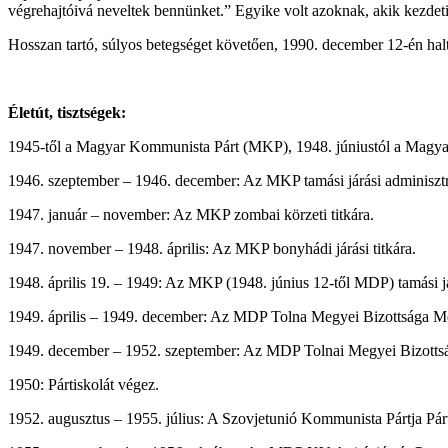
végrehajtóivá neveltek bennünket.” Egyike volt azoknak, akik kezdeti
Hosszan tartó, súlyos betegséget követően, 1990. december 12-én hal
Életút, tisztségek:
1945-től a Magyar Kommunista Párt (MKP), 1948. júniustól a Magya
1946. szeptember – 1946. december: Az MKP tamási járási adminiszt
1947. január – november: Az MKP zombai körzeti titkára.
1947. november – 1948. április: Az MKP bonyhádi járási titkára.
1948. április 19. – 1949: Az MKP (1948. június 12-től MDP) tamási jár
1949. április – 1949. december: Az MDP Tolna Megyei Bizottsága M
1949. december – 1952. szeptember: Az MDP Tolnai Megyei Bizottsá
1950: Pártiskolát végez.
1952. augusztus – 1955. július: A Szovjetunió Kommunista Pártja Párt