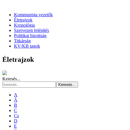
Kommunista vezetők
Életrajzok
Kronológia
Szervezeti felépítés
Politikai bizottság
Titkárság
KV/KB tagok
Életrajzok
Keresés...
Keresés...
A
Á
B
C
Cs
D
E