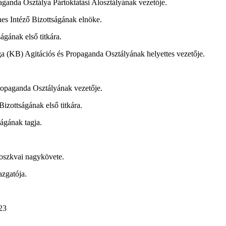
anda Osztálya Pártoktatási Alosztályának vezetője.
s Intéző Bizottságának elnöke.
gának első titkára.
 (KB) Agitációs és Propaganda Osztályának helyettes vezetője.
opaganda Osztályának vezetője.
zottságának első titkára.
ágának tagja.
oszkvai nagykövete.
zgatója.