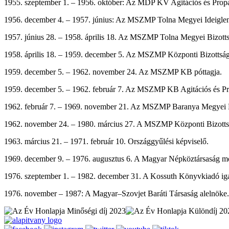
1955. szeptember 1. – 1956. október: Az MDP KV Agitációs és Propag
1956. december 4. – 1957. június: Az MSZMP Tolna Megyei Ideiglene
1957. június 28. – 1958. április 18. Az MSZMP Tolna Megyei Bizottsá
1958. április 18. – 1959. december 5. Az MSZMP Központi Bizottsága
1959. december 5. – 1962. november 24. Az MSZMP KB póttagja.
1959. december 5. – 1962. február 7. Az MSZMP KB Agitációs és Pr
1962. február 7. – 1969. november 21. Az MSZMP Baranya Megyei Bi
1962. november 24. – 1980. március 27. A MSZMP Központi Bizotts
1963. március 21. – 1971. február 10. Országgyűlési képviselő.
1969. december 9. – 1976. augusztus 6. A Magyar Népköztársaság m
1976. szeptember 1. – 1982. december 31. A Kossuth Könyvkiadó iga
1976. november – 1987: A Magyar–Szovjet Baráti Társaság alelnöke.