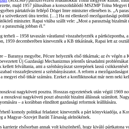
párt
(MSZMP) pártszervezési feladatokkal Tolna megyébe küldte, miután
 vezette, majd 1957 júliusában a konszolidálódó MSZMP Tolna Megyei B
megyében pártaktíván fellépő Dögei Imre miniszter ellenében is. „A par
het a szövetkezeti útra terelni. […] Ha mi ellenkező mezőgazdasági poli
ókörű miniszter. Rapai vitába szállt vele: „Most a parasztság bizalmát 
gy a parasztság jobban él.”
ég terheli – 1958 tavaszán váratlanul visszahelyezték a pártközpontba,
uson, 1959 decemberében kinevezték a KB titkárának, Rapai lett az oszt
re – Baranya megyébe, Pécsre helyezték első titkárnak; az év végén a K
ezetett Új Gazdasági Mechanizmus jelentős társadalmi problémákat hoz
k kellett felváltania, ami a szénbányászat szerepének lassú csökkentését
abad visszafejleszteni a szénbányászatot. A reform a mezőgazdaságot i
 a megyei első titkár számára. Ezeket a konfliktusokat már nem neki kell
a moszkvai nagyköveti posztra. Hosszas egyeztetések után végül 1969 
i, a moszkvai nagyköveti poszt abszolút bizalmi állásnak számított. Na
omására – a korábban elindított gazdasági reformok leállítására.
hető komoly politikai feladatot: kinevezték a párt könyvkiadója, a Ko
 meg a Magyar–Szovjet Baráti Társaság alelnökének.
os karrierje elsősorban annak volt köszönhető, hogy kiváló pártkatona v