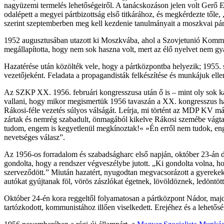
nagyüzemi termelés lehetőségeiről. A tanácskozáson jelen volt Gerő E
odalépett a megyei pártbizottság első titkárához, és megkérdezte tőle
szerint szeptemberben meg kell kezdenie tanulmányait a moszkvai pár
1952 augusztusában utazott ki Moszkvába, ahol a Szovjetunió Kommunist
megállapította, hogy nem sok haszna volt, mert az élő nyelvet nem gy
Hazatérése után közölték vele, hogy a pártközpontba helyezik; 1955
vezetőjeként. Feladata a propagandisták felkészítése és munkájuk elle
Az SZKP XX. 1956. februári kongresszusa után ő is – mint oly sok ká
vallani, hogy mikor megismertük 1956 tavaszán a XX. kongresszus hatá
Rákosi-féle vezetés súlyos válságát. Leírja, mi történt az MDP KV márci
zártak és nemrég szabadult, önmagából kikelve Rákosi szemébe vágta: 
tudom, engem is kegyetlenül megkínoztak!« »Én erről nem tudok, enge
nevetséges válasz”.
Az 1956-os forradalom és szabadságharc első napján, október 23-án döb
gondolta, hogy a rendszer végveszélybe jutott. „Ki gondolta volna, h
szerveződött.” Miután hazatért, nyugodtan megvacsorázott a gyerekekk
autókat gyújtanak föl, vörös zászlókat égetnek, lövöldöznek, ledöntött
Október 24-én kora reggeltől folyamatosan a pártközpont Nádor, majd 
tartózkodott, kommunistához illően viselkedett. Erejéhez és a lehetős