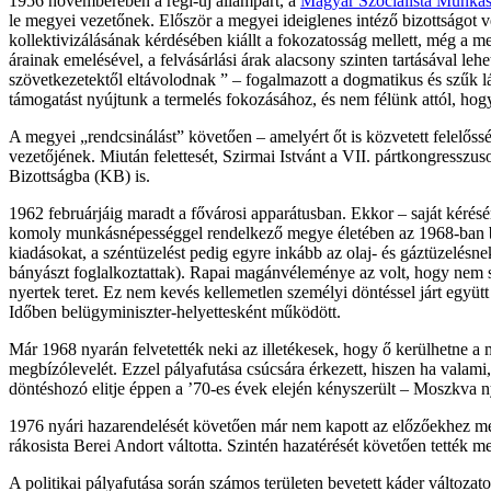
1956 novemberében a régi-új állampárt, a
Magyar Szocialista Munkás
le megyei vezetőnek. Először a megyei ideiglenes intéző bizottságot
kollektivizálásának kérdésében kiállt a fokozatosság mellett, még a 
árainak emelésével, a felvásárlási árak alacsony szinten tartásával le
szövetkezetektől eltávolodnak ” – fogalmazott a dogmatikus és szűk lát
támogatást nyújtunk a termelés fokozásához, és nem félünk attól, ho
A megyei „rendcsinálást” követően – amelyért őt is közvetett felelőss
vezetőjének. Miután felettesét, Szirmai Istvánt a VII. pártkongressz
Bizottságba (KB) is.
1962 februárjáig maradt a fővárosi apparátusban. Ekkor – saját kérésé
komoly munkásnépességgel rendelkező megye életében az 1968-ban bev
kiadásokat, a széntüzelést pedig egyre inkább az olaj- és gáztüzelésne
bányászt foglalkoztattak). Rapai magánvéleménye az volt, hogy nem sz
nyertek teret. Ez nem kevés kellemetlen személyi döntéssel járt együtt
Időben belügyminiszter-helyettesként működött.
Már 1968 nyarán felvetették neki az illetékesek, hogy ő kerülhetne 
megbízólevelét. Ezzel pályafutása csúcsára érkezett, hiszen ha valam
döntéshozó elitje éppen a ’70-es évek elején kényszerült – Moszkva ny
1976 nyári hazarendelését követően már nem kapott az előzőekhez mér
rákosista Berei Andort váltotta. Szintén hazatérését követően tették
A politikai pályafutása során számos területen bevetett káder változat