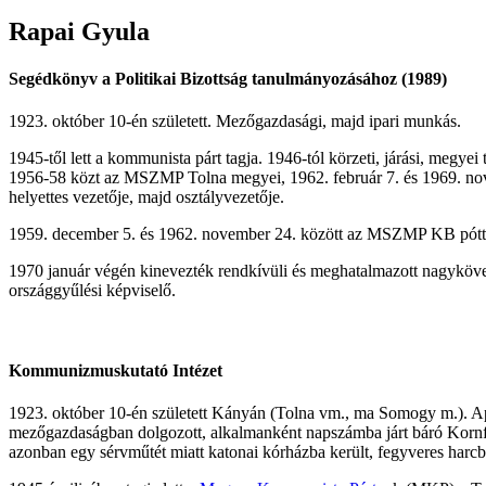
Rapai
Gyula
Segédkönyv a Politikai Bizottság tanulmányozásához (1989)
1923. október 10-én született. Mezőgazdasági, majd ipari munkás.
1945-től lett a kommunista párt tagja. 1946-tól körzeti, járási, megy
1956-58 közt az MSZMP Tolna megyei, 1962. február 7. és 1969. no
helyettes vezetője, majd osztályvezetője.
1959. december 5. és 1962. november 24. között az MSZMP KB póttag
1970 január végén kinevezték rendkívüli és meghatalmazott nagyköv
országgyűlési képviselő.
Kommunizmuskutató Intézet
1923. október 10-én született Kányán (Tolna vm., ma Somogy m.). Apja
mezőgazdaságban dolgozott, alkalmanként napszámba járt báró Kornfel
azonban egy sérvműtét miatt katonai kórházba került, fegyveres harcb