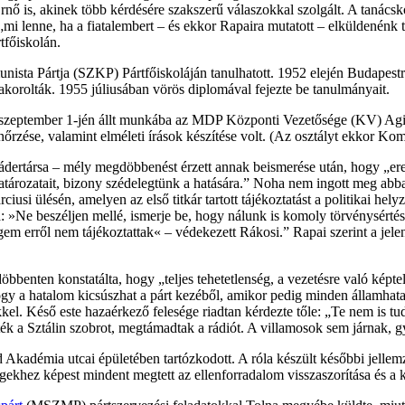
rnő is, akinek több kérdésére szakszerű válaszokkal szolgált. A tanácsk
, „mi lenne, ha a fiatalembert – és ekkor Rapaira mutatott – elküldené
tfőiskolán.
a Pártja (SZKP) Pártfőiskoláján tanulhatott. 1952 elején Budapestre köl
akorolták. 1955 júliusában vörös diplomával fejezte be tanulmányait.
. szeptember 1-jén állt munkába az MDP Központi Vezetősége (KV) Agitá
nőrzése, valamint elméleti írások készítése volt. (Az osztályt ekkor K
dertársa – mély megdöbbenést érzett annak beismerése után, hogy „ere
rozatait, bizony szédelegtünk a hatására.” Noha nem ingott meg abban,
usi ülésén, amelyen az első titkár tartott tájékoztatást a politikai hel
»Ne beszéljen mellé, ismerje be, hogy nálunk is komoly törvénysértések
m erről nem tájékoztattak« – védekezett Rákosi.” Rapai szerint a jele
benten konstatálta, hogy „teljes tehetetlenség, a vezetésre való képte
ogy a hatalom kicsúszhat a párt kezéből, amikor pedig minden államhata
el. Késő este hazaérkező felesége riadtan kérdezte tőle: „Te nem is t
ék a Sztálin szobrot, megtámadtak a rádiót. A villamosok sem járnak, gya
Akadémia utcai épületében tartózkodott. A róla készült későbbi jellem
égekhez képest mindent megtett az ellenforradalom visszaszorítása és a k