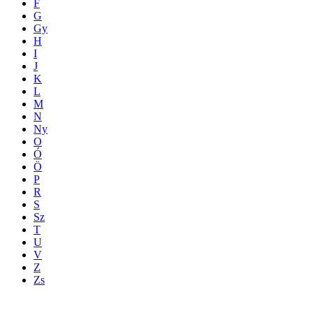
F
G
Gy
H
I
J
K
L
M
N
Ny
O
Ó
Ö
P
R
S
Sz
T
U
V
Z
Zs