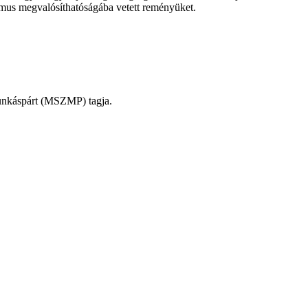
izmus megvalósíthatóságába vetett reményüket.
unkáspárt (MSZMP) tagja.