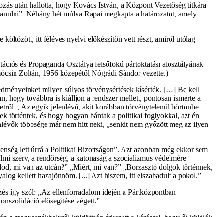
ozás után hallotta, hogy Kovács István, a Központ Vezetőség titkára
nk tanulni”. Néhány hét múlva Rapai megkapta a határozatot, amely
tözött, itt féléves nyelvi előkészítőn vett részt, amiről utólag
ciós és Propaganda Osztálya felsőfokú pártoktatási alosztályának
omócsin Zoltán, 1956 közepétől Nógrádi Sándor vezette.)
dményeinket milyen súlyos törvénysértések kísérték. […] Be kell
 hogy továbbra is kiálljon a rendszer mellett, pontosan ismerte a
yzetről. „Az egyik jelenlévő, akit korábban törvénytelenül börtönbe
 történtek, és hogy hogyan bántak a politikai foglyokkal, azt én
nlévők többsége már nem hitt neki, „senkit nem győzött meg az ilyen
lenség lett úrrá a Politikai Bizottságon”. Azt azonban még ekkor sem
lmi szerv, a rendőrség, a katonaság a szocializmus védelmére
udod, mi van az utcán?” „Miért, mi van?” „Borzasztó dolgok történnek,
log kellett hazajönnöm. [...] Azt hiszem, itt elszabadult a pokol.”
zés így szól: „Az ellenforradalom idején a Pártközpontban
onszolidáció elősegítése végett.”