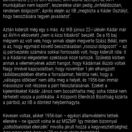
munkájában nem kapott”, leszerelése után pedig „önfeláldozóan,
rendesen dolgozott”, április elején az IIB „megbízta a Káder Osztályt,
hogy beosztására tegyen javaslatot”.
Aztán kiderült még egy s más. Az IKB június 22-i ülésén Kádár már
az ÁVH-n elkövetett „nem is kicsi hibákról” beszélt. De a fő baj
mégsem az volt vele, hogy annak idején megverte Szász Bélát, nem
is az, hogy egymást követő beosztásaiban „rosszul dolgozott” – az
új pártvezetés számára sokkal fontosabb volt, hogy kiderült róla: ő
is a Kádárral elégedetlen szektások közé tartozik. Szűkebb körben
annak a véleményének adott hangot, hogy Kádárnak illúziói voltak
Nagy Imrével kapcsolatban; hogy november 1-jén elhangzott
rádióbeszédében éltette a forradalmat; felrótta neki, hogy a
„válságos időkben” nem állta meg a helyét, és 1956-ban immár
másodszor volt részese a párt feloszlatásának. Ezeket a
kijelentéseket Kádár János nem bocsáthatta meg: soha többé nem
térhetett vissza a politikába. A Központi Ellenőrző Bizottság kizárta
a pártból, az IIB a döntést helybenhagyta.
Kevesen voltak, akiket 1956-ban – egykori államvédelmi tetteik
ellenére – ne igazolt volna le az MSZMP. Így minden bizonnyal
„szélsőbaloldali ellenzéki” mivolta járult hozzá a kegyvesztettséghez.