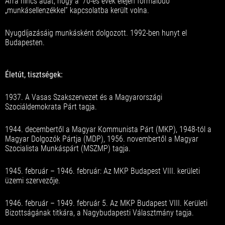
Arra nincs adat, hogy a ’70-es évek elején formálódó
„munkásellenzékkel” kapcsolatba került volna.
Nyugdíjazásáig munkásként dolgozott. 1992-ben hunyt el
Budapesten.
Életút, tisztségek:
1937. A Vasas Szakszervezet és a Magyarországi
Szociáldemokrata Párt tagja.
1944. decembertől a Magyar Kommunista Párt (MKP), 1948-tól a
Magyar Dolgozók Pártja (MDP), 1956. novembertől a Magyar
Szocialista Munkáspárt (MSZMP) tagja.
1945. február – 1946. február: Az MKP Budapest VIII. kerületi
üzemi szervezője.
1946. február – 1949. február 5. Az MKP Budapest VIII. Kerületi
Bizottságának titkára, a Nagybudapesti Választmány tagja.