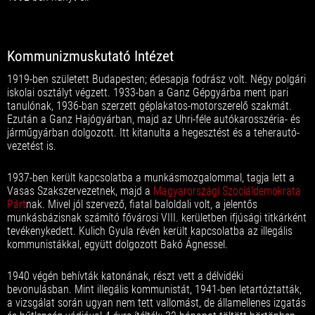
Kommunizmuskutató Intézet
1919-ben született Budapesten; édesapja fodrász volt. Négy polgári
iskolai osztályt végzett. 1933-ban a Ganz Gépgyárba ment ipari
tanulónak, 1936-ban szerzett géplakatos-motorszerelő szakmát.
Ezután a Ganz Hajógyárban, majd az Uhri-féle autókarosszéria- és
járműgyárban dolgozott. Itt kitanulta a hegesztést és a teherautó-
vezetést is.
1937-ben került kapcsolatba a munkásmozgalommal, tagja lett a
Vasas Szakszervezetnek, majd a
Magyarországi Szociáldemokrata
Párt
nak. Mivel jól szervező, fiatal baloldali volt, a jelentős
munkásbázisnak számító fővárosi VIII. kerületben ifjúsági titkárként
tevékenykedett. Kulich Gyula révén került kapcsolatba az illegális
kommunistákkal, együtt dolgozott Bakó Ágnessel.
1940 végén behívták katonának, részt vett a délvidéki
bevonulásban. Mint illegális kommunistát, 1941-ben letartóztatták,
a vizsgálat során ugyan nem tett vallomást, de államellenes izgatás