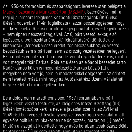
Az 1956-os forradalom és szabadságharc leverése után belépett a
Magyar Szocialista Munkáspártba (MSZMP)
. Személyével már a
régi-új állampárt Ideiglenes Központi Bizottságának (IKB) első
ülésén, november 11-én foglalkoztak, azzal összefüggésben, hogy
mit kezdjenek a Rákosi-garnitúra legexponáltabb, és – tegyük hozzá
– nem éppen népszerű tagjaival. Az új párt vezetői ekkor, első
lépésben, a „volt szektariánusok” félreállításáról döntöttek, s
kimondták: „térjenek vissza eredeti foglalkozásukhoz, és vezető
beosztásuk sem a pártban, sem az ország vezetésében ne legyen”.
Ez a döntés vonatkozott a második vonal olyan kádereire is, mint a
volt megyei titkár Farkas. Róla az ülésen az előadói beszédet tartó
Kádár János külön is megemlékezett: „Farkas László […] a
megyében nem volt jó, nem jó módszerekkel dolgozott.” Az érintett
nem tehetett mást, mint hogy az Autóalkatrész Üzemi Vállalatnál
helyezkedett el minőségellenőrként.
De a dolog nem maradt ennyiben. 1957 februárjában a párt
legszűkebb vezető testülete, az Ideiglenes Intéző Bizottság (IIB)
ülésén ismét szóba kerül a neve: a javaslat szerint „az ÁVH-nál
1949–50-ben végzett tevékenységével összefüggő vizsgálat miatt
egyelőre politikai munkakörben ne dolgozzék, maradjon […] meós”.
Miután a vizsgálat kiderítette, hogy ávós korában „csak Szász Bélát
bántalmazta […] és sem azelőtt, sem utána szerepet az ÁVH