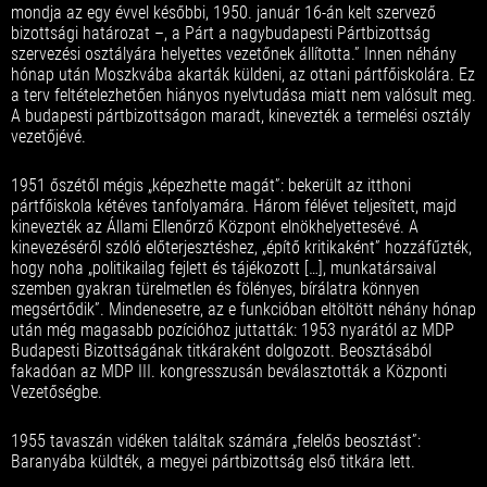
mondja az egy évvel későbbi, 1950. január 16-án kelt szervező
bizottsági határozat –, a Párt a nagybudapesti Pártbizottság
szervezési osztályára helyettes vezetőnek állította.” Innen néhány
hónap után Moszkvába akarták küldeni, az ottani pártfőiskolára. Ez
a terv feltételezhetően hiányos nyelvtudása miatt nem valósult meg.
A budapesti pártbizottságon maradt, kinevezték a termelési osztály
vezetőjévé.
1951 őszétől mégis „képezhette magát”: bekerült az itthoni
pártfőiskola kétéves tanfolyamára. Három félévet teljesített, majd
kinevezték az Állami Ellenőrző Központ elnökhelyettesévé. A
kinevezéséről szóló előterjesztéshez, „építő kritikaként” hozzáfűzték,
hogy noha „politikailag fejlett és tájékozott […], munkatársaival
szemben gyakran türelmetlen és fölényes, bírálatra könnyen
megsértődik”. Mindenesetre, az e funkcióban eltöltött néhány hónap
után még magasabb pozícióhoz juttatták: 1953 nyarától az MDP
Budapesti Bizottságának titkáraként dolgozott. Beosztásából
fakadóan az MDP III. kongresszusán beválasztották a Központi
Vezetőségbe.
1955 tavaszán vidéken találtak számára „felelős beosztást”:
Baranyába küldték, a megyei pártbizottság első titkára lett.