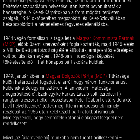
és hűtlenség vádjával 4 évre ítélték; 32 hónapot töltött börtönben.
Feltételes szabadlábra helyezése után ismét bevonultatták a
hadseregbe. A Keleti-Kárpátokban a front mögötti területen
szolgált, 1944 októberében megszökött, és Kelet-Szlovákiában
bekapcsolódott a németellenes fegyveres ellenállásba.
1944 végén formálisan is tagja lett a
Magyar Kommunista Pártnak
(MKP)
, előbb üzemi szervezőként foglalkoztatták, majd 1946 elején
a VIII. kerületi pártbizottság élére állították, ami jelentős előrelépés
volt politikai karrierjében. 1948-ban – ideológiai képzését
tökéletesítendő – hat hónapos pártiskolára küldték.
1949. január 26-án a
Magyar Dolgozók Pártja (MDP)
Titkársága
külön határozatot fogadott el arról, hogy három funkcionáriust
küldenek a Belügyminisztérium Államvédelmi Hatósága
„megerősítésére”. Ezek egyike Farkas László volt: ezredesi (!)
rangban „reszort nélküli beosztásba Péter [Gábor] elvtárs defaktó
[sic!] helyettesének” tették meg. Itteni működésének némely
részleteit az 1956 után keletkezett pártiratokból ismerjük.
Megjegyzendő, hogy semmiféle katonai előképzettséggel nem
rendelkezett.
Mivel „az [államvédelmi] munkába nem tudott beilleszkedni –