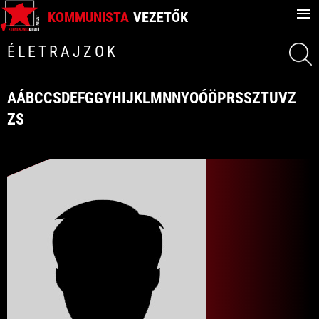
≡
KOMMUNISTA
VEZETŐK
ÉLETRAJZOK
A
Á
B
C
CS
D
E
F
G
GY
H
I
J
K
L
M
N
NY
O
Ó
Ö
P
R
S
SZ
T
U
V
Z
ZS