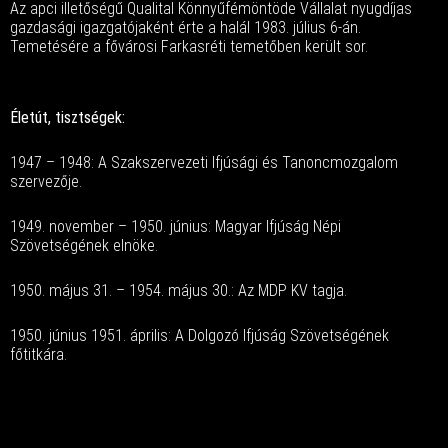
Az apci illetőségű Qualital Könnyűfémöntöde Vállalat nyugdíjas
gazdasági igazgatójaként érte a halál 1983. július 6-án.
Temetésére a fővárosi Farkasréti temetőben került sor.
Életút, tisztségek:
1947 – 1948: A Szakszervezeti Ifjúsági és Tanoncmozgalom
szervezője.
1949. november – 1950. június: Magyar Ifjúság Népi
Szövetségének elnöke.
1950. május 31. – 1954. május 30.: Az MDP KV tagja.
1950. június 1951. április: A Dolgozó Ifjúság Szövetségének
főtitkára.