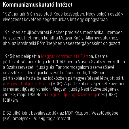
Kommunizmuskutató Intézet
1921. január 6-án született Kocs községben. Négy polgári osztály
elvégzését követően segédmunkás lett egy cipőgyárban.
1941-ben az újlipótvárosi Fischer precíziós mechanikai üzemben
helyezkedett el, innen került a Magyar Királyi Államvasutakhoz,
ahol az Istvántelki Főműhelyben vasesztergályosként dolgozott.
1945-ben belépett a
Magyar Kommunista Párt
ba, üzeme
pártbizottságának tagja lett. 1947-ben a Vasas Szakszervezetben
a Szakszervezeti Ifjúsági és Tanoncmozgalom szervezőjévé
nevezték ki. Ideológiai képzését elősegítendő, 1948-ban
pártiskolára íratta be az időközben pártegyesítéssel létrejött párt,
a
Magyar Dolgozók Pártja
(MDP). A pártiskola elvégzését követően
is maradt ifjúsági vonalon, Magyar Ifjúság Népi Szövetségének
elnöke, majd 1950-től a
Dolgozó Ifjúság Szövetségé
nek (DISZ)
főtitkára.
DISZ titkárként beválasztották az MDP Központi Vezetőségébe
(KV), amelynek 1954-ig tagja maradt.