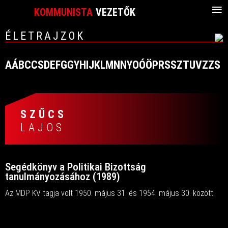
≡
KOMMUNISTA
VEZETŐK
ÉLETRAJZOK
A
Á
B
C
CS
D
E
F
G
GY
H
I
J
K
L
M
N
NY
O
Ó
Ö
P
R
S
SZ
T
U
V
Z
ZS
SZŰCS
LAJOS
Segédkönyv a Politikai Bizottság
tanulmányozásához (1989)
Az MDP KV tagja volt 1950. május 31. és 1954. május 30. között.