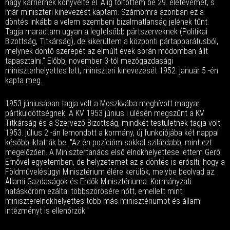
nagy karriernek könyvelte el. Alig töltöttem be 29. életévemet, s
már miniszteri kinevezést kaptam. Számomra azonban ez a
döntés inkább a velem szembeni bizalmatlanság jelének tűnt.
Tagja maradtam ugyan a legfelsőbb pártszerveknek (Politikai
Bizottság, Titkárság), de kikerültem a központi pártapparátusból,
melynek döntő szerepét az elmúlt évek során módomban állt
tapasztalni." Előbb, november 3-tól mezőgazdasági
miniszterhelyettes lett, miniszteri kinevezését 1952. január 5 -én
kapta meg.
1953 júniusában tagja volt a Moszkvába meghívott magyar
pártküldöttségnek. A KV 1953 június i ülésén megszűnt a KV
Titkárság és a Szervező Bizottság, mindkét testületnek tagja volt.
1953. július 2 -án lemondott a kormány, új funkciójába két nappal
később iktatták be. "Az én pozícióm sokkal szilárdabb, mint ezt
megelőzően. A Minisztertanács első elnökhelyettese lettem Gerő
Ernővel egyetemben, de helyzetemet az a döntés is erősíti, hogy a
Földművelésügyi Minisztérium élére kerülök, melybe beolvad az
Állami Gazdaságok és Erdők Minisztériuma. Kormányzati
hatásköröm ezáltal többszörösére nőtt, emellett mint
miniszterelnökhelyettes több más minisztériumot és állami
intézményt is ellenőrzök."