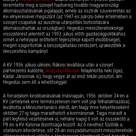
teremtette meg a szovjet hadsereg további magyarországi
állomásoztatásának jogalapját, amely az osztrák szuverenitás az
évi elnyerésével megszűnt (az 1947-es párizsi béke értelmében a
szovjet csapatok az ausztriai utánpótlás biztosítására
állomásozhattak az országban). Hegedüs miniszterelnöksége
visszatérést jelentett az 1953. július előtti gazdaságpolitikához:
ismét a nehézipar erőltetett fejlesztése kapott elsőbbséget,
megint szigorították a beszolgáltatási rendszert, újrakezdték a
téeszesítési kampányt.
A KV 1956. júliusi ülésén, Rákosi leváltása után a szovjet
pártvezetés küldötte,
Anasztaz Mikojan
felajánlotta neki (igaz,
Kádár Jánosnak is), hogy vegye át az első titkári posztot, ám
Hegedüs sem élt a lehetőséggel.
A forradalom kirobbanásának másnapján, 1956. október 24-én a
KV (amelynek erre természetesen nem volt jogi felhatalmazása),
leváltotta a Minisztertanács éléről, ám Nagy Imre helyetteseként
október 27-ig tagja maradhatott a kormánynak. Tagja maradt a
párt legfelső vezetésének is, néhány napig ő volt az összekötő a
PB és a KV Katonai Bizottsága között. Az ő nevéhez fűződik a
statárium kihirdetése, sőt 28-án visszadátumozott miniszterelnöki