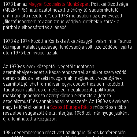
1973-ban az
Magyar Szocialista Munkáspárt
Politikai Bizottsága
(MSZMP PB) határozatot hozott „néhány társadalomkutató
antimarxista nézeteiről”, és 1973 májusában az úgynevezett
„filozófusperben” revizionizmus vádjával elítélték: kizárták a
pártból s elbocsátották állásából.
1973 és 1974 között a Kontakta Alkatrészgyár, valamint a Taurus
Gumiipari Vállalat gazdasági tanácsadója volt, szerződései lejárta
után 1975-ben nyugdíjazták.
Az 1970-es évek közepétől–végétől tudatosan
szembehelyezkedett a Kádár-rendszerrel, az akkor szerveződő
demokratikus ellenzéki mozgalmak megbecsült vezetőjének
számított, jóllehet formálisan egyik csoporthoz sem kötődött.
Tudatosan vállalt és elméletileg megalapozott politikailag
másképp gondolkozó szerepkörben elemezte a „létező
szocializmust” és annak kádári rendszerét. Az 1980-as években
nagy feltűnést keltett a
Szabad Európa Rádió
műsorában több
részletben sugárzott életútinterjúja. 1988-tól, már nyugdíjasként,
újra taníthatott a Közgázon.
1986 decemberében részt vett az illegális ’56-os konferencián,