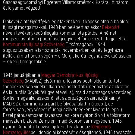
Gazdaságtudományi Egyetem Villamosmérnöki Karára; itt három
évfolyamot végzett.
Diákévei alatt Györffy-kollégistaként került kapcsolatba a baloldali
ifjúsági mozgalmakkal. 1943-ban belépett az ekkor
Békepárt
néven tevékenykedő illegális kommunista pártba. A német
megszállás után a párt ifjúsági ügyeivel foglalkozott, tagja lett a
Kommunista Ifjúsági Szövetség
Titkárságának. 1944
augusztusában letartóztatták, novemberben két év fegyházra
ítélték, ám a hónap végén – a Margit körúti fegyház evakuálásakor
– sikerült megszöknie.
1945 januárjában a
Magyar Demokratikus Ifjúsági
Szövetség
(MADISZ) első, már a főváros pesti oldalán tartott
tanácskozásán vidéki titkárrá választották (megbízták az oktatási
és kulturális ügyek felügyeletével is), majd az országos vezetőség
áprilisi megalakulásakor ő lett az országos szervezőtitkár. (A
MADISZ a kommunista párt befolyása alatt működött, de
formálisan „egységes” ifjúsági szövetségként kívánt fellépni.)
Ezzel párhuzamosan tavasszal és kora nyáron ő volt a földreform
miniszteri biztosa Zemplén, majd Sopron vármegyében. 1945
nyarán Dunántúl képviselőjeként hívták be az
Ideiglenes
Nemzetgyűlés
be. Ideológiai képzését elősegítendő, 1946 tavaszán