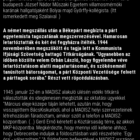
budapesti József Nádor Műszaki Egyetem villamosmérnöki
karának hallgatójaként Bolyai majd Győrffy-kollégista. (Itt
ismerkedett meg Szalaival .)
A német megszállás után a Békepárt megbízta a párt
egyetemista tagozatának megszervezésével. Hamarosan
letartóztatták és két évi fegyházra ítélték. 1944
novemberében megszökött és tagja lett a Kommunista
Ifjúsági Szövetség hattagú Titkárságának. "Ugyanebben az
időben közölte velem Orbán László, hogy figyelembe véve
letartóztatásom alatti magatartásomat, és szökésemnél
tanúsított bátorságomat, a párt Központi Vezetősége felvett
a párttagok sorába." Részt vett röpcédulázásban.
1945. január 22-én a MADISZ alakuló ülésén vidéki titkárrá
választották és ideiglenesen megbízták az oktatási ügyekkel.
"Március eleje-közepe táján lehetett, azután már, hogy
visszajöttem BácsKiskunból, ahol a MADISZ helyi szervezeteinek
létrehozásán fáradoztam, amikor szólt a telefon a MADISZ-
központban. (...) Gerő Ernő kéretett a Köztársaság térre, az akkori
MKP-központba. Megkérdezte, hogy mennyi idő kellene ahhoz,
hogy Debrecenbe induljak a földosztásban való részvételre. 'Egy
óra' - válaszoltam." "A földreform befejeztével a MADISZ országos