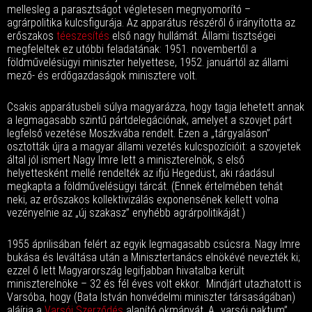
mellesleg a parasztságot végletesen megnyomorító –
agrárpolitika kulcsfigurája. Az apparátus részéről ő irányította az
erőszakos
téeszesítés
első nagy hullámát. Állami tisztségei
megfeleltek ez utóbbi feladatának: 1951. novembertől a
földművelésügyi miniszter helyettese, 1952. januártól az állami
mező- és erdőgazdaságok minisztere volt.
Csakis apparátusbeli súlya magyarázza, hogy tagja lehetett annak
a legmagasabb szintű pártdelegációnak, amelyet a szovjet párt
legfelső vezetése Moszkvába rendelt. Ezen a „tárgyaláson”
osztották újra a magyar állami vezetés kulcspozícióit: a szovjetek
által jól ismert Nagy Imre lett a miniszterelnök, s első
helyettesként mellé rendelték az ifjú Hegedüst, aki ráadásul
megkapta a földművelésügyi tárcát. (Ennek értelmében tehát
neki, az erőszakos kollektivizálás exponensének kellett volna
vezényelnie az „új szakasz” enyhébb agrárpolitikáját.)
1955 áprilisában felért az egyik legmagasabb csúcsra. Nagy Imre
bukása és leváltása után a Minisztertanács elnökévé nevezték ki;
ezzel ő lett Magyarország legifjabban hivatalba került
miniszterelnöke – 32 és fél éves volt ekkor. Mindjárt utazhatott is
Varsóba, hogy (Bata István honvédelmi miniszter társaságában)
aláírja a
Varsói Szerződés
alapító okmányát. A „varsói paktum”