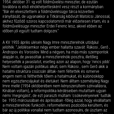
1954. október 31 -ig volt földművelési miniszter, de ezután
továbbra is első elnökhelyettesként vesz részt a kormányban.
"Bár én elvesztettem a földművelésügyi tárca közvetlen
irányítását, de ugyanakkor a Titkárság kibővült Matolcsi Jánossal,
akihez fűződő szoros kapcsolatomról már előzetesen írtam, és a
földművelésügyi miniszter Erdei Ferenc lesz, akivel ebben az
időben jól együtt tudtam dolgozni."
A KV 1955 április ülésén Nagy Imre miniszterelnök utódjául
jelölték. "Jelölésemkor négy ember hallatta szavát: Rákosi , Gerő ,
Andropov és Vorosilov. Mind a négyen, ha más-más szempontok
alapján is, de javasoltak a miniszterelnöki posztra, illetőleg
helyeselték a javaslatot, esetleg azon az alapon, hogy 'nincs jobb'.
Nem voltam igazán politikus alkat, sem Rákosi , sem Gerő akik a
hatalmi struktúra csúcsán álltak- nem féltették és ismerve
engem nem is félthették tőlem a hatalmukat, és különösképp
nem egzisztenciájukat és életüket. Nem álltam személyileg Nagy
Imre mellé (1954 októberében nem kényszerültem színvallásra,
Kínában voltam), a reformpolitika kérdéseiben mutattam ugyan
némi 'megingást', de ezt paraszti múltam 'csökevényeinek' tudták
be. 1955 márciusában és áprilisában -főleg azzal, hogy elvállaltam
a miniszterelnöki funkciót-, reformellenes pozícióba kerültem, és
bár az új politikai vonallal nem tudtam azonosulni, de úsztam az