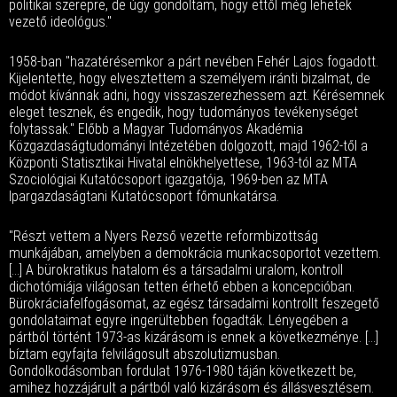
politikai szerepre, de úgy gondoltam, hogy ettől még lehetek
vezető ideológus."
1958-ban "hazatérésemkor a párt nevében Fehér Lajos fogadott.
Kijelentette, hogy elvesztettem a személyem iránti bizalmat, de
módot kívánnak adni, hogy visszaszerezhessem azt. Kérésemnek
eleget tesznek, és engedik, hogy tudományos tevékenységet
folytassak." Előbb a Magyar Tudományos Akadémia
Közgazdaságtudományi Intézetében dolgozott, majd 1962-től a
Központi Statisztikai Hivatal elnökhelyettese, 1963-tól az MTA
Szociológiai Kutatócsoport igazgatója, 1969-ben az MTA
Ipargazdaságtani Kutatócsoport főmunkatársa.
"Részt vettem a Nyers Rezső vezette reformbizottság
munkájában, amelyben a demokrácia munkacsoportot vezettem.
[...] A bürokratikus hatalom és a társadalmi uralom, kontroll
dichotómiája világosan tetten érhető ebben a koncepcióban.
Bürokráciafelfogásomat, az egész társadalmi kontrollt feszegető
gondolataimat egyre ingerültebben fogadták. Lényegében a
pártból történt 1973-as kizárásom is ennek a következménye. [...]
bíztam egyfajta felvilágosult abszolutizmusban.
Gondolkodásomban fordulat 1976-1980 táján következett be,
amihez hozzájárult a pártból való kizárásom és állásvesztésem.