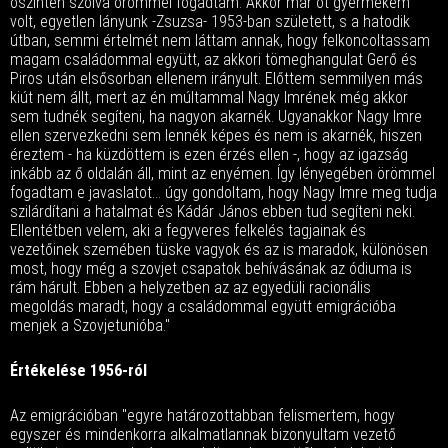
őszintén szólva örömmel fogadtam. Akkor már öt gyermekem
volt, egyetlen lányunk -Zsuzsa- 1953-ban született, s a hatodik
útban, semmi értelmét nem láttam annak, hogy felkoncoltassam
magam családommal együtt, az akkori tömeghangulat Gerő és
Piros után elsősorban ellenem irányult. Előttem semmilyen más
kiút nem állt, mert az én múltammal Nagy Imrének még akkor
sem tudnék segíteni, ha nagyon akarnék. Ugyanakkor Nagy Imre
ellen szervezkedni sem lennék képes és nem is akarnék, hiszen
éreztem - ha küzdöttem is ezen érzés ellen -, hogy az igazság
inkább az ő oldalán áll, mint az enyémen. Így lényegében örömmel
fogadtam e javaslatot... úgy gondoltam, hogy Nagy Imre meg tudja
szilárdítani a hatalmat és Kádár János ebben tud segíteni neki.
Ellentétben velem, aki a fegyveres felkelés tagjainak és
vezetőinek szemében tüske vagyok és az is maradok, különösen
most, hogy még a szovjet csapatok behívásának az ódiuma is
rám hárult. Ebben a helyzetben az az egyedüli racionális
megoldás maradt, hogy a családommal együtt emigrációba
menjek a Szovjetunióba."
Értékelése 1956-ról
Az emigrációban "egyre határozottabban felismertem, hogy
egyszer és mindenkorra alkalmatlannak bizonyultam vezető