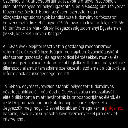
Szociológiai Kutatócsoportjának (ez volt a magyar szociológia
első intézményes műhelye) igazgatója, és a
Valóság
című folyóirat
főszerkesztője lett. Ebben az évben szerezte meg a
közgazdaságtudományok kandidátusa tudományos fokozatot.
Főszerkesztői tisztéből ugyan 1965 tavaszán leváltották, de 1966-
tól taníthatott a Marx Károly Közgazdaságtudományi Egyetemen
(MKKE, közkeletű nevén: Közgáz).
A ’60-as évek elejétől részt vett a gazdasági mechanizmus
reformját előkészítő bizottságok munkájában. Szociológusként
elsősorban gazdaság- és agrárpolitikai kérdésekkel, munka- és
gazdaságszociológiai kutatásokkal foglalkozott. Tanulmányozta az
államszocializmus társadalmi szerkezetét, szó emelt a bürokrácia
reformjának szükségessége mellett.
1968-ban, egyrészt „revizionistának” bélyegzett tudományos
nézetei, publikációi, másrészt a Csehszlovákia megszállását
elítélő álláspontja miatt leváltották kutatócsoportjának éléről, és
az MTA Ipargazdaságtani Kutatócsoportjához helyezték át.
Jegyezzük meg, hogy 12 évvel korábban ő maga kért a
prágaihoz
hasonló, csak jóval súlyosabb következményekkel járó szovjet
intervenciót!