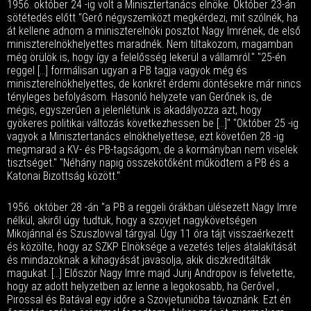
1956. október 24 -ig volt a Minisztertanács elnöke. Október 23-án
sötétedés előtt "Gerő négyszemközt megkérdezi, mit szólnék, ha
át kellene adnom a miniszterelnöki posztot Nagy Imrének, de első
miniszterelnökhelyettes maradnék. Nem tiltakozom, magamban
még örülök is, hogy így a felelősség lekerül a vállamról." "25-én
reggel [...] formálisan ugyan a PB tagja vagyok még és
miniszterelnökhelyettes, de konkrét érdemi döntésekre már nincs
tényleges befolyásom. Hasonló helyzete van Gerőnek is, de
mégis, egyszerűen a jelenlétünk is akadályozza azt, hogy
gyökeres politikai változás következhessen be [...]" "Október 25 -ig
vagyok a Minisztertanács elnökhelyettese, ezt követően 28 -ig
megmarad a KV- és PB-tagságom, de a kormányban nem viselek
tisztséget." "Néhány napig összekötőként működtem a PB és a
Katonai Bizottság között."
1956. október 28 -án "a PB a reggeli órákban ülésezett Nagy Imre
nélkül, akiről úgy tudtuk, hogy a szovjet nagykövetségen
Mikojánnal és Szuszlovval tárgyal. Úgy 11 óra tájt visszaérkezett
és közölte, hogy az SZKP Elnöksége a vezetés teljes átalakítását
és mindazoknak a kihagyását javasolja, akik diszkreditálták
magukat. [...] Először Nagy Imre majd Jurij Andropov is felvetette,
hogy az adott helyzetben az lenne a legokosabb, ha Gerővel ,
Pirossal és Batával egy időre a Szovjetunióba távoznánk. Ezt én