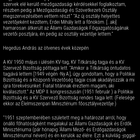
szervek elé kerülő mezőgazdasági kérdésekkel foglalkoztam,
részben pedig a Mezőgazdasági és Szövetkezeti Osztály
megszervezésében vettem részt." "Az új osztály helyettes
vezetőjeként kezdtem, Erdei Mihály lett a főnököm. [...aki]
hamarosan átkerült az Állami Gazdaságok Főigazgatóságának
vezetői posztjára, én pedig az osztály vezetője lettem."
Hegedüs András az ötvenes évek közepén
A KV 1950 május i ülésén KV-tag, KV Titkárság tagja és a KV
Szervező Bizottság póttagja lett. "Amikor a Titkárság öntudatos
tagjává lettem [1949 végén -Ny.A.], úgy gondoltam, hogy a Politikai
Bizottság és a Központi Vezetőség tagjai csak akadályozzák a mi
újra törekvésünket. Fiatal titánnak éreztem magam, aki
kiválasztott." Az MDP II. kongresszusán (1951 február ) a Politikai
Bizottság és a KV Szervező Bizottság rendes tagja lett. (Felesége
ekkor az Élelmiszeripari Minisztérium főosztályvezetője.)
"1951 szeptemberében született meg a határozat arról, hogy
önálló főhatóságként megalakul az Állami Gazdaságok és Erdők
Minisztériuma (pár hónapig 'Állami Mező- és Erdőgazdaságok
Minisztériuma' néven) és én kerülök az élére. Ezt a külvilág -joggal-