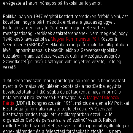
elvégezte a három hónapos pártiskolai tanfolyamot.
Politikai pályája 1947 végétől kezdett meredeken felfelé ívelni, azt
követően, hogy a párt második embere, a gazdaság ügyeit
legfelső szinten irányító Gerő Ernő maga mellé vette a
mezőgazdasági kérdések szakreferensének. Nem meglepő, hogy
1948 késő tavaszától az
Magyar Kommunista Párt
Központi
Vezetősége (MKP KV) – ekkoriban még a formálódás állapotában
lévő – apparátusába is bekerült: előbb a Szövetkezetpolitikai
Osztályon, majd, az átszervezések után, a Mezőgazdasági és
Szövetkezet(politika)i Osztályon volt helyettes vezető, illetőleg
vezető.
1950 késő tavaszán már a párt legbelső köreibe is bebocsátást
nyert: a KV május végi ülésén kooptálták a testületbe, egyúttal
beválasztották a Titkárságba és póttagként a nagy informális
hatalommal bíró Szervező Bizottságba is. A
Magyar Dolgozók
Pártja
(MDP) II. kongresszusán, 1951. március elején a KV Politikai
Bizottsága (a formális irányító testület) és a KV Szervező
Bizottsága rendes tagja lett. Az állampártban ezzel – a fő
organizátor Gerő és persze az „első számú” vezető, Rákosi
mellett – ő lett az erőltetett, szovjet mintájú iparosítás, illetőleg az
ennek alárendelt és a fejlesztési forrásokat biztosító – s nem