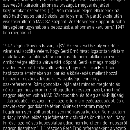
szervező titkáraként járom az országot, megyei és járási
központokat szervezek. (...) 1946 március elején elküldenek az
első hathónapos pártfőiskolai tanfolyamra." "A pártfőiskola után
visszakerültem a MADISZ Központi Vezetőségének apparátusába,
lényegében ugyanabba a beosztásba, ahonnan elkerültem." 1947-
ben megnősült.
1947 végén "Kovács István, a [KV] Szervezési Osztály vezetője
váratlanul közölte velem, hogy Gerő Ernő hívat. Izgatottan vártam
a találkozást, a földosztásra indulás óta nem találkoztam vele.
Amikor végre eljött a várva várt időpont, Gerő -a maga módján-
röviden és kimérten közölte velem, hogy a Politikai Bizottság
határozata értelmében az ipar és a közlekedés mellett hozzá
tartozik a mezőgazdaság is, és szüksége lenne egy
szakreferensre. Rám gondoltak. Ajánlatát minden megfontolás
nélkül, igen nagy örömmel elfogadtam: részben azért, mert már
nagyon elegem volt a MADISZközpontból és főleg az MKP Ifjúsági
Titkárságából, részben, mert szerettem a mezőgazdaságot, és a
szövetkezeti gondolat feltétlen hívének tartottam magam.
Fogalmam sem volt arról, milyen méhkasba kerülök. Nem tudtam
a Nagy Imrével előzőleg lefolytatott vitákról és önkritikájáról. Nagy
Imrével személyes kapcsolatba addig nem kerültem, de messziről
nagyon tiszteltem." "[...] részben Gerő Ernő referenseként a vezető