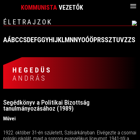
≡
KOMMUNISTA
VEZETŐK
ÉLETRAJZOK
A
Á
B
C
CS
D
E
F
G
GY
H
I
J
K
L
M
N
NY
O
Ó
Ö
P
R
S
SZ
T
U
V
Z
ZS
HEGEDÜS
ANDRÁS
Segédkönyv a Politikai Bizottság
tanulmányozásához (1989)
Művei
1922. október 31-én született, Szilsárkányban. Elvégezte a csornai
polgári iskolát, majd a soproni evangélikus líceumot. 1941-től a