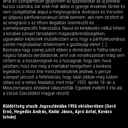
árral és szorgalmasan gyűjtöttem az igazolásokat az új politikai
kurzus számára, bár ezek már akkor is gyenge érveknek tűntek és
nem szolgáltattak alapul a megnyugvásra. Andropov és Vorosilov
az újtípusú pártfunkcionáriust látták bennem, akit nem torzított el
az emigráció s az itthoni illegalitás önemésztő és
személyiségtorzító frakciózása. Naivul és kételkedés nélkül hittem
a korabeli szovjet társadalom magasabbrendűségében,
ugyanakkor képesnek mutatkoztam arra, hogy a pártfunkcionárius
szintet meghaladóan áttekintsem a gazdasági életet. [...]
Bizonyára nagy szerep jutott ebben a döntésben a 'hátha sikerül'
vágású fatalista derűlátásnak, amit sok vonatkozásban máig sem
nőttem ki, a büszkeségnek és a hiúságnak, hogy lám, hová
jutottam, húsz éve még a marhákat terelgettem a keskeny
legelőkön, s most íme miniszterelnöknek jelölnek, s persze
szerepet játszott a feltételezés, hogy talán jobban meg tudom
oldani ezt a nehéz feladatot, mint más." 1955. április 18 -án a
Minisztertanács elnökévé választották. Egyebek mellett ő írta alá
a Varsói Szerződést magyar részről.
Küldöttség utazik Jugoszláviába 1956 októberében (Gerő
Ernő, Hegedüs András, Kádár
János, Apró
Antal, Kovács
István)