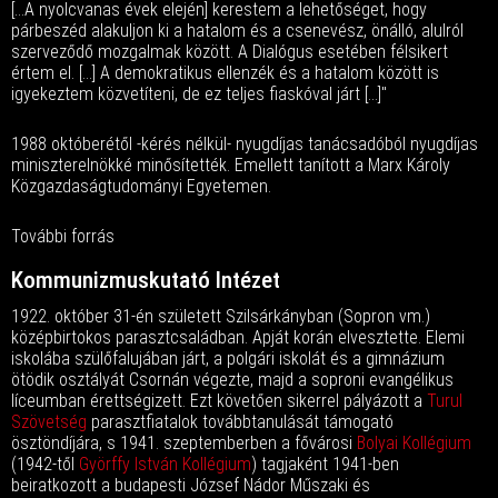
[...A nyolcvanas évek elején] kerestem a lehetőséget, hogy
párbeszéd alakuljon ki a hatalom és a csenevész, önálló, alulról
szerveződő mozgalmak között. A Dialógus esetében félsikert
értem el. [...] A demokratikus ellenzék és a hatalom között is
igyekeztem közvetíteni, de ez teljes fiaskóval járt [...]"
1988 októberétől -kérés nélkül- nyugdíjas tanácsadóból nyugdíjas
miniszterelnökké minősítették. Emellett tanított a Marx Károly
Közgazdaságtudományi Egyetemen.
További forrás
Kommunizmuskutató Intézet
1922. október 31-én született Szilsárkányban (Sopron vm.)
középbirtokos parasztcsaládban. Apját korán elvesztette. Elemi
iskolába szülőfalujában járt, a polgári iskolát és a gimnázium
ötödik osztályát Csornán végezte, majd a soproni evangélikus
líceumban érettségizett. Ezt követően sikerrel pályázott a
Turul
Szövetség
parasztfiatalok továbbtanulását támogató
ösztöndíjára, s 1941. szeptemberben a fővárosi
Bolyai Kollégium
(1942-től
Györffy István Kollégium
) tagjaként 1941-ben
beiratkozott a budapesti József Nádor Műszaki és