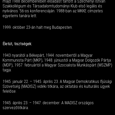
majd 1988 decemberében előadást tartott a Széchenyi István
Szakkollégium és Társadalomtudományi Klub első legális és
nyilvános ’56-os konferenciáján. 1988-ban az MKKE címzetes
egyetemi tanára lett.
1999. október 23-án halt meg Budapesten.
Életút, tisztségek:
1943 nyarától a Békepárt, 1944. novembertől a Magyar
Kommunista Párt (MKP), 1948. júniustól a Magyar Dolgozók Pártja
(MDP), 1957. februártól a Magyar Szocialista Munkáspárt (MSZMP)
tagja.
1945. január 22. – 1945. április 23. A Magyar Demokratikus Ifjúsági
Szövetség (MADISZ) vidéki titkára, az oktatási és kulturális ügyek
felelőse.
1945. április 23. – 1947. december: A MADISZ országos
szervezőtitkára.