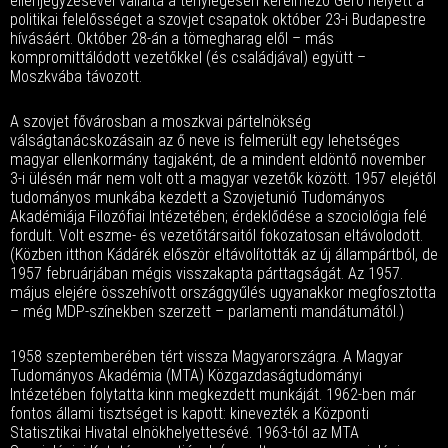
ellenjegyzésével vállalta a ténylegesen kérelmező Gerő helyett a
politikai felelősséget a szovjet csapatok október 23-i Budapestre
hívásáért. Október 28-án a tömegharag elől – más
kompromittálódott vezetőkkel (és családjával) együtt –
Moszkvába távozott.
A szovjet fővárosban a moszkvai pártelnökség
válságtanácskozásain az ő neve is felmerült egy lehetséges
magyar ellenkormány tagjaként, de a mindent eldöntő november
3-i ülésén már nem volt ott a magyar vezetők között. 1957 elejétől
tudományos munkába kezdett a Szovjetunió Tudományos
Akadémiája Filozófiai Intézetében; érdeklődése a szociológia felé
fordult. Volt eszme- és vezetőtársaitól fokozatosan eltávolodott.
(Közben itthon Kádárék először eltávolították az új állampártból, de
1957 februárjában mégis visszakapta párttagságát. Az 1957.
május elejére összehívott országgyűlés ugyanakkor megfosztotta
– még MDP-színekben szerzett – parlamenti mandátumától.)
1958 szeptemberében tért vissza Magyarországra. A Magyar
Tudományos Akadémia (MTA) Közgazdaságtudományi
Intézetében folytatta kinn megkezdett munkáját. 1962-ben már
fontos állami tisztséget is kapott: kinevezték a Központi
Statisztikai Hivatal elnökhelyettesévé. 1963-tól az MTA