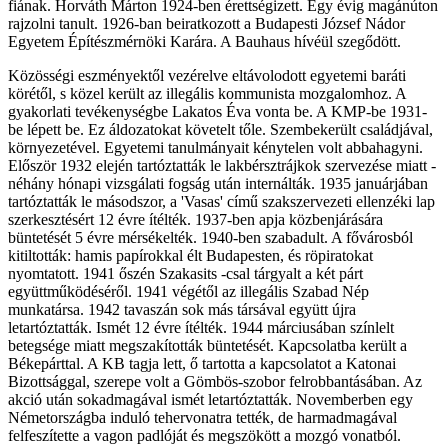
fiának. Horváth Márton 1924-ben érettségizett. Egy évig magánúton
rajzolni tanult. 1926-ban beiratkozott a Budapesti József Nádor
Egyetem Építészmérnöki Karára. A Bauhaus hívéül szegődött.
Közösségi eszményektől vezérelve eltávolodott egyetemi baráti
körétől, s közel került az illegális kommunista mozgalomhoz. A
gyakorlati tevékenységbe Lakatos Éva vonta be. A KMP-be 1931-
be lépett be. Ez áldozatokat követelt tőle. Szembekerült családjával,
környezetével. Egyetemi tanulmányait kénytelen volt abbahagyni.
Először 1932 elején tartóztatták le lakbérsztrájkok szervezése miatt -
néhány hónapi vizsgálati fogság után internálták. 1935 januárjában
tartóztatták le másodszor, a 'Vasas' című szakszervezeti ellenzéki lap
szerkesztésért 12 évre ítélték. 1937-ben apja közbenjárására
büntetését 5 évre mérsékelték. 1940-ben szabadult. A fővárosból
kitiltották: hamis papírokkal élt Budapesten, és röpiratokat
nyomtatott. 1941 őszén Szakasits -csal tárgyalt a két párt
együttműködéséről. 1941 végétől az illegális Szabad Nép
munkatársa. 1942 tavaszán sok más társával együtt újra
letartóztatták. Ismét 12 évre ítélték. 1944 márciusában színlelt
betegsége miatt megszakították büntetését. Kapcsolatba került a
Békepárttal. A KB tagja lett, ő tartotta a kapcsolatot a Katonai
Bizottsággal, szerepe volt a Gömbös-szobor felrobbantásában. Az
akció után sokadmagával ismét letartóztatták. Novemberben egy
Németországba induló tehervonatra tették, de harmadmagával
felfeszítette a vagon padlóját és megszökött a mozgó vonatból.