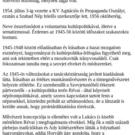
Szervező Bizottság, melynek tagja volt.
1954. július 3-ig vezette a KV Agitációs és Propaganda Osztályt,
ezután a Szabad Nép felelős szerkesztője lett, 1956 októberéig.
Neve összefonódott a voluntarista kultúrpolitikával, illetve a
sematizmussal. Érdemes az 1945-56 közötti időszakot szakaszokra
bontani.
1945-1948 között előadásaiban és írásaiban a hazai mozgalom
eszményei, hagyományai és kultúrpolitika-felfogása figyelhető meg,
ami sok tekintetben eltért a moszkoviták irányvonalától. Csak
fokozatosan tanulta meg a szovjet elveket és módszereket.
Az 1945-ös változásokat a tanácsköztársaság javított kiadásának
látta. Írásaiban az értékes munkásművészetet és a tömegművészetet
helyezte előtérbe. Ez szembenállt a Szovjetunióból érkezett
pártvezetők - a kultúrpolitika terén Révai - által képviselt
népfrontpolitikával, amely szoros kapcsolatot tartott fenn a
népiesekkel, közeledni próbált az urbánusokhoz, de a látszatát is
kerülte annak, hogy proletárdiktatúrára törekszik.
Művészeti koncepciója is ellentétes volt a Lukács (s kisebb
mértékben Révai ) megfogalmazta elvekkel. Míg ők a múlt századi
plebejus tradíciókban és Ady költészetében látták a folytatható
hagyományokat, addig Horváth úgy gondolta, hogy a