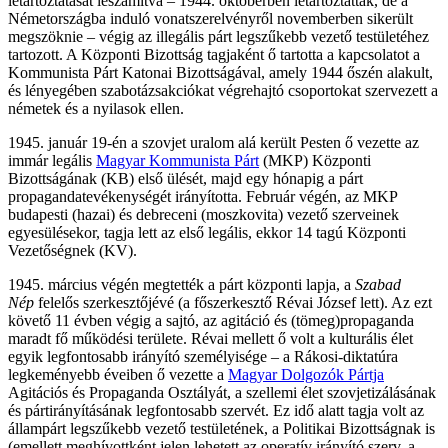
letartóztatását leszámítva – 1944. októberben letartóztatták, de a
Németországba induló vonatszerelvényről novemberben sikerült
megszöknie – végig az illegális párt legszűkebb vezető testületéhez
tartozott. A Központi Bizottság tagjaként ő tartotta a kapcsolatot a
Kommunista Párt Katonai Bizottságával, amely 1944 őszén alakult,
és lényegében szabotázsakciókat végrehajtó csoportokat szervezett a
németek és a nyilasok ellen.
1945. január 19-én a szovjet uralom alá került Pesten ő vezette az
immár legális
Magyar Kommunista Párt
(MKP) Központi
Bizottságának (KB) első ülését, majd egy hónapig a párt
propagandatevékenységét irányította. Február végén, az MKP
budapesti (hazai) és debreceni (moszkovita) vezető szerveinek
egyesülésekor, tagja lett az első legális, ekkor 14 tagú Központi
Vezetőségnek (KV).
1945. március végén megtették a párt központi lapja, a
Szabad
Nép
felelős szerkesztőjévé (a főszerkesztő Révai József lett). Az ezt
követő 11 évben végig a sajtó, az agitáció és (tömeg)propaganda
maradt fő működési területe. Révai mellett ő volt a kulturális élet
egyik legfontosabb irányító személyisége – a Rákosi-diktatúra
legkeményebb éveiben ő vezette a
Magyar Dolgozók Pártja
Agitációs és Propaganda Osztályát, a szellemi élet szovjetizálásának
és pártirányításának legfontosabb szervét. Ez idő alatt tagja volt az
állampárt legszűkebb vezető testületének, a Politikai Bizottságnak is
(emellett meghívottként jelen lehetett az operatív irányító szerv, a