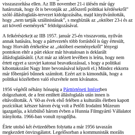
visszaszorítása ellen. Az IIB november 21-i ülésén már úgy
határoztak, hogy őt is bevonják az „időszerű politikai kérdésekről”
szóló állásfoglalás-tervezet kidolgozásába, majd kinyilvánították,
hogy „nem tartják sztálinistának”, s megbízták az „október 23-i és az
azt követő események” feldolgozásával.
A felkérés(eke)t az IIB 1957. január 25-én visszavonta, nyilván
annak hatására, hogy a pártvezetés több forrásból is úgy értesült,
hogy Horváth értékelése az „októberi eseményekről” lényegi
pontokon eltér a párt ekkor már hivatalosan is deklarált
állásfoglalásától. (Azt már az idézett levélben is leírta, hogy nem
értett egyet a szovjet katonai beavatkozással, s hogy a politikai
kibontakozást Nagy Imre bevonásával képzeli el.) Mindez ekkorra
már főbenjáró bűnnek számított. Ezért azt is kimondták, hogy a
politikai közéletben való részvétele nem kívánatos.
1956 végétől néhány hónapig a
Párttörténeti Intézet
ben
dolgozhatott, de a fent említett állásfoglalás után innen is
eltávolították. A ’60-as évek első felében a kulturális életben kapott
pozíciókat: kétszer három évig volt a Petőfi Irodalmi Múzeum
igazgatója, a közbülső három évben a Hunnia Filmgyártó Vállalatot
irányította. 1966-ban vonult nyugdíjba.
Élete utolsó két évtizedében folytatta a már 1956 tavaszán
megkezdett önvizsgálatot. Legelősorban a kommunisták morális