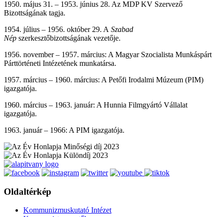
1950. május 31. – 1953. június 28. Az MDP KV Szervező
Bizottságának tagja.
1954. július – 1956. október 29. A
Szabad
Nép
szerkesztőbizottságának vezetője.
1956. november – 1957. március: A Magyar Szocialista Munkáspárt
Párttörténeti Intézetének munkatársa.
1957. március – 1960. március: A Petőfi Irodalmi Múzeum (PIM)
igazgatója.
1960. március – 1963. január: A Hunnia Filmgyártó Vállalat
igazgatója.
1963. január – 1966: A PIM igazgatója.
Oldaltérkép
Kommunizmuskutató Intézet