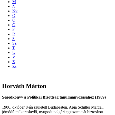
M
N
Ny
O
Ó
Ö
P
R
S
Sz
T
U
V
Z
Zs
Horváth
Márton
Segédkönyv a Politikai Bizottság tanulmányozásához (1989)
1906. október 8-án született Budapesten. Apja Schiller Marcell,
jómódú műkereskedő, nyugodt polgári egzisztenciát biztosított