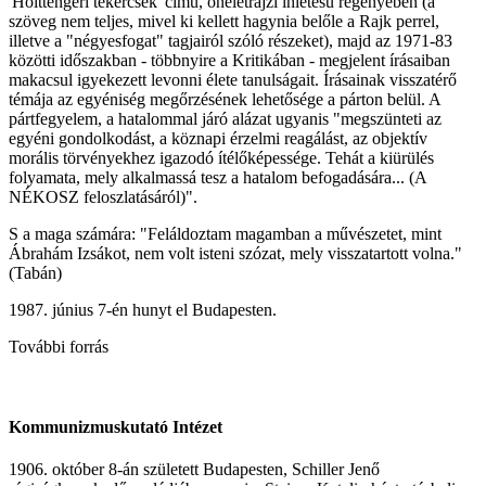
'Holttengeri tekercsek' című, önéletrajzi ihletésű regényében (a
szöveg nem teljes, mivel ki kellett hagynia belőle a Rajk perrel,
illetve a "négyesfogat" tagjairól szóló részeket), majd az 1971-83
közötti időszakban - többnyire a Kritikában - megjelent írásaiban
makacsul igyekezett levonni élete tanulságait. Írásainak visszatérő
témája az egyéniség megőrzésének lehetősége a párton belül. A
pártfegyelem, a hatalommal járó alázat ugyanis "megszünteti az
egyéni gondolkodást, a köznapi érzelmi reagálást, az objektív
morális törvényekhez igazodó ítélőképessége. Tehát a kiürülés
folyamata, mely alkalmassá tesz a hatalom befogadására... (A
NÉKOSZ feloszlatásáról)".
S a maga számára: "Feláldoztam magamban a művészetet, mint
Ábrahám Izsákot, nem volt isteni szózat, mely visszatartott volna."
(Tabán)
1987. június 7-én hunyt el Budapesten.
További forrás
Kommunizmuskutató Intézet
1906. október 8-án született Budapesten, Schiller Jenő