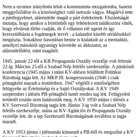
Nem a nyomor irányította tehát a kommunista mozgalomba, hanem
meggyőződése és a közösséghez való tartozás vágya. Magáévá tette
a pártfegyelmet, alárendelte magát a párt érdekeinek. Elszántságát
mutatja, hogy amikor a börtönből egy feltételezett találkozóra vitték,
hogy elvtársát tőrbe csalják, de ő villamos elé ugrott és így
keresztülhúzta a fogdmegek tervét - a kalandot kisebb sérülésekkel
megúszta. Sokakhoz hasonlóan benne is kialakult az a mentalitás,
amellyel másoktól ugyanúgy követelte az áldozatot, az
alárendelődést, mint magától.
1945. január 22-től a KB Propaganda Osztály vezetője volt február
22-ig. Március 25-től a Szabad Nép felelős szerkesztője. A pünkösdi
konferencia (1945 május ) utáni KV-ülésen felállított Politikai
Bizottság tagja lett. Az MKP III. kongresszusán (1946 ) csak
póttagként maradt a testületben. 1947 végétől e minőségében
felügyelte az Értelmiségi és a Sajtó Osztályokat. A KV 1949
szeptember i ülésén PB-póttagból ismét rendes tag lett. Felügyeleti
területét ezután nem határozták meg. A KV 1950 május i ülésén a
KV Szervező Bizottság tagja lett. Június 3-ig volt a Szabad Nép
felelős szerkesztője, utána az KV Agitációs és Propaganda Osztály
vezetője lett, de a lap Szerkesztő Bizottságának továbbra is tagja
maradt.
A KV 1953 június i plénumán kimaradt a PB-ből és megszűnt a KV