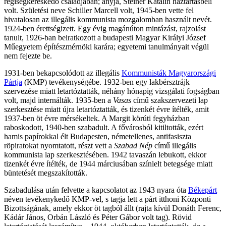
régiségkereskedő családjában; anyja, Steiner Katalin háztartásbeli
volt. Születési neve Schiller Marcell volt, 1945-ben vette fel
hivatalosan az illegális kommunista mozgalomban használt nevét.
1924-ben érettségizett. Egy évig magánúton mintázást, rajzolást
tanult, 1926-ban beiratkozott a budapesti Magyar Királyi József
Műegyetem építészmérnöki karára; egyetemi tanulmányait végül
nem fejezte be.
1931-ben bekapcsolódott az illegális
Kommunisták Magyarországi
Pártja
(KMP) tevékenységébe. 1932-ben egy lakbérsztrájk
szervezése miatt letartóztatták, néhány hónapig vizsgálati fogságban
volt, majd internálták. 1935-ben a
Vasas
című szakszervezeti lap
szerkesztése miatt újra letartóztatták, és tizenkét évre ítélték, amit
1937-ben öt évre mérsékeltek. A Margit körúti fegyházban
raboskodott, 1940-ben szabadult. A fővárosból kitiltották, ezért
hamis papírokkal élt Budapesten, németellenes, antifasiszta
röpiratokat nyomtatott, részt vett a
Szabad Nép
című illegális
kommunista lap szerkesztésében. 1942 tavaszán lebukott, ekkor
tizenkét évre ítélték, de 1944 márciusában színlelt betegsége miatt
büntetését megszakították.
Szabadulása után felvette a kapcsolatot az 1943 nyara óta
Békepárt
néven tevékenykedő KMP-vel, s tagja lett a párt itthoni Központi
Bizottságának, amely ekkor öt tagból állt (rajta kívül Donáth Ferenc,
Kádár János, Orbán László és Péter Gábor volt tag). Rövid