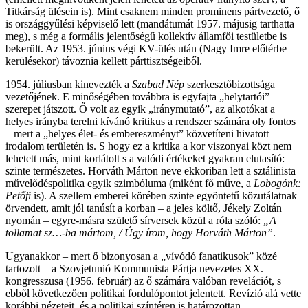
Titkárság ülésein is). Mint csaknem minden prominens pártvezető, ő
is országgyűlési képviselő lett (mandátumát 1957. májusig tarthatta
meg), s még a formális jelentőségű kollektív államfői testületbe is
bekerült. Az 1953. június végi KV-ülés után (Nagy Imre előtérbe
kerülésekor) távoznia kellett párttisztségeiből.
1954. júliusban kinevezték a
Szabad Nép
szerkesztőbizottsága
vezetőjének. E minőségében továbbra is egyfajta „helytartói”
szerepet játszott. Ő volt az egyik „iránymutató”, az alkotókat a
helyes irányba terelni kívánó kritikus a rendszer számára oly fontos
– mert a „helyes élet- és embereszményt” közvetíteni hivatott –
irodalom területén is. S hogy ez a kritika a kor viszonyai közt nem
lehetett más, mint korlátolt s a valódi értékeket gyakran elutasító:
szinte természetes. Horváth Márton neve ekkoriban lett a sztálinista
művelődéspolitika egyik szimbóluma (miként fő műve, a
Lobogónk:
Petőfi
is). A szellem emberei körében szinte egyöntetű közutálatnak
örvendett, amit jól tanúsít a korban – a jeles költő, Jékely Zoltán
nyomán – egyre-másra születő sírversek közül a róla szóló:
„A
tollamat sz…-ba mártom, / Úgy írom, hogy Horváth Márton”
.
Ugyanakkor – mert ő bizonyosan a „vívódó fanatikusok” közé
tartozott – a Szovjetunió Kommunista Pártja nevezetes XX.
kongresszusa (1956. február) az ő számára valóban revelációt, s
ebből következően politikai fordulópontot jelentett. Revízió alá vette
korábbi nézeteit, és a politikai színtéren is határozottan