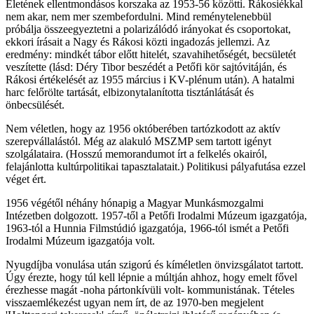
Életének ellentmondásos korszaka az 1953-56 közötti. Rákosiékkal
nem akar, nem mer szembefordulni. Mind reménytelenebbül
próbálja összeegyeztetni a polarizálódó irányokat és csoportokat,
ekkori írásait a Nagy és Rákosi közti ingadozás jellemzi. Az
eredmény: mindkét tábor előtt hitelét, szavahihetőségét, becsületét
veszítette (lásd: Déry Tibor beszédét a Petőfi kör sajtóvitáján, és
Rákosi értékelését az 1955 március i KV-plénum után). A hatalmi
harc felőrölte tartását, elbizonytalanította tisztánlátását és
önbecsülését.
Nem véletlen, hogy az 1956 októberében tartózkodott az aktív
szerepvállalástól. Még az alakuló MSZMP sem tartott igényt
szolgálataira. (Hosszú memorandumot írt a felkelés okairól,
felajánlotta kultúrpolitikai tapasztalatait.) Politikusi pályafutása ezzel
véget ért.
1956 végétől néhány hónapig a Magyar Munkásmozgalmi
Intézetben dolgozott. 1957-től a Petőfi Irodalmi Múzeum igazgatója,
1963-tól a Hunnia Filmstúdió igazgatója, 1966-tól ismét a Petőfi
Irodalmi Múzeum igazgatója volt.
Nyugdíjba vonulása után szigorú és kíméletlen önvizsgálatot tartott.
Úgy érezte, hogy túl kell lépnie a múltján ahhoz, hogy emelt fővel
érezhesse magát -noha pártonkívüli volt- kommunistának. Tételes
visszaemlékezést ugyan nem írt, de az 1970-ben megjelent