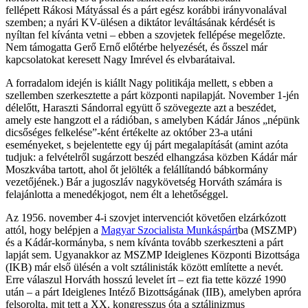
fellépett Rákosi Mátyással és a párt egész korábbi irányvonalával
szemben; a nyári KV-ülésen a diktátor leváltásának kérdését is
nyíltan fel kívánta vetni – ebben a szovjetek fellépése megelőzte.
Nem támogatta Gerő Ernő előtérbe helyezését, és ősszel már
kapcsolatokat keresett Nagy Imrével és elvbarátaival.
A forradalom idején is kiállt Nagy politikája mellett, s ebben a
szellemben szerkesztette a párt központi napilapját. November 1-jén
délelőtt, Haraszti Sándorral együtt ő szövegezte azt a beszédet,
amely este hangzott el a rádióban, s amelyben Kádár János „népünk
dicsőséges felkelése”-ként értékelte az október 23-a utáni
eseményeket, s bejelentette egy új párt megalapítását (amint azóta
tudjuk: a felvételről sugárzott beszéd elhangzása közben Kádár már
Moszkvába tartott, ahol őt jelölték a felállítandó bábkormány
vezetőjének.) Bár a jugoszláv nagykövetség Horváth számára is
felajánlotta a menedékjogot, nem élt a lehetőséggel.
Az 1956. november 4-i szovjet intervenciót követően elzárkózott
attól, hogy belépjen a
Magyar Szocialista Munkáspárt
ba (MSZMP)
és a Kádár-kormányba, s nem kívánta tovább szerkeszteni a párt
lapját sem. Ugyanakkor az MSZMP Ideiglenes Központi Bizottsága
(IKB) már első ülésén a volt sztálinisták között említette a nevét.
Erre válaszul Horváth hosszú levelet írt – ezt fia tette közzé 1990
után – a párt Ideiglenes Intéző Bizottságának (IIB), amelyben apróra
felsorolta, mit tett a XX. kongresszus óta a sztálinizmus