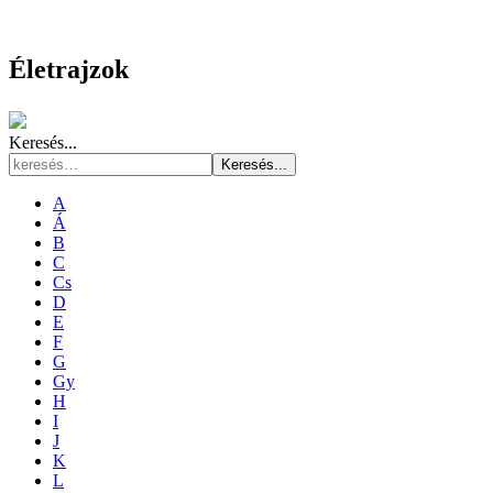
Életrajzok
Keresés...
Keresés...
A
Á
B
C
Cs
D
E
F
G
Gy
H
I
J
K
L