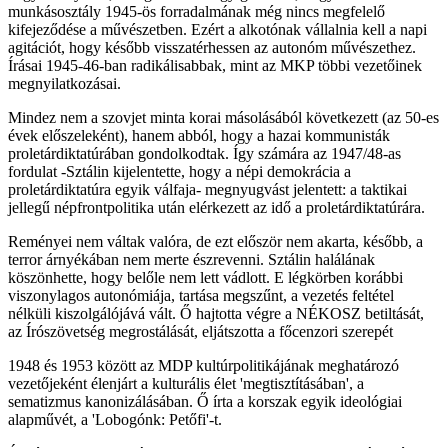
munkásosztály 1945-ös forradalmának még nincs megfelelő
kifejeződése a művészetben. Ezért a alkotónak vállalnia kell a napi
agitációt, hogy később visszatérhessen az autonóm művészethez.
Írásai 1945-46-ban radikálisabbak, mint az MKP többi vezetőinek
megnyilatkozásai.
Mindez nem a szovjet minta korai másolásából következett (az 50-es
évek előszeleként), hanem abból, hogy a hazai kommunisták
proletárdiktatúrában gondolkodtak. Így számára az 1947/48-as
fordulat -Sztálin kijelentette, hogy a népi demokrácia a
proletárdiktatúra egyik válfaja- megnyugvást jelentett: a taktikai
jellegű népfrontpolitika után elérkezett az idő a proletárdiktatúrára.
Reményei nem váltak valóra, de ezt először nem akarta, később, a
terror árnyékában nem merte észrevenni. Sztálin halálának
köszönhette, hogy belőle nem lett vádlott. E légkörben korábbi
viszonylagos autonómiája, tartása megszűnt, a vezetés feltétel
nélküli kiszolgálójává vált. Ő hajtotta végre a NÉKOSZ betiltását,
az Írószövetség megrostálását, eljátszotta a főcenzori szerepét
1948 és 1953 között az MDP kultúrpolitikájának meghatározó
vezetőjeként élenjárt a kulturális élet 'megtisztításában', a
sematizmus kanonizálásában. Ő írta a korszak egyik ideológiai
alapművét, a 'Lobogónk: Petőfi'-t.