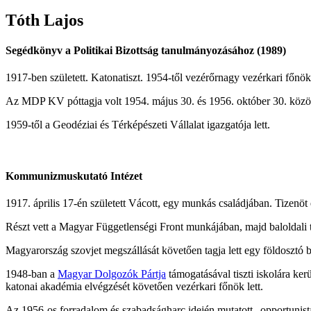
Tóth
Lajos
Segédkönyv a Politikai Bizottság tanulmányozásához (1989)
1917-ben született. Katonatiszt. 1954-től vezérőrnagy vezérkari főnök
Az MDP KV póttagja volt 1954. május 30. és 1956. október 30. közöt
1959-től a Geodéziai és Térképészeti Vállalat igazgatója lett.
Kommunizmuskutató Intézet
1917. április 17-én született Vácott, egy munkás családjában. Tizenöt
Részt vett a Magyar Függetlenségi Front munkájában, majd baloldali t
Magyarország szovjet megszállását követően tagja lett egy földosztó bi
1948-ban a
Magyar Dolgozók Pártja
támogatásával tiszti iskolára ke
katonai akadémia elvégzését követően vezérkari főnök lett.
Az 1956-os forradalom és szabadságharc idején mutatott „opportunista 