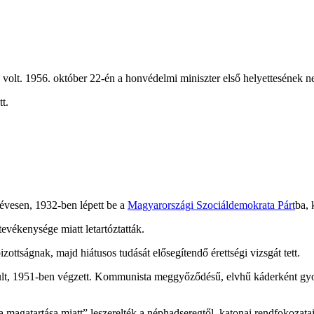
 volt. 1956. október 22-én a honvédelmi miniszter első helyettesének n
t.
 évesen, 1932-ben lépett be a
Magyarországi Szociáldemokrata Párt
ba,
evékenysége miatt letartóztatták.
zottságnak, majd hiátusos tudását elősegítendő érettségi vizsgát tett.
rült, 1951-ben végzett. Kommunista meggyőződésű, elvhű káderként gyors
magatartása miatt” leszerelték a néphadseregtől, katonai rendfokozatai