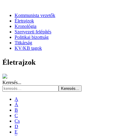
Kommunista vezetők
Életrajzok
Kronológia
Szervezeti felépítés
Politikai bizottság
Titkárság
KV/KB tagok
Életrajzok
Keresés...
Keresés...
A
Á
B
C
Cs
D
E