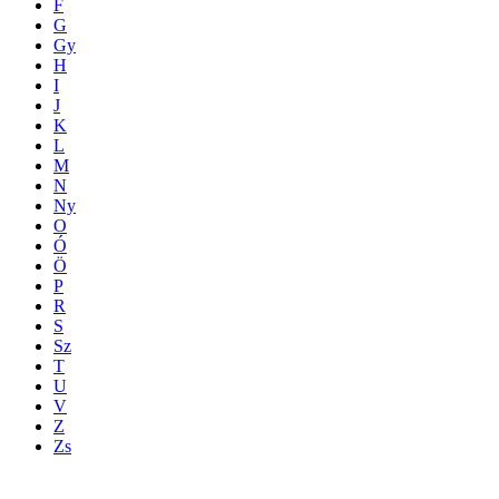
F
G
Gy
H
I
J
K
L
M
N
Ny
O
Ó
Ö
P
R
S
Sz
T
U
V
Z
Zs