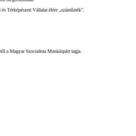
 és Térképészeti Vállalat élére „száműzték”.
ől a Magyar Szocialista Munkáspárt tagja.