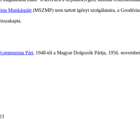
ista Munkáspárt
(MSZMP) nem tartott igényt szolgálataira, a Geodéziai
visszakapta.
Kommunista Párt
, 1948-tól a Magyar Dolgozók Pártja, 1956. novembert