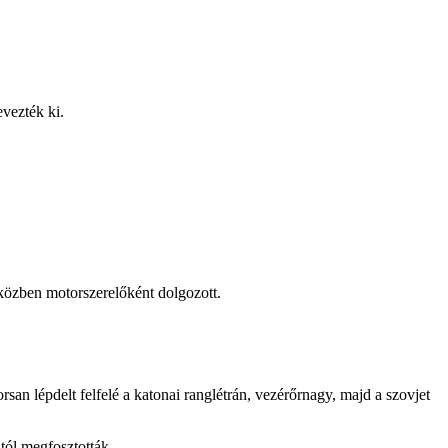
evezték ki.
 közben motorszerelőként dolgozott.
an lépdelt felfelé a katonai ranglétrán, vezérőrnagy, majd a szovjet
tól megfosztották.