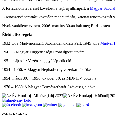
A forradalom leverését követően a régi-új állampárt, a
Magyar Szocial
A rendszerváltoztatást követően rehabilitálták, katonai rendfokozatát 
Nyolcvankilenc évesen, 2006. március 30-án halt meg Budapesten.
Életút, tisztségek:
1932-től a Magyarországi Szociáldemokrata Párt, 1945-től a
Magyar 
1941: A Magyar Függetlenségi Front újpesti titkára.
1951. május 1.: Vezérőrnaggyá léptetik elő.
1954 - 1956: A Magyar Néphadsereg vezérkari főnöke.
1954. május 30. – 1956. október 30: az MDP KV póttagja.
1970 – 1980: A Magyar Természetbarát Szövetség elnöke.
Oldaltérkép