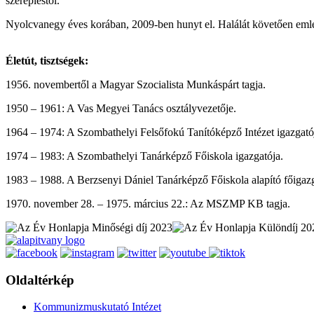
szerepléstől.
Nyolcvanegy éves korában, 2009-ben hunyt el. Halálát követően emlékt
Életút, tisztségek:
1956. novembertől a Magyar Szocialista Munkáspárt tagja.
1950 – 1961: A Vas Megyei Tanács osztályvezetője.
1964 – 1974: A Szombathelyi Felsőfokú Tanítóképző Intézet igazgató
1974 – 1983: A Szombathelyi Tanárképző Főiskola igazgatója.
1983 – 1988. A Berzsenyi Dániel Tanárképző Főiskola alapító főigazg
1970. november 28. – 1975. március 22.: Az MSZMP KB tagja.
Oldaltérkép
Kommunizmuskutató Intézet