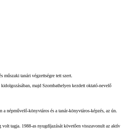
 műszaki tanári végzettségre tett szert.
ek kidolgozásában, majd Szombathelyen kezdett oktató-nevelő
n a népművelő-könyvtáros és a tanár-könyvtáros-képzés, az ún.
olt tagja. 1988-as nyugdíjazását követően visszavonult az aktív