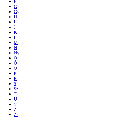
F
G
Gy
H
I
J
K
L
M
N
Ny
O
Ó
Ö
P
R
S
Sz
T
U
V
Z
Zs