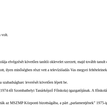
 volt.
ja elvégzését követően tanítói oklevelet szerzett, majd tovább tanult és
tt, ilyen minőségben részt vett a televízióadás Vas megyei feltételein
zabadságharc leverését követően lépett be.
(1974-től Szombathelyi Tanárképző Főiskola) igazgatójának. A főiskolá
ták az MSZMP Központi bizottságába, a párt „parlamentjének” 1975-ig v