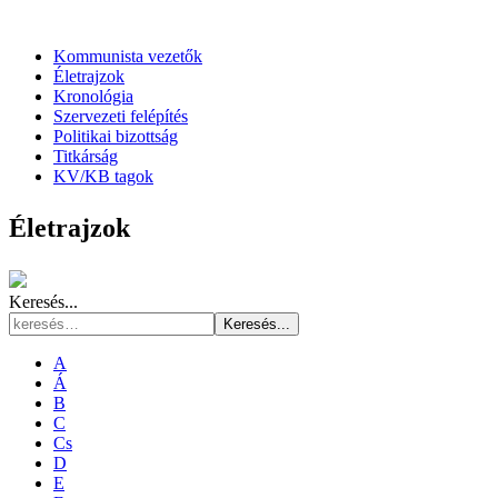
Kommunista vezetők
Életrajzok
Kronológia
Szervezeti felépítés
Politikai bizottság
Titkárság
KV/KB tagok
Életrajzok
Keresés...
Keresés...
A
Á
B
C
Cs
D
E