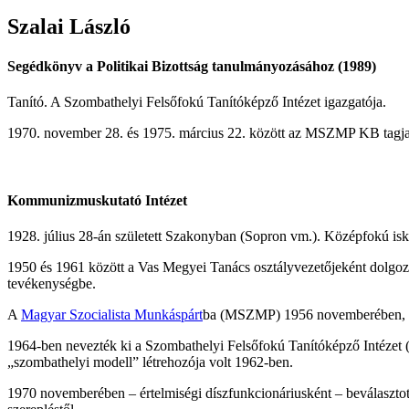
Szalai
László
Segédkönyv a Politikai Bizottság tanulmányozásához (1989)
Tanító. A Szombathelyi Felsőfokú Tanítóképző Intézet igazgatója.
1970. november 28. és 1975. március 22. között az MSZMP KB tagja
Kommunizmuskutató Intézet
1928. július 28-án született Szakonyban (Sopron vm.). Középfokú iskolá
1950 és 1961 között a Vas Megyei Tanács osztályvezetőjeként dolgozo
tevékenységbe.
A
Magyar Szocialista Munkáspárt
ba (MSZMP) 1956 novemberében, a s
1964-ben nevezték ki a Szombathelyi Felsőfokú Tanítóképző Intézet 
„szombathelyi modell” létrehozója volt 1962-ben.
1970 novemberében – értelmiségi díszfunkcionáriusként – beválasztot