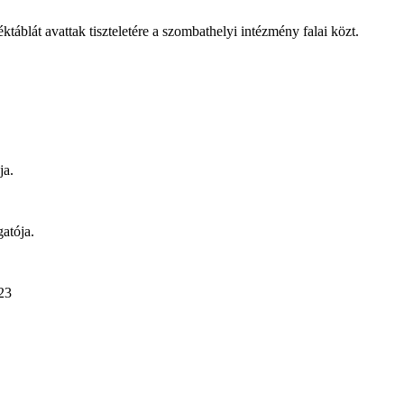
áblát avattak tiszteletére a szombathelyi intézmény falai közt.
ja.
atója.