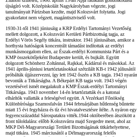
Zilahon született, 1906. április 13-án Apja radikális gondolkodású
újságíró volt. Középiskoláit Nagykárolyban végezte, jogi
tanulmányait Párizsban kezdte, majd Kolozsvárt folytatta. Jogi
gyakorlatot nem végzett, magántisztviselő volt.
1930-31-től 1941 júniusáig a KRP Erdélyi Tartományi Vezetőség
mellett dolgozott, a Kolozsvári Kerületi Pártbizottság tagja, az
Erdélyi Vörös Segély titkára, instruktor. 1941 júniusában, amikor a
horthysta hatóságok koncentrált támadást indítottak az erdélyi
munkásmozgalom ellen, az Észak-erdélyi Kommunista Párt és a
KMP összekötőjeként Budapestre került, és bujkált. Együtt
dolgozott Schönherz Zoltánnal, Rajkkal, Kádárral és másokkal. Az
1941 április-júniusi letartóztatásokkal szétzilált KB-t 1942 júliusától
próbálták újjászervezni, így lett 1942 őszén a KB tagja. 1943 nyará
bevonták a Titkárságba. A Békepárt KB tagja volt. 1943 végén
vezetésével ismét megalakult a KMP Észak-erdélyi Tartományi
Titkársága. 1943 november 14-én letartóztatták és a katonai
elhárítók vallatták a feleségével együtt. A Vezérkari Főnökség
Különbírósága Szamosfalván 1944 februárjában hűtlenség bűntette
miatt 15 évi fegyházra és tíz évi hivatalvesztésre ítélte. A nyáron egy
fegyencszázaddal Sárospatakra vitték.1944 októberében átszökött a
front túloldalára: előbb Kolozsvárra majd Szegedre ment, ahol az
MKP Dél-Magyarországi Területi Bizottságának titkárhelyettese,
majd titkára. 1945 márciusától a Délmagyarország felelős