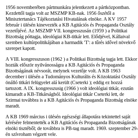
1956 novemberében pártmunkára jelentkezett a pártközpontban.
Kezdettől tagja volt az MSZMP KB-nak. 1956 őszétől a
Minisztertanács Tájékoztatási Hivatalának elnöke. A KV 1957
február i ülésén kinevezték a KB Agitációs és Propaganda Osztály
vezetőjévé. Az MSZMP VII. kongresszusán (1959 ) a Politikai
Bizottság póttagja, ideológiai KB-titkár lett. Elődjével, Kállaival
szemben kultúrpolitikájában a harmadik 'T': a tűrés idővel növekvő
szerepet kapott.
A VIII. kongresszuson (1962 ) a Politikai Bizottság tagja lett. Ekkor
hozták először nyilvánosságra a KB Agitációs és Propaganda
Bizottságának névsorát, melynek vezetője volt. A KB 1963
december i ülésén a Tudományos Kulturális és Közoktatási Osztály
önálló titkári felügyelet alá került (Cseterki ); eddig ez hozzá
tartozott. A IX. kongresszusig (1966 ) volt ideológiai titkár, ezután
kimaradt a KB-Titkárságból. Ideológiai titkár Cseterki lett, de
Szirmai továbbra is a KB Agitációs és Propaganda Bizottság elnöke
maradt.
A KB 1969 március i ülésén egészségi állapotára tekintettel saját
kérésére felmentették a KB Agitációs és Propaganda Bizottságának
elnöki tisztéből; de továbbra is PB-tag maradt. 1969. szeptember 29-
én szívroham végzett vele.