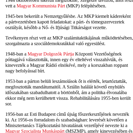
1944 októberében sikerült megszöknie, Szegedre távozott, ahol rész
vett a
Magyar Kommunista Párt
(MKP) felépítésében.
1945-ben bekerült a Nemzetgyűlésbe. Az MKP kiemelt kádereként
a pártvezetésben kapott feladatokat: a párt- és tömegszervezetek
osztályát, később a Nő- és Ifjúsági Titkárságot vezette.
Tevékenyen részt vett az MKP szalámitaktikájának működtetésében,
szorgalmazta a szociáldemokratákkal való egyesülést.
1948-ban a
Magyar Dolgozók Pártja
Központi Vezetőségének
póttagjává választották, innen egy év elteltével visszahívták, és
kinevezték a Magyar Rádió elnökévé, mely a korszakban roppant
nagy befolyással bírt.
1953-ban a párton belüli leszámolások őt is elérték, letartóztatták,
megfosztották mandátumaitól. A Sztálin halálát követő enyhülés
időszakában szabadulhatott a börtönből, ám a politika élvonalába
ekkor még nem kerülhetett vissza. Rehabilitálására 1955-ben került
sor.
1956-ban az Esti Budapest című újság főszerkesztőjének nevezték
ki. Az 1956-os forradalom és szabadságharc leverését követően a
Minisztertanács Tájékoztatási hivatalának vezetőjévé nevezte ki a
Magyar Szocialista Munkáspárt
(MSZMP), amely kinevezésében és