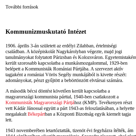
További források
Kommunizmuskutató Intézet
1906. április 3-án született az erdélyi Zilahban, értelmiségi
családban. A középiskolát Nagykárolyban végezte, majd jogi
tanulmányokat folytatott Párizsban és Kolozsváron. Egyetemistakén
került szorosabb kapcsolatba a munkásmozgalommal, 1929-ben
belépett a Kommunisták Romániai Pártjába. A szervezet aktív
tagjaként a romániai Vörös Segély munkájából is kivette részét:
adományokat, pénzt gyűjtött a bebörtönzött elvtársai számára.
A második bécsi döntést követően került kapcsolatba a
magyarországi kommunista párttal, 1940-ben csatlakozott a
Kommunisták Magyarországi Pártjá
hoz (KMP). Tevékenyen részt
vett Kádár Jánossal együtt a párt 1943-as feloszlatásában, a helyette
megalakult
Békepárt
ban a Központi Bizottság egyik kiemelt tagja
lett.
1943 novemberében letartóztatták, tizenöt évi fegyházra ítélték, ám