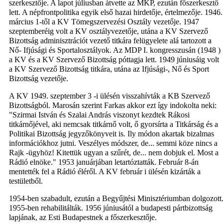
szerkesztője. A lapot júliusban átvette az MKP, ezután főszerkesztő
lett. A népfrontpolitika egyik első hazai hirdetője, értelmezője. 1946.
március 1-től a KV Tömegszervezési Osztály vezetője. 1947
szeptemberéig volt a KV osztályvezetője, utána a KV Szervező
Bizottság adminisztrációt vezető titkára felügyelete alá tartozott a
Nő- Ifjúsági és Sportalosztályok. Az MDP I. kongresszusán (1948 )
a KV és a KV Szervező Bizottság póttagja lett. 1949 júniusáig volt
a KV Szervező Bizottság titkára, utána az Ifjúsági-, Nő és Sport
Bizottság vezetője.
A KV 1949. szeptember 3 -i ülésén visszahívták a KB Szervező
Bizottságból. Marosán szerint Farkas akkor ezt így indokolta neki:
"Szirmai István és Szalai András viszonyt kezdtek Rákosi
titkárnőjével, aki nemcsak titkárnő volt, ő gyorsírta a Titkárság és a
Politikai Bizottság jegyzőkönyveit is. Ily módon akartak bizalmas
információkhoz jutni. Veszélyes módszer, de... semmi köze nincs a
Rajk -ügyhöz! Kitettük ugyan a szűrét, de... nem dobjuk el. Most a
Rádió elnöke." 1953 januárjában letartóztatták. Február 8-án
mentették fel a Rádió éléről. A KV február i ülésén kizárták a
testületből.
1954-ben szabadult, ezután a Begyűjtési Minisztériumban dolgozott
1955-ben rehabilitálták. 1956 júniusától a budapesti pártbizottság
lapjának, az Esti Budapestnek a főszerkesztője.