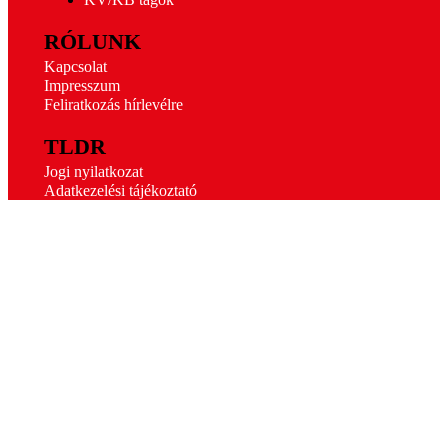
RÓLUNK
Kapcsolat
Impresszum
Feliratkozás hírlevélre
TLDR
Jogi nyilatkozat
Adatkezelési tájékoztató