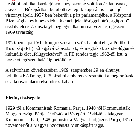
későbbi politikai karrierjében nagy szerepe volt Kádár Jánosnak,
akivel – a Békepártban betöltött szerepük kapcsán is – igen jó
viszonyt ápolt. 1957-ben bekerült a párt parlamentjébe, a Központi
Bizottságba, és kinevezték a kiemelt jelentőséggel bíró „agitprop”
osztály élére. Az osztályt még egy alkalommal vezette, egészen
1969 tavaszáig.
1959-ben a párt VII. kongresszusán a szűk hatalmi elit, a Politikai
Bizottság (PB) póttagjává választották, és megbízták az ideológiai é
kulturális élet „felügyeletével”. A PB rendes tagja 1962-től lett, a
pozíciót egészen haláláig betöltötte.
A szívroham következtében 1969. szeptember 29-én elhunyt
politikus Kádár egyik fő bizalmi emberének számított a megtorlások
és a konszolidáció első időszakában.
Életút, tisztségek:
1929-től a Kommunisták Romániai Pártja, 1940-től Kommunisták
Magyarországi Pártja, 1943-tól a Békepárt, 1944-től a Magyar
Kommunista Párt, 1948. júniustól a Magyar Dolgozók Pártja, 1956.
novembertől a Magyar Szocialista Munkáspárt tagja.