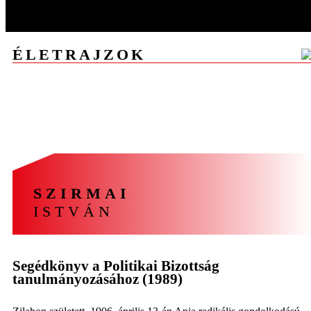
ÉLETRAJZOK
A
Á
B
C
CS
D
E
F
G
GY
H
I
J
K
L
M
N
NY
O
Ó
Ö
P
R
S
SZ
T
U
V
Z
ZS
SZIRMAI
ISTVÁN
Segédkönyv a Politikai Bizottság
tanulmányozásához (1989)