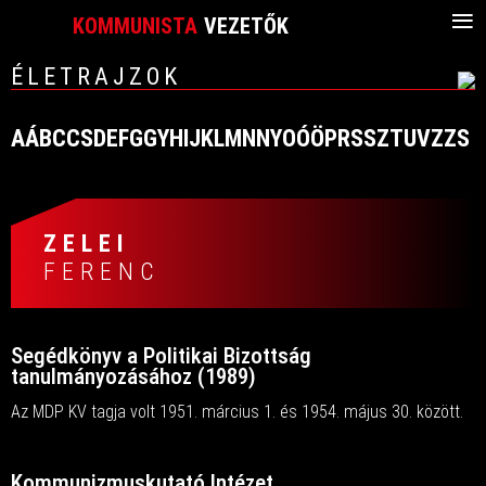
≡
KOMMUNISTA
VEZETŐK
ÉLETRAJZOK
A
Á
B
C
CS
D
E
F
G
GY
H
I
J
K
L
M
N
NY
O
Ó
Ö
P
R
S
SZ
T
U
V
Z
ZS
ZELEI
FERENC
Segédkönyv a Politikai Bizottság
tanulmányozásához (1989)
Az MDP KV tagja volt 1951. március 1. és 1954. május 30. között.
Kommunizmuskutató Intézet