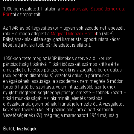
1900-ban született. Fiatalon a
Magyarországi Szociáldemokrata
Párt
tal szimpatizált.
Az 1948-as pártegyesítéskor – ugyan sok szocdemet lebeszélt
róla – ő maga átlépett a
Magyar Dolgozók Pártjá
ba (MDP).
Pályájának alakulása egy igazi karrierista, opportunista káder
képét adja ki, aki több pártfeladatot is ellátott.
1950-ben tette meg az MDP illetékes szerve a XI. kerületi
pártbizottság titkárává. Titkári időszakát számos kritika érte,
amelyeket a felettes pártszervek ki is vizsgáltak: bürokratikus
(sok esetben diktatórikus) vezetési stílus, a pártmunka
elvégzésének lassúsága, a szocdemek nem megfelelő módon
történő háttérbe szorítása, valamint az „alsóbb szinteknek
nyújtott elégtelen segítségnyújtás” jellemezte – többek között –
titkári munkásságát. Az inkriminált jelentés továbbá
erőszakosnak, gorombának, hiúnak jellemezte őt. A vizsgálatot
követően távoznia kellett pozíciójából, ám a párt Központi
Vezetőségének (KV) még tagja maradhatott 1954 májusáig.
Életút, tisztségek: