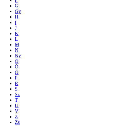
F
G
Gy
H
I
J
K
L
M
N
Ny
O
Ó
Ö
P
R
S
Sz
T
U
V
Z
Zs