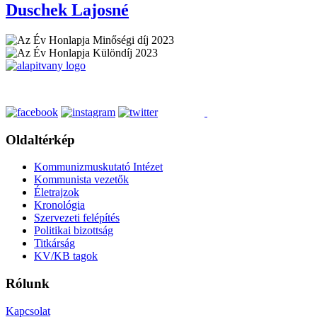
Duschek
Lajosné
Oldaltérkép
Kommunizmuskutató Intézet
Kommunista vezetők
Életrajzok
Kronológia
Szervezeti felépítés
Politikai bizottság
Titkárság
KV/KB tagok
Rólunk
Kapcsolat