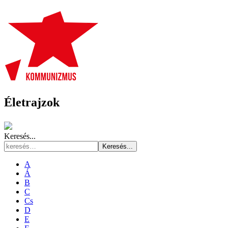
Életrajzok
Keresés...
Keresés...
A
Á
B
C
Cs
D
E