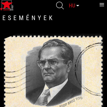
≡
Válasszon nyelvet
HU
ESEMÉNYEK