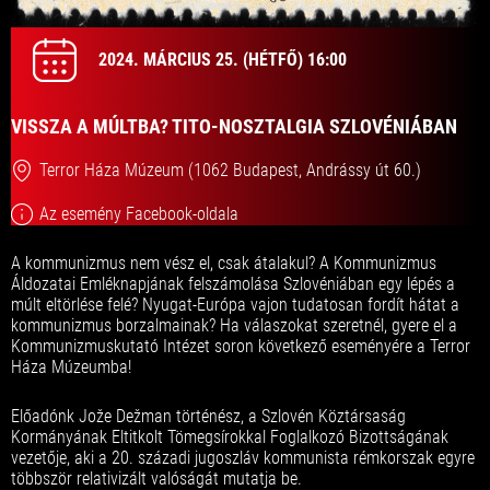
2024. MÁRCIUS 25. (HÉTFŐ) 16:00
VISSZA A MÚLTBA? TITO-NOSZTALGIA SZLOVÉNIÁBAN
Terror Háza Múzeum (1062 Budapest, Andrássy út 60.)
Az esemény Facebook-oldala
A kommunizmus nem vész el, csak átalakul? A Kommunizmus
Áldozatai Emléknapjának felszámolása Szlovéniában egy lépés a
múlt eltörlése felé? Nyugat-Európa vajon tudatosan fordít hátat a
kommunizmus borzalmainak? Ha válaszokat szeretnél, gyere el a
Kommunizmuskutató Intézet soron következő eseményére a Terror
Háza Múzeumba!
Előadónk Jože Dežman történész, a Szlovén Köztársaság
Kormányának Eltitkolt Tömegsírokkal Foglalkozó Bizottságának
vezetője, aki a 20. századi jugoszláv kommunista rémkorszak egyre
többször relativizált valóságát mutatja be.