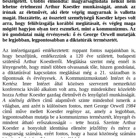
beszélgetett. Utóbbi elmondta: magyarságtudata nélkül nem
lehetne értelmezni Arthur Koestler munkásságát, annak az
írónak az életművét, aki élete végéig magyarnak is vallotta
magát. Hozzátette, az összetett személyiségű Koestler képes volt
arra, hogy felülvizsgálja korábbi meglátásait, és végleg maga
mögött hagyjon olyan torz eszméket, mint a kommunizmus. Az
író gondolatai máig érvényesek: ő és George Orwell mutatják
be legjobban, legpontosabban a diktatúrák természetét.
Az intézetigazgató emlékeztetett: roppant fontos napjainkban is,
hogy beszéljünk, emlékezzünk a 120 éve született, budapesti
születésű Arthur Koestlerről. Meglátása szerint még ennél is
lényegesebb, hogy minél többen olvassanak tőle, hiszen gondolatai,
a diktatúrával kapcsolatos meglátásai még a 21. században is
tűpontosak és érvényesek. A Kommunizmuskutató Intézet és a
Kertész Imre Intézet által közösen szervezett nemzetközi
konferencia kiváló alkalom volt arra, hogy mindenkihez közelebb
hozza Arthur Koestler gazdag életművét és lenyűgöző munkásságát.
A sötétség délben
című alapművét szinte mindenhol ismerik a
világban, ami azért is különösen fontos, mert George Orwell
1984
című műve mellett Koestler regénye az, amely a legjobban,
legpontosabban mutatja be a kommunizmus természetét, lényegét és
mindent átható erőszakosságát – tette hozzá. Szerinte Arthur
Koestler a bonyolult identitása ellenére jelzőfény és mérce a
magyarság számára, ezért fontos, hogy a hazai közönség számára