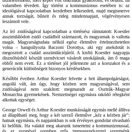
tiszteletreméltó, mert képes volt önkritikát gyakorolni, és belátni, ha
valamiben tévedett. Így történt a kommunizmus esetében is: az
ideológiával kapcsolatban kezdetben lelkesedett, majd megismerve
annak torzságát, bűneit és rideg mindennapjait, végérvényesen
leszámolt vele.
Az író zsidóságával kapcsolatban a történész rámutatott: Koestler
asszimilálódott zsidó családból származott, és magyarnak is vallotta
magát. Magyarságtudata nélkül egész életműve értelmezhetetlen
volna – hangsúlyozta Baczoni Dorottya, aki egy anekdotát is
megosztott a család asszimilációjáról. A kisfiú Koestler nagyapja
disznóhúsból készült szendvicset vásárolt unokájának, ám ő maga
ebből nem evett. Ez a történet jól jellemezte azt a korszakot és a
generációk különbségeit bizonyos kérdésekben.
Későbbi éveiben Arthur Koestler felvette a brit állampolgárságot,
angollá vált, ám úgy, hogy közben sem magyarságával, sem
zsidóságával nem szakított: megmaradt az Osztrák–Magyar
Monarchia gyermekének. Nemzetiségei egymásra rakódó rétegként
alkottak egységet.
George Orwell és Arthur Koestler munkásságát egymás mellé állítva
az állapítható meg, hogy a két szerző életműve „kéz a kézben jár”:
hatnak egymásra, és napjainkban is sok érvényes gondolat olvasható
ki belőlük. Ha valakit meg akarunk ismertetni a kommunizmussal,
és az eszmével szemben erős immunrendszerrel szeretnénk