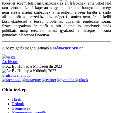
Koestler sosem felelt meg azoknak az elvárásoknak, amelyeket felé
támasztottak. Izrael kapcsán is gyakran kritikus hangot ütött meg:
nem érezte magát szabadnak a térségben, erősen bírálta a zsidó
államot, sőt a nemzetközi közösséget is, amiért nem járt el kellő
körültekintéssel a térség problémás ügyeinek rendezése során.
Szavai negatívan érintették a brit államot is, amelynek hibás
politikája máig érezhető hatást gyakorol a térségre – zárta
gondolatait Baczoni Dorottya.
A beszélgetés meghallgatható a
Médiaklikk oldalán
.
vissza
Archívum
Oldaltérkép
Hírek
Rólunk
Események
Kommunista vezetők