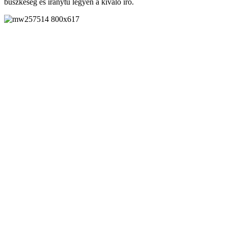
büszkeség és iránytű legyen a kiváló író.