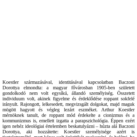
Koestler származásával, identitásával kapcsolatban Baczoni
Dorottya elmondta: a magyar fővárosban 1905-ben született
gondolkodó nem volt egysíkú, állandó személyiség. Összetett
individuum volt, akinek figyelme és érdeklődése roppant sokfelé
irányult. Rajongott, lelkesedett, megvizsgált dolgokat, majd maguk
mögött hagyott és végleg lezárt eszméket. Arthur Koestler
mérnöknek tanult, de roppant mód érdekelte a cionizmus és a
kommunizmus is, emellett izgatta a parapszichológia. Éppen ezért
igen nehéz ideológiai értelemben beskatulyázni – húzta alá Baczoni
Dorottya, aki hozzátette: Koestler személyisége azért is