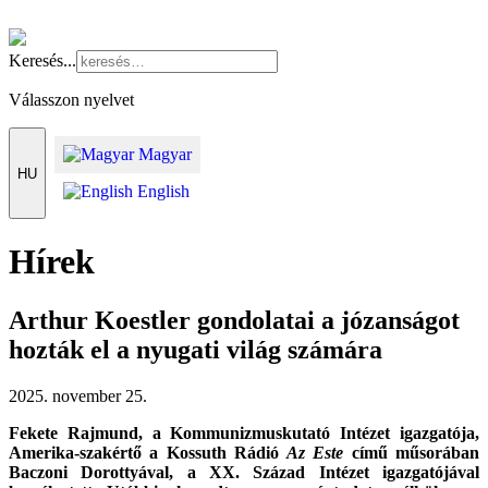
Keresés...
Válasszon nyelvet
Magyar
HU
English
Hírek
Arthur Koestler gondolatai a józanságot
hozták el a nyugati világ számára
2025. november 25.
Fekete Rajmund, a Kommunizmuskutató Intézet igazgatója,
Amerika-szakértő a Kossuth Rádió
Az Este
című műsorában
Baczoni Dorottyával, a XX. Század Intézet igazgatójával