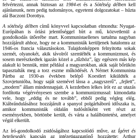
felvértezni, annak biztosan az
1984
-et és a
Sötétség délben
kell
ajánlanunk, nem pedig tudományos, egyetemi dolgozatokat – húzta
alá Baczoni Dorottya.
A sötétség délben
című könyvvel kapcsolatban elmondta: Nyugat-
Európában is óriási jelentőséggel bírt a mű, közvetlenül a
gondolkodás ütőerébe mart. Kommunistaellenes tartalma nagyban
hozzájárult ahhoz, hogy ne a kommunisták kerüljenek hatalomra az
1946-os francia választásokon. Tulajdonképpen felnyitotta sokak
szemét, olyanokét, akik távolról szemlélték a kommunizmust, és
sosem merészkedtek igazán közel a „tűzhöz”, így egészen más kép
alakult ki bennük, mint például a magyarokban, akik saját bőrükön
tapasztalták meg a torz eszme működését. A Német Kommunista
Pártba az 1930-as években belépő Koestlert kiküldték a
Szovjetunióba, hogy saját szemével lássa a „nagyszerű”, „fejlett”,
„modern” állam mindennapjait. A kezdetben lelkes írót ez az utazás
fordította végérvényesen szembe a kommunizmussal: kimondatta
vele, hogy „eddig és ne tovább”, ebből pedig végleg elég.
Kiábrándulásához hozzájárult a spanyol polgárháború időszaka is,
amikor kommunisták oldalán tudósítóként vett részt az
eseményekben, börtönbe került, és várta a halálbüntetést, amelyet
végül elkerült.
Az író-gondolkodó zsidóságához kapcsolódó műve, az
Ígéret és
beteljesedés
kapcsán az intézetigazgatónő hozzátette: Arthur