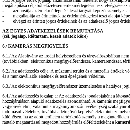
5.5./ A jogos érdek jogalap alkalmazásának feltétele, hogy az Alapít
megállapítása céljából előzetesen érdekmérlegelési teszt elvégzése sz
- azonosítja az érdekmérlegelési teszt tárgyát képező személyes ad
- megállapítja az érintettnek az érdekmérlegelési teszt alapját képez
- elvégzi az érintett jogos érdekeinek és az adatkezelő jogos érdeke
AZ EGYES ADATKEZELÉSEK BEMUTATÁSA
(cél, jogalap, időtartam, kezelt adatok köre)
6./
KAMERÁS MEGFIGYELÉS
6.1./ Az Alapítvány az irodai helyiségeiben és tárgyalószobáiban ne
(továbbiakban: elektronikus megfigyelőrendszer, kamerarendszer, térf
6.2./ Az adatkezelés célja: A múzeumi terület és a muzeális értékek v
és a munkavállalók életének és testi épségének védelme.
6.3./ Az elektronikus megfigyelőrendszer üzemeltetése a hatályos jogi
6.4./ Az adatkezelés jogalapja: Az adatkezelés jogalapjaként a látoga
hozzájáruláson alapuló adatkezelés azonosítható. A kamerás megfigyel
vagyonvédelmi, valamint a magánnyomozói tevékenység szabályairól s
tudomásul vételéhez, továbbá a létrejövő képfelvételek mint személyes
különösen, ha az adott területen tartózkodó személy a magánterületen 
ráutaló magatartással megadott hozzájárulás előfeltételeként a
kamerás