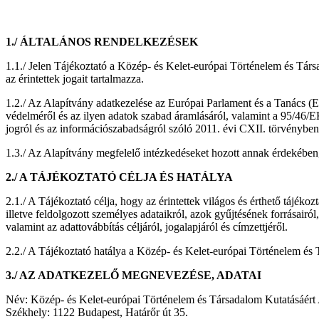
1./ ÁLTALÁNOS RENDELKEZÉSEK
1.1./ Jelen Tájékoztató a Közép- és Kelet-európai Történelem és Társad
az érintettek jogait tartalmazza.
1.2./ Az Alapítvány adatkezelése az Európai Parlament és a Tanács (
védelméről és az ilyen adatok szabad áramlásáról, valamint a 95/46/EK
jogról és az információszabadságról szóló 2011. évi CXII. törvényben 
1.3./ Az Alapítvány megfelelő intézkedéseket hozott annak érdekében, 
2./ A TÁJÉKOZTATÓ CÉLJA ÉS HATÁLYA
2.1./ A Tájékoztató célja, hogy az érintettek világos és érthető tájéko
illetve feldolgozott személyes adataikról, azok gyűjtésének forrásairól,
valamint az adattovábbítás céljáról, jogalapjáról és címzettjéről.
2.2./ A Tájékoztató hatálya a Közép- és Kelet-európai Történelem és 
3./ AZ ADATKEZELŐ MEGNEVEZÉSE, ADATAI
Név: Közép- és Kelet-európai Történelem és Társadalom Kutatásáért
Székhely: 1122 Budapest, Határőr út 35.