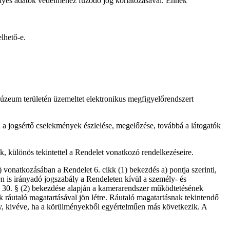
mélyes adatok védelméhez fűződő jog korlátozásával. Ennek
lhető-e.
Múzeum területén üzemeltet elektronikus megfigyelőrendszert
l a jogsértő cselekmények észlelése, megelőzése, továbbá a látogatók
k, különös tekintettel a Rendelet vonatkozó rendelkezéseire.
 vonatkozásában a Rendelet 6. cikk (1) bekezdés a) pontja szerinti,
n is irányadó jogszabály a Rendeleten kívül a személy- és
 30. § (2) bekezdése alapján a kamerarendszer működtetésének
k ráutaló magatartásával jön létre. Ráutaló magatartásnak tekintendő
megy, kivéve, ha a körülményekből egyértelműen más következik. A