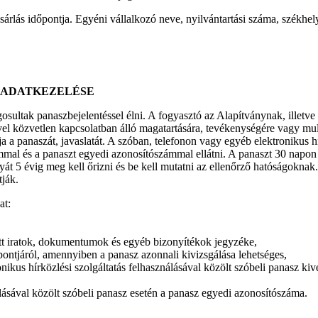
árlás időpontja. Egyéni vállalkozó neve, nyilvántartási száma, székhel
 ADATKEZELÉSE
ogosultak panaszbejelentéssel élni. A fogyasztó az Alapítványnak, illet
ével közvetlen kapcsolatban álló magatartására, tevékenységére vagy mu
a panaszát, javaslatát. A szóban, telefonon vagy egyéb elektronikus hír
mmal és a panaszt egyedi azonosítószámmal ellátni. A panaszt 30 napon be
yát 5 évig meg kell őrizni és be kell mutatni az ellenőrző hatóságokna
ják.
at:
tott iratok, dokumentumok és egyéb bizonyítékok jegyzéke,
spontjáról, amennyiben a panasz azonnali kivizsgálása lehetséges,
kus hírközlési szolgáltatás felhasználásával közölt szóbeli panasz kivé
álásával közölt szóbeli panasz esetén a panasz egyedi azonosítószáma.