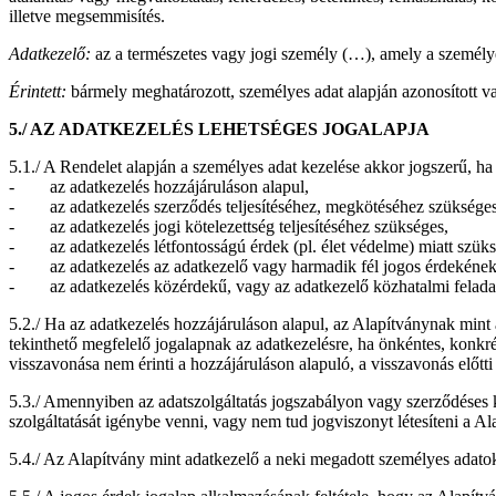
illetve megsemmisítés.
Adatkezelő:
az a természetes vagy jogi személy (…), amely a személye
Érintett:
bármely meghatározott, személyes adat alapján azonosított v
5./ AZ ADATKEZELÉS LEHETSÉGES JOGALAPJA
5.1./ A Rendelet alapján a személyes adat kezelése akkor jogszerű, ha 
- az adatkezelés hozzájáruláson alapul,
- az adatkezelés szerződés teljesítéséhez, megkötéséhez szükséges
- az adatkezelés jogi kötelezettség teljesítéséhez szükséges,
- az adatkezelés létfontosságú érdek (pl. élet védelme) miatt szüks
- az adatkezelés az adatkezelő vagy harmadik fél jogos érdekének 
- az adatkezelés közérdekű, vagy az adatkezelő közhatalmi felada
5.2./ Ha az adatkezelés hozzájáruláson alapul, az Alapítványnak mint 
tekinthető megfelelő jogalapnak az adatkezelésre, ha önkéntes, konkrét
visszavonása nem érinti a hozzájáruláson alapuló, a visszavonás előt
5.3./ Amennyiben az adatszolgáltatás jogszabályon vagy szerződéses k
szolgáltatását igénybe venni, vagy nem tud jogviszonyt létesíteni a Al
5.4./ Az Alapítvány mint adatkezelő a neki megadott személyes adatoka