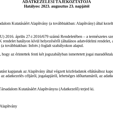
ADATKEZELÉSI TÁJÉKOZTATÓJA
Hatályos: 2023. augusztus 23. napjától
alom Kutatásáért Alapítvány (a továbbiakban: Alapítvány) által kezelt s
EU) 2016. április 27-i 2016/679 számú Rendeletében – a természetes sz
 rendelet hatályon kívül helyezéséről (általános adatvédelmi rendelet,
(a továbbiakban: Infotv.) foglalt szabályokon alapul.
hogy az érintettek fenti két jogszabályban ismertetett jogai maradékta
ztatást kapjanak az Alapítvány által végzett közfeladatok ellátásához ka
 az adatkezelés céljáról, jogalapjáról, lehetséges időtartamáról, az adat
Társadalom Kutatásáért Alapítványra (Adatkezelő) terjed ki.
 Alapítvány