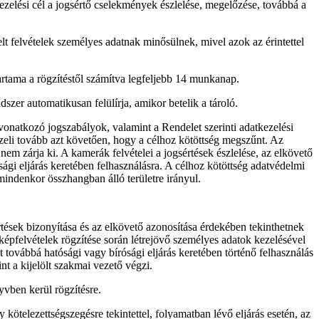
ezelési cél a jogsértő cselekmények észlelése, megelőzése, továbbá a
t felvételek személyes adatnak minősülnek, mivel azok az érintettel
artama a rögzítéstől számítva legfeljebb 14 munkanap.
szer automatikusan felülírja, amikor betelik a tároló.
 vonatkozó jogszabályok, valamint a Rendelet szerinti adatkezelési
ezeli tovább azt követően, hogy a célhoz kötöttség megszűnt. Az
nem zárja ki. A kamerák felvételei a jogsértések észlelése, az elkövető
gi eljárás keretében felhasználásra. A célhoz kötöttség adatvédelmi
mindenkor összhangban álló területre irányul.
értések bizonyítása és az elkövető azonosítása érdekében tekinthetnek
épfelvételek rögzítése során létrejövő személyes adatok kezelésével
t továbbá hatósági vagy bírósági eljárás keretében történő felhasználás
t a kijelölt szakmai vezető végzi.
yvben kerül rögzítésre.
 kötelezettségszegésre tekintettel, folyamatban lévő eljárás esetén, az