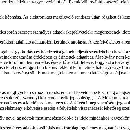
i terület védelme, vagyonvédelmi cél. Ezenkívül további jogszerű adatk
k képmása. Az elektronikus megfigyelő rendszer útján rögzített és kezel
lés során szerzett személyes adatok (képfelvételek) megőrzésének időt
ákban található adattárolón kerülnek tárolásra. A képfelvételeket a rend
ogainak gyakorlása és kötelezettségeinek teljesítése érdekében kezeli a
lveinek megtartása érdekében az érintettek adatait az Alapítvány nem k
ve töröl minden rendelkezésre álló adatot, feltéve, hogy azt a törvény 
ezekkel összefüggésben bizonyítékként kerülhetnek hatósági vagy bírósá
latban is érvényesül. Ennek megfelelően a kamera látószöge a céljával 
erás megfigyelő- és rögzítő rendszer tárolt felvételeibe kizárólag a jogs
ére csak szűk személyi kör rendelkezik jogosultsággal. A Múzeumban a k
rmatikus és a kijelölt szakmai vezető. A felvétel megismerésére jogosul
selekmény elkövetése esetén a felvételek visszanézését lehetőség szerin
zemély neve, az adatok megismerésének oka és ideje mindenkor jegyzőkön
yéb személyes adatok továbbítására kizárólag jogellenes magatartásra vagy