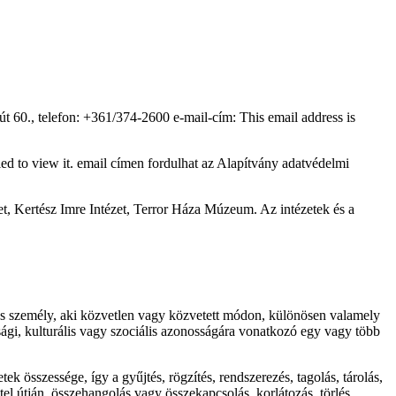
út 60., telefon: +361/374-2600 e-mail-cím:
This email address is
ed to view it.
email címen fordulhat az Alapítvány adatvédelmi
t, Kertész Imre Intézet, Terror Háza Múzeum. Az intézetek és a
tes személy, aki közvetlen vagy közvetett módon, különösen valamely
asági, kulturális vagy szociális azonosságára vonatkozó egy vagy több
sszessége, így a gyűjtés, rögzítés, rendszerezés, tagolás, tárolás,
tel útján, összehangolás vagy összekapcsolás, korlátozás, törlés,