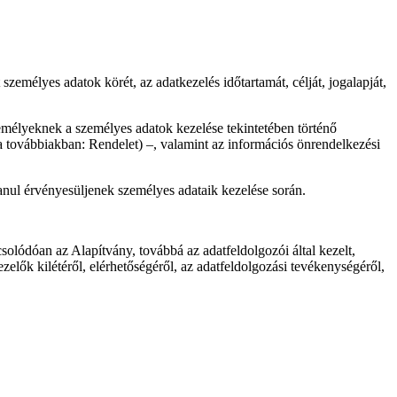
zemélyes adatok körét, az adatkezelés időtartamát, célját, jogalapját,
emélyeknek a személyes adatok kezelése tekintetében történő
 a továbbiakban: Rendelet) –, valamint az információs önrendelkezési
lanul érvényesüljenek személyes adataik kezelése során.
pcsolódóan az Alapítvány, továbbá az adatfeldolgozói által kezelt,
kezelők kilétéről, elérhetőségéről, az adatfeldolgozási tevékenységéről,