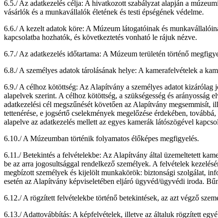
6.5./ Az adatkezelés célja: A hivatkozott szabályzat alapján a múzeum
vásárlók és a munkavállalók életének és testi épségének védelme.
6.6./ A kezelt adatok köre: A Múzeum látogatóinak és munkavállalóina
kapcsolatba hozhatók, és következtetés vonható le rájuk nézve.
6.7./ Az adatkezelés időtartama: A Múzeum területén történő megfigye
6.8./ A személyes adatok tárolásának helye: A kamerafelvételek a kamer
6.9./ A célhoz kötöttség: Az Alapítvány a személyes adatot kizárólag j
alapelvek szerint. A célhoz kötöttség, a szükségesség és arányosság e
adatkezelési cél megszűnését követően az Alapítvány megsemmisít, illet
tettenérése, e jogsértő cselekmények megelőzése érdekében, továbbá, 
alapelve az adatkezelés mellett az egyes kamerák látószögével kapcso
6.10./ A Múzeumban történik folyamatos élőképes megfigyelés.
6.11./ Betekintés a felvételekbe: Az Alapítvány által üzemeltetett kam
be az arra jogosultsággal rendelkező személyek. A felvételek kezelés
megbízott személyek és kijelölt munkakörök: biztonsági szolgálat, info
esetén az Alapítvány képviseletében eljáró ügyvéd/ügyvédi iroda. Bűnc
6.12./ A rögzített felvételekbe történő betekintések, az azt végző s
6.13./ Adattovábbítás: A képfelvételek, illetve az általuk rögzített eg