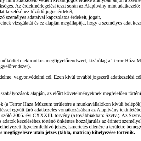
vány mint adatkezelő védeni kívánt jogos érdeke arányban álljon a sze
ükséges. Az érdekmérlegelési teszt során az Alapítvány mint adatkezelő:
at kezeléséhez fűződő jogos érdekét,
ő személyes adataival kapcsolatos érdekeit, jogait,
inek vizsgálatát és ez alapján megállapítja, hogy a személyes adat keze
m működtet elektronikus megfigyelőrendszert, kizárólag a Terror Háza 
igyelőrendszer).
édelme, vagyonvédelmi cél. Ezen kívül további jogszerű adatkezelési cé
 szabályozások alapján, az előírt követelményeknek megfelelően történi
tók (a Terror Háza Múzeum területére a munkavállalókon kívüli belépők)
éssel együtt járó adatkezelés vonatkozásában az Alapítvány tekintetébe
zóló 2005. évi CXXXIII. törvény (a továbbiakban: Szvtv.). Az Szvtv.
 adatok kezeléséhez történő önkéntes hozzájárulás az érintett személye
elhelyezett figyelemfelhívó jelzés, ismertetés ellenére a területre be
 megfigyelésre utaló jelzés (tábla, matrica) kihelyezése történik.