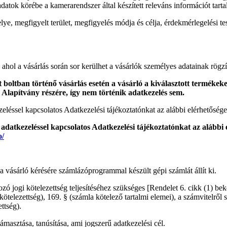
adatok körébe a kamerarendszer által készített releváns információt tarta
elye, megfigyelt terület, megfigyelés módja és célja, érdekmérlegelési 
ahol a vásárlás során sor kerülhet a vásárlók személyes adatainak rögzí
ett boltban történő vásárlás esetén a vásárló a kiválasztott termék
Alapítvány részére, így nem történik adatkezelés sem.
zeléssel kapcsolatos Adatkezelési tájékoztatónkat az alábbi elérhetősége
adatkezeléssel kapcsolatos Adatkezelési tájékoztatónkat az alábbi 
o/
a vásárló kérésére számlázóprogrammal készült gépi számlát állít ki.
zó jogi kötelezettség teljesítéséhez szükséges [Rendelet 6. cikk (1) be
telezettség), 169. § (számla kötelező tartalmi elemei), a számvitelről 
ttség).
ámasztása, tanúsítása, ami jogszerű adatkezelési cél.