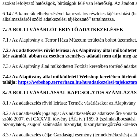
azokat lefolytató hatóságok, bíróságok felé van lehetőség. Az átadott 
6.14./ A kamerák elhelyezésével kapcsolatos részletes tájékoztatást (h
alkalmazásáról szóló adatkezelési tájékoztató” tartalmazza.
7./ A BOLTI VÁSÁRLÓT ÉRINTŐ ADATKEZELÉSEK
7.1./ Az Alapítvány a Terror Háza Múzeum területén boltot üzemeltet, 
7.2./ Az adatkezelés rövid leírása: Az Alapítvány által működtet
kér számlát, abban az esetben személyes adatait nem adja meg az 
7.3./ Az Alapítvány által működtetett Fotótár keretében történő adatke
7.4./ Az Alapítvány által működtetett Webshop keretében történő 
találja:
https://webshop.terrorhaza.hu/hu/adatkezelesi-tajekoztat
8./ A BOLTI VÁSÁRLÁSSAL KAPCSOLATOS SZÁMLÁZÁS
8.1./ Az adatkezelés rövid leírása: Termék vásárlásakor az Alapítvány 
8.2./ Az adatkezelés jogalapja: Az adatkezelés az adatkezelőre vonatko
szóló 2007. évi CXXVII. törvény (Áfa tv.) 159. § (számlakibocsátási kö
bizonylatok, szigorú számadási bizonylat, bizonylatmegőrzési köteleze
8.3./ Az adatkezelés célja: Gazdasági esemény (termékértékesítés) alát