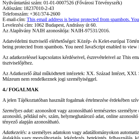
Nyilvántartási szám: 01-01-0007526 (Fővárosi Törvényszék)
Adószám: 18237010-2-43
Telefonszám: +361/374-2600
E-mail-cím:
This email address is being protected from spambots. You
Levelezési cím: 1062 Budapest, Andrássy út 60.
Az Alapítvány NAIH azonosítója: NAIH-97531/2016.
Adatvédelmi tisztviselő elérhetőségei: Közép- és Kelet-európai Tört
being protected from spambots. You need JavaScript enabled to view i
Az adatkezeléssel kapcsolatos kérdéseivel, észrevételeivel az
This ema
tisztviselőjéhez.
Az Adatkezelő által működtetett intézetek: XX. Század Intézet, XXI.
Múzeum nem rendelkeznek jogi személyiséggel.
4./ FOGALMAK
A jelen Tájékoztatóban használt fogalmak értelmezése érdekében szív
Személyes adat:
azonosított vagy azonosítható természetes személyre 
azonosító, például név, szám, helymeghatározó adat, online azonosító v
tényező alapján azonosítható.
Adatkezelés:
a személyes adatokon vagy adatállományokon automatizált
átalakítás vagy megváltoztatás, lekérdezés, betekintés, felhasználás, 