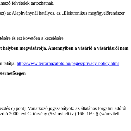
lmazó felvételek tartozhatnak.
teszt) az Alapítványnál hatályos, az „Elektronikus megfigyelőrendszer
tésére és ezt követően a kezelésére.
eket helyben megvásárolja. Amennyiben a vásárló a vásárlásról nem
n találja:
http://www.terrorhazafoto.hu/pages/privacy-policy.html
elérhetőségen
kezdés c) pont]. Vonatkozó jogszabályok: az általános forgalmi adóról
szóló 2000. évi C. törvény (Számviteli tv.) 166–169. § (számviteli