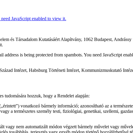
 need JavaScript enabled to view it.
énelem és Társadalom Kutatásáért Alapítvány, 1062 Budapest, Andrássy 
t.
il address is being protected from spambots. You need JavaScript enabl
 Század Intézet, Habsburg Történeti Intézet, Kommunizmuskutató Intéze
es tudomására hozzuk, hogy a Rendelet alapján:
(„érintett”) vonatkozó bármely információ; azonosítható az a természe
agy a természetes személy testi, fiziológiai, genetikai, szellemi, gazd
 vagy nem automatizált módon végzett bármely művelet vagy műveletek ö
közlés továbbítás, terjesztés vagy egyéb módon történő hozzáférhetővé té