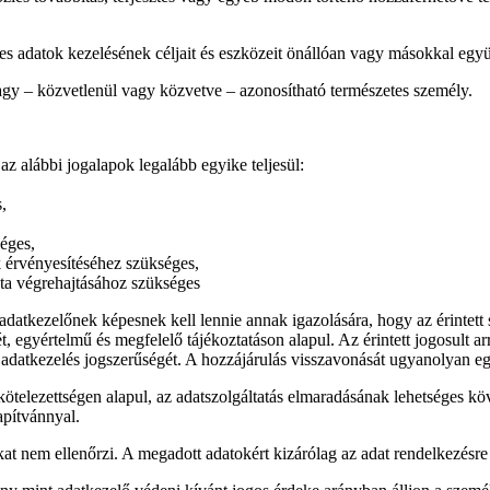
s adatok kezelésének céljait és eszközeit önállóan vagy másokkal egy
agy – közvetlenül vagy közvetve – azonosítható természetes személy.
az alábbi jogalapok legalább egyike teljesül:
,
éges,
érvényesítéséhez szükséges,
ta végrehajtásához szükséges
adatkezelőnek képesnek kell lennie annak igazolására, hogy az érintett
, egyértelmű és megfelelő tájékoztatáson alapul. Az érintett jogosult a
ti adatkezelés jogszerűségét. A hozzájárulás visszavonását ugyanolyan 
ötelezettségen alapul, az adatszolgáltatás elmaradásának lehetséges kö
apítvánnyal.
t nem ellenőrzi. A megadott adatokért kizárólag az adat rendelkezésre 