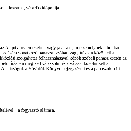
ye, adószáma, vásárlás időpontja.
ve az Alapítvány érdekében vagy javára eljáró személynek a boltban
lasztására vonatkozó panaszát szóban vagy írásban közölheti a
közlési szolgáltatás felhasználásával közölt szóbeli panasz esetén az
lül írásban meg kell válaszolni és a választ közölni kell a
k. A hatóságok a Vásárlók Könyve bejegyzéseit és a panaszokra írt
telével – a fogyasztó aláírása,