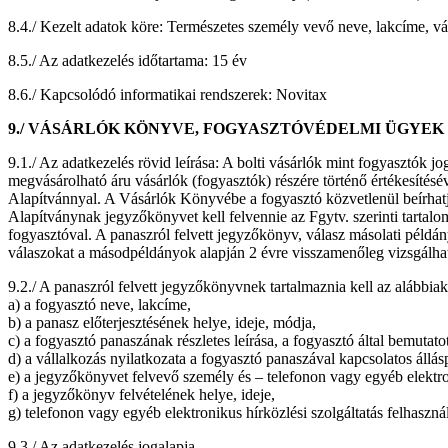
8.4./ Kezelt adatok köre: Természetes személy vevő neve, lakcíme, vás
8.5./ Az adatkezelés időtartama: 15 év
8.6./ Kapcsolódó informatikai rendszerek: Novitax
9./ VÁSÁRLÓK KÖNYVE, FOGYASZTÓVÉDELMI ÜGYEK
9.1./ Az adatkezelés rövid leírása: A bolti vásárlók mint fogyasztók j
megvásárolható áru vásárlók (fogyasztók) részére történő értékesítés
Alapítvánnyal. A Vásárlók Könyvébe a fogyasztó közvetlenül beírhatja 
Alapítványnak jegyzőkönyvet kell felvennie az Fgytv. szerinti tartalo
fogyasztóval. A panaszról felvett jegyzőkönyv, válasz másolati példán
válaszokat a másodpéldányok alapján 2 évre visszamenőleg vizsgálhat
9.2./ A panaszról felvett jegyzőkönyvnek tartalmaznia kell az alábbiak
a) a fogyasztó neve, lakcíme,
b) a panasz előterjesztésének helye, ideje, módja,
c) a fogyasztó panaszának részletes leírása, a fogyasztó által bemuta
d) a vállalkozás nyilatkozata a fogyasztó panaszával kapcsolatos állá
e) a jegyzőkönyvet felvevő személy és – telefonon vagy egyéb elektroni
f) a jegyzőkönyv felvételének helye, ideje,
g) telefonon vagy egyéb elektronikus hírközlési szolgáltatás felhaszn
9.3./ Az adatkezelés jogalapja